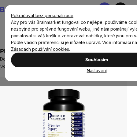
Přejít
Nákupní
na
košík
Pokračovat bez personalizace
obsah
Aby pro vás Brainmarket fungoval co nejlépe, používáme cook
nezbytné pro správné fungování webu, jiné nám pomáhají vyl
pamatovat si váš košík a zobrazovat nabídky, které jsou pro v
Cíle
Trávení
Podle vašich preferencí si je můžete upravit. Více informací n
Zásadách používání cookies
.
PRL Premier Digest, 60 rostlinných kapslí
Doplněk stravy
Souhlasím
Výprodej
Neohodnoceno
Průměrné
Nastavení
hodnocení
produktu
je
0,0
z
5
hvězdiček.