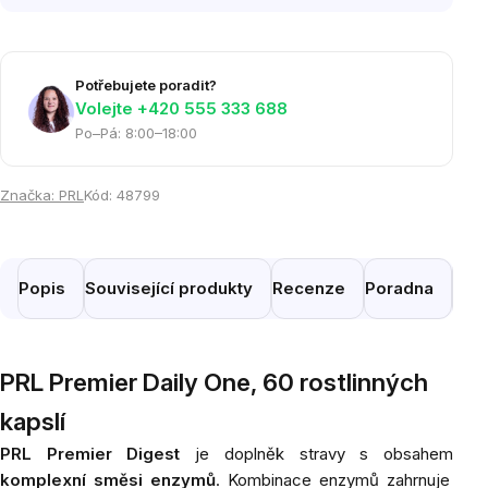
Potřebujete poradit?
Volejte ‭+420 555 333 688
Po–Pá: 8:00–18:00
Značka:
PRL
Kód:
48799
Popis
Související produkty
Recenze
Poradna
Pod
PRL Premier Daily One, 60 rostlinných
kapslí
PRL Premier Digest
je doplněk stravy s obsahem
komplexní směsi enzymů
. Kombinace enzymů zahrnuje