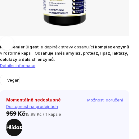
PRL Premier Digest
je doplněk stravy obsahující
komplex enzymů
v rostlinné kapsli. Obsahuje směs
amyláz, proteáz, lipáz, laktázy,
celulázy a dalších enzymů.
Detailní informace
Vegan
Momentálně nedostupné
Možnosti doručení
Dostupnost na prodejnách
959 Kč
15,98 Kč / 1 kapsle
Měrná
cena:
Hlídat