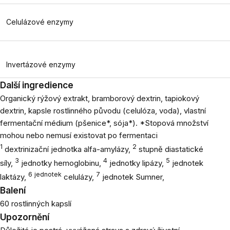
Celulázové enzymy
Invertázové enzymy
Další ingredience
Organický rýžový extrakt, bramborový dextrin, tapiokový
dextrin, kapsle rostlinného původu (celulóza, voda), vlastní
fermentační médium (pšenice*, sója*). *Stopová množství
mohou nebo nemusí existovat po fermentaci
1
2
dextrinizační jednotka alfa-amylázy,
stupně diastatické
3
4
5
síly,
jednotky hemoglobinu,
jednotky lipázy,
jednotek
6 jednotek
7
laktázy,
celulázy,
jednotek Sumner,
Balení
60 rostlinných kapslí
Upozornění