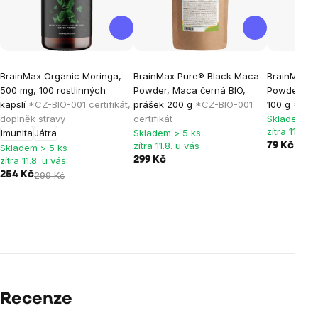
BrainMax Organic Moringa,
BrainMax Pure® Black Maca
BrainMax P
500 mg, 100 rostlinných
Powder, Maca černá BIO,
Powder, Ku
kapslí
*CZ-BIO-001 certifikát,
prášek 200 g
*CZ-BIO-001
100 g
*CZ-B
doplněk stravy
certifikát
Skladem > 
zítra 11.8. u
Imunita
Játra
Skladem > 5 ks
zítra 11.8. u vás
79 Kč
Skladem > 5 ks
zítra 11.8. u vás
299 Kč
254 Kč
299 Kč
Recenze