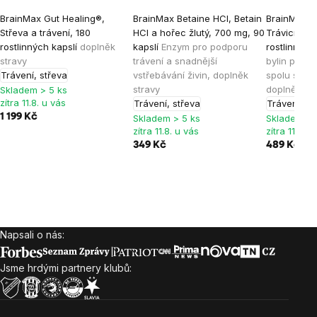
BrainMax Gut Healing®,
BrainMax Betaine HCl, Betain
BrainMax D
Střeva a trávení, 180
HCl a hořec žlutý, 700 mg, 90
Trávicí Enz
rostlinných kapslí
doplněk
kapslí
Enzym pro podporu
rostlinných
stravy
trávení a snadnější
bylin pro s
Trávení, střeva
vstřebávání živin, doplněk
spolu s trá
stravy
doplněk st
Skladem > 5 ks
zítra 11.8. u vás
Trávení, střeva
Trávení, st
1 199 Kč
Skladem > 5 ks
Skladem > 
zítra 11.8. u vás
zítra 11.8. u
349 Kč
489 Kč
549
Napsali o nás:
Zápatí
Jsme hrdými partnery klubů: