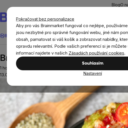
Přejít
Blog
O n
na
obsah
Pokračovat bez personalizace
Aby pro vás Brainmarket fungoval co nejlépe, používáme
Hledat
jsou nezbytné pro správné fungování webu, jiné nám pom
BrainMax®
Léto
Ušetři
Cíle
Doplňky stravy a výživa
Novi
obsah, pamatovat si váš košík a zobrazovat nabídky, kter
opravdu relevantní. Podle vašich preferencí si je můžete 
Recepty
Rychlá jídla
Brokolicové placky
informací najdete v našich
Zásadách používání cookies
.
Brokolicové placky
Souhlasím
1 hodiny
Nastavení
13.02.2023