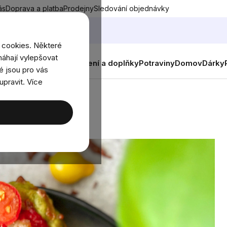
ás
Doprava a platba
Prodejny
Sledování objednávky
 cookies. Některé
áhají vylepšovat
nky
Muži
Ženy
Děti
Oblečení a doplňky
Potraviny
Domov
Dárky
é jsou pro vás
upravit. Více