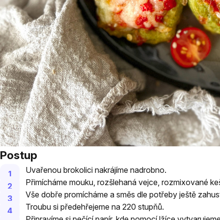
Postup
Uvařenou brokolici nakrájíme nadrobno.
Přimícháme mouku, rozšlehaná vejce, rozmixované kešu
Vše dobře promícháme a směs dle potřeby ještě zahu
Troubu si předehřejeme na 220 stupňů.
Připravíme si pečící papír, kde pomocí lžíce vytvarujeme