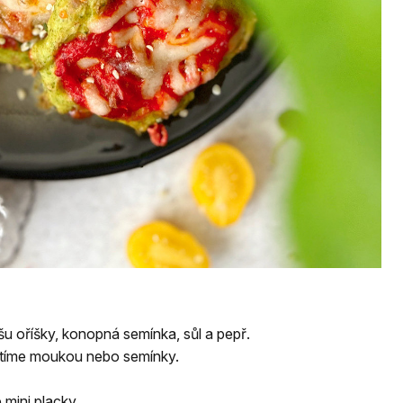
 oříšky, konopná semínka, sůl a pepř.
stíme moukou nebo semínky.
 mini placky.