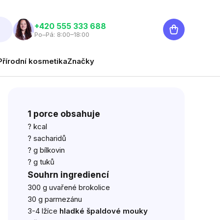
Nákupní
‭+420 555 333 688
Po–Pá: 8:00–18:00
košík
Přírodní kosmetika
Značky
1 porce obsahuje
? kcal
? sacharidů
? g bílkovin
? g tuků
Souhrn ingrediencí
300 g uvařené brokolice
30 g parmezánu
3-4 lžíce
hladké špaldové mouky