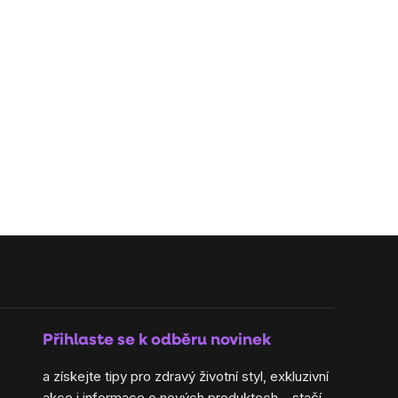
Přihlaste se k odběru novinek
a získejte tipy pro zdravý životní styl, exkluzivní
akce i informace o nových produktech – stačí