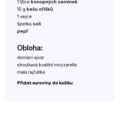
1 lžíce
konopných semínek
15 g
kešu oříšků
1 vejce
špetka
soli
pepř
Obloha:
domácí ajvar
strouhaná kvalitní mozzarella
malá rajčátka
Přidat suroviny do košíku