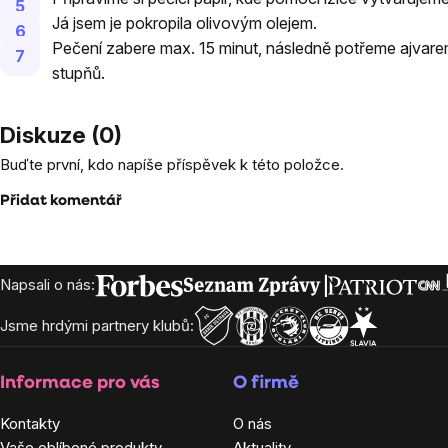
Já jsem je pokropila olivovým olejem.
Pečení zabere max. 15 minut, následně potřeme ajvar
stupňů.
Diskuze (0)
Buďte první, kdo napíše příspěvek k této položce.
Přidat komentář
Zápatí
Napsali o nás:
Jsme hrdými partnery klubů:
Informace pro vás
O firmě
Kontakty
O nás
Vaše oblíbené produkty
Aktuality