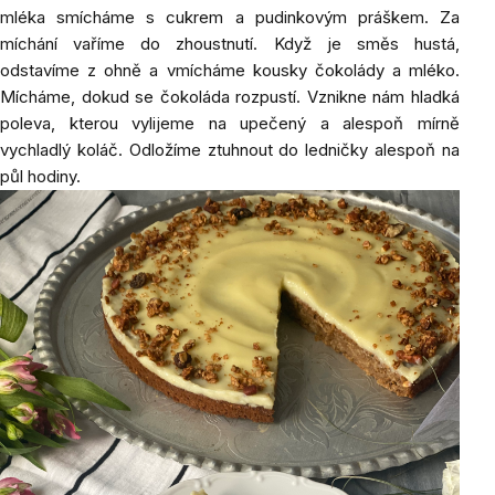
mléka smícháme s cukrem a pudinkovým práškem. Za
míchání vaříme do zhoustnutí. Když je směs hustá,
odstavíme z ohně a vmícháme kousky čokolády a mléko.
Mícháme, dokud se čokoláda rozpustí. Vznikne nám hladká
poleva, kterou vylijeme na upečený a alespoň mírně
vychladlý koláč. Odložíme ztuhnout do ledničky alespoň na
půl hodiny.