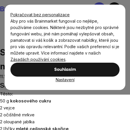
Přejít
Nákupní
na
košík
Pokračovat bez personalizace
obsah
Aby pro vás Brainmarket fungoval co nejlépe,
používáme cookies. Některé jsou nezbytné pro správné
fungování webu, jiné nám pomáhají vylepšovat obsah,
Recepty
Sladké recepty
Skořicový koláč s kokosovým
pamatovat si váš košík a zobrazovat nabídky, které jsou
mlékem
pro vás opravdu relevantní. Podle vašich preferencí si je
Skořicový koláč s kokosovým
můžete upravit. Více informací najdete v našich
Zásadách používání cookies
.
mlékem
Souhlasím
11.10.2022
Nastavení
Suroviny:
Těsto:
50 g
kokosového cukru
2 vejce
2 očištěné mrkve
2 oloupané jablka
2 lžičky
mleté cejlonské skořice