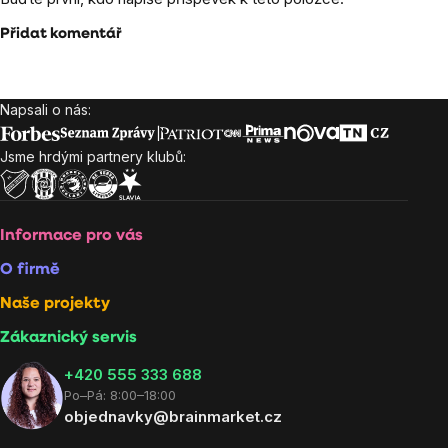
Přidat komentář
Napsali o nás:
Zápatí
Jsme hrdými partnery klubů:
Informace pro vás
O firmě
Naše projekty
Zákaznický servis
‭+420 555 333 688
Po–Pá: 8:00–18:00
objednavky@brainmarket.cz