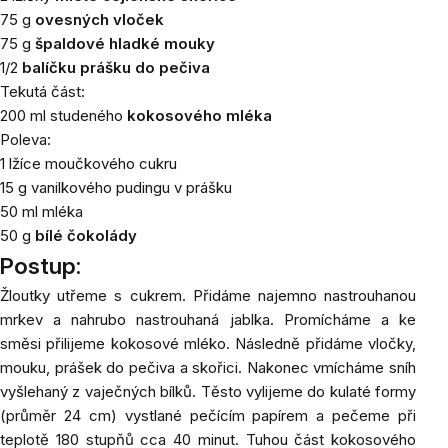
75 g
ovesných vloček
75 g
špaldové hladké mouky
1/2
balíčku prášku do pečiva
Tekutá část:
200 ml studeného
kokosového mléka
Poleva:
1 lžíce moučkového cukru
15 g vanilkového pudingu v prášku
50 ml mléka
50 g
bílé čokolády
Postup:
Žloutky utřeme s cukrem. Přidáme najemno nastrouhanou
mrkev a nahrubo nastrouhaná jablka. Promícháme a ke
směsi přilijeme kokosové mléko. Následně přidáme vločky,
mouku, prášek do pečiva a skořici. Nakonec vmícháme sníh
vyšlehaný z vaječných bílků. Těsto vylijeme do kulaté formy
(průměr 24 cm) vystlané pečícím papírem a pečeme při
teplotě 180 stupňů cca 40 minut.
Tuhou část kokosového