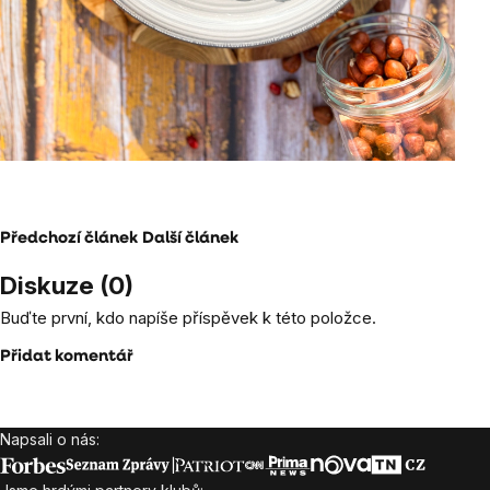
Předchozí článek
Další článek
Diskuze (0)
Buďte první, kdo napíše příspěvek k této položce.
Přidat komentář
Napsali o nás:
Zápatí