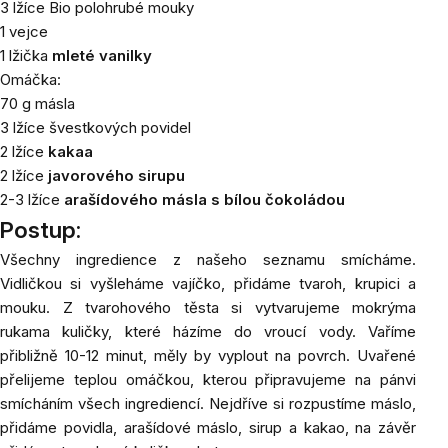
3 lžíce Bio polohrubé mouky
1 vejce
1 lžička
mleté vanilky
Omáčka:
70 g másla
3 lžíce švestkových povidel
2 lžíce
kakaa
2 lžíce
javorového sirupu
2-3 lžíce
arašídového másla s bílou čokoládou
Postup:
Všechny ingredience z našeho seznamu smícháme.
Vidličkou si vyšleháme vajíčko, přidáme tvaroh, krupici a
mouku. Z tvarohového těsta si vytvarujeme mokrýma
rukama kuličky, které házíme do vroucí vody. Vaříme
přibližně 10-12 minut, měly by vyplout na povrch. Uvařené
přelijeme teplou omáčkou, kterou připravujeme na pánvi
smícháním všech ingrediencí. Nejdříve si rozpustíme máslo,
přidáme povidla, arašídové máslo, sirup a kakao, na závěr