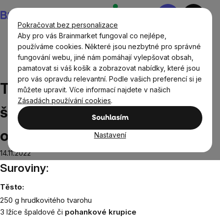
Přejít
Nákupní
na
košík
Pokračovat bez personalizace
obsah
Aby pro vás Brainmarket fungoval co nejlépe,
používáme cookies. Některé jsou nezbytné pro správné
fungování webu, jiné nám pomáhají vylepšovat obsah,
Recepty
Sladké recepty
Tvarohové kuličky se
pamatovat si váš košík a zobrazovat nabídky, které jsou
švestkově - kakaovou omáčkou
pro vás opravdu relevantní. Podle vašich preferencí si je
Tvarohové kuličky se
můžete upravit. Více informací najdete v našich
Zásadách používání cookies
.
švestkově - kakaovou
Souhlasím
omáčkou
Nastavení
14.11.2022
Suroviny:
Těsto:
250 g hrudkovitého tvarohu
3 lžíce špaldové či
pohankové krupice