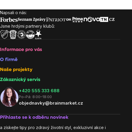
Napsali o nás:
Zápatí
Jsme hrdými partnery klubů:
Informace pro vás
O firmě
Naše projekty
Zákaznický servis
‭+420 555 333 688
Po–Pá: 8:00–18:00
objednavky@brainmarket.cz
Přihlaste se k odběru novinek
a získejte tipy pro zdravý životní styl, exkluzivní akce i