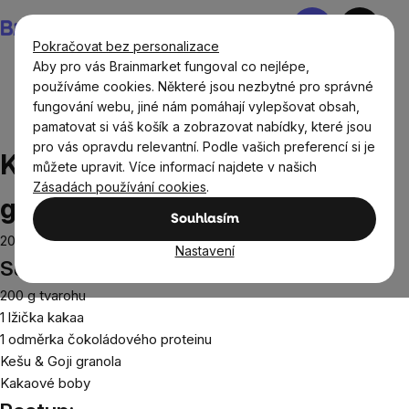
Přejít
Nákupní
na
košík
Pokračovat bez personalizace
obsah
Aby pro vás Brainmarket fungoval co nejlépe,
používáme cookies. Některé jsou nezbytné pro správné
fungování webu, jiné nám pomáhají vylepšovat obsah,
Recepty
Snídaně
Kakaový termix s křupavou
pamatovat si váš košík a zobrazovat nabídky, které jsou
granolou
pro vás opravdu relevantní. Podle vašich preferencí si je
Kakaový termix s křupavou
můžete upravit. Více informací najdete v našich
Zásadách používání cookies
.
granolou
Souhlasím
20.7.2022
Nastavení
Suroviny:
200 g tvarohu
1 lžička
kakaa
1 odměrka čokoládového proteinu
Kešu & Goji granola
Kakaové boby