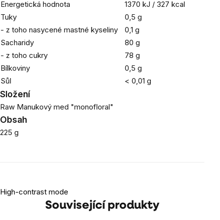
Energetická hodnota
1370 kJ / 327 kcal
Tuky
0,5 g
- z toho nasycené mastné kyseliny
0,1 g
Sacharidy
80 g
- z toho cukry
78 g
Bílkoviny
0,5 g
Sůl
< 0,01 g
Složení
Raw Manukový med "monofloral"
Obsah
225 g
High-contrast mode
Související produkty