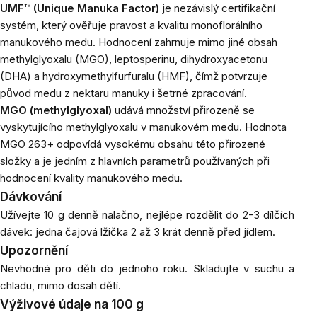
UMF™ (Unique Manuka Factor)
je nezávislý certifikační
systém, který ověřuje pravost a kvalitu monoflorálního
manukového medu. Hodnocení zahrnuje mimo jiné obsah
methylglyoxalu (MGO), leptosperinu, dihydroxyacetonu
(DHA) a hydroxymethylfurfuralu (HMF), čímž potvrzuje
původ medu z nektaru manuky i šetrné zpracování.
MGO (methylglyoxal)
udává množství přirozeně se
vyskytujícího methylglyoxalu v manukovém medu. Hodnota
MGO 263+ odpovídá vysokému obsahu této přirozené
složky a je jedním z hlavních parametrů používaných při
hodnocení kvality manukového medu.
Dávkování
Užívejte 10 g denně nalačno, nejlépe rozdělit do 2-3 dílčích
dávek: jedna čajová lžička 2 až 3 krát denně před jídlem.
Upozornění
Nevhodné pro děti do jednoho roku. Skladujte v suchu a
chladu, mimo dosah dětí.
Výživové údaje na 100 g