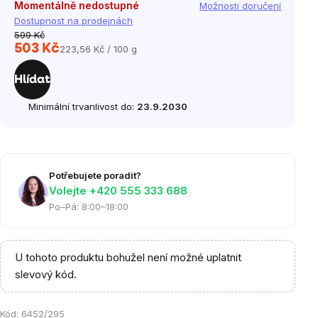
Momentálně nedostupné
Možnosti doručení
Dostupnost na prodejnách
599 Kč
503 Kč
223,56 Kč / 100 g
Měrná
cena:
Hlídat
Minimální trvanlivost do:
23.9.2030
Potřebujete poradit?
Volejte ‭+420 555 333 688
Po–Pá: 8:00–18:00
U tohoto produktu bohužel není možné uplatnit
slevový kód.
Kód:
6452/295