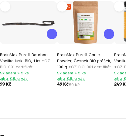
-17 %
BrainMax Pure® Bourbon
BrainMax Pure® Garlic
BrainMax P
Vanilka lusk, BIO, 1 ks
*CZ-
Powder, Česnek BIO prášek,
Vanilka prá
BIO-001 certifikát
100 g
*CZ-BIO-001 certifikát
*CZ-BIO-001
Skladem > 5 ks
Skladem > 5 ks
Skladem > 
zítra 8.8. u vás
zítra 8.8. u vás
zítra 8.8. u
99 Kč
49 Kč
59 Kč
249 Kč