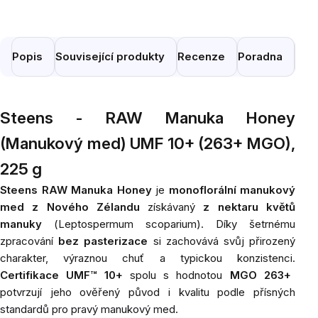
Popis
Související produkty
Recenze
Poradna
Pod
Steens - RAW Manuka Honey
(Manukový med) UMF 10+ (263+ MGO),
225 g
Steens RAW Manuka Honey
je
monoflorální manukový
med z Nového Zélandu
získávaný
z nektaru květů
manuky
(
Leptospermum scoparium
). Díky šetrnému
zpracování
bez pasterizace
si zachovává svůj přirozený
charakter, výraznou chuť a typickou konzistenci.
Certifikace UMF™ 10+
spolu s hodnotou
MGO 263+
potvrzují jeho ověřený původ i kvalitu podle přísných
standardů pro pravý manukový med.