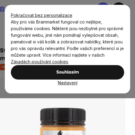
Přejít
Nákupní
na
košík
Pokračovat bez personalizace
obsah
Aby pro vás Brainmarket fungoval co nejlépe,
používáme cookies. Některé jsou nezbytné pro správné
fungování webu, jiné nám pomáhají vylepšovat obsah,
Potraviny
Přírodní sladidla
pamatovat si váš košík a zobrazovat nabídky, které jsou
pro vás opravdu relevantní. Podle vašich preferencí si je
Steens - RAW Manuka Honey (Manukový
můžete upravit. Více informací najdete v našich
med) UMF 10+ (263+ MGO), 225 g
Zásadách používání cookies
.
–16 %
Akce
Výprodej
Neohodnoceno
Průměrné
Souhlasím
hodnocení
produktu
Nastavení
je
0,0
z
5
hvězdiček.