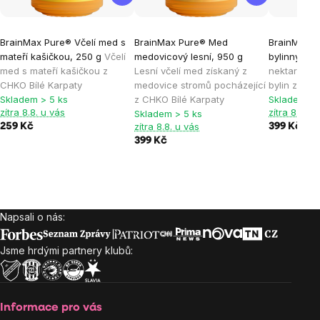
BrainMax Pure® Včelí med s
BrainMax Pure® Med
BrainMax P
mateří kašičkou, 250 g
Včelí
medovicový lesní, 950 g
bylinný, 95
med s mateří kašičkou z
Lesní včelí med získaný z
nektaru di
CHKO Bílé Karpaty
medovice stromů pocházející
bylin z CHK
Skladem > 5 ks
z CHKO Bílé Karpaty
Skladem > 
zítra 8.8. u vás
zítra 8.8. u
Skladem > 5 ks
zítra 8.8. u vás
259 Kč
399 Kč
399 Kč
Napsali o nás:
Zápatí
Jsme hrdými partnery klubů:
Informace pro vás