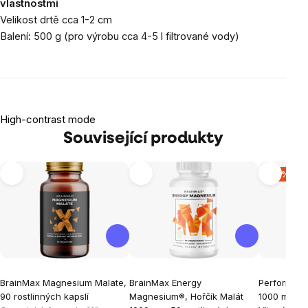
vlastnostmi
Velikost drtě cca 1-2 cm
Balení: 500 g (pro výrobu cca 4-5 l filtrované vody)
High-contrast mode
Související produkty
-16 %
BrainMax Magnesium Malate,
BrainMax Energy
Performan
90 rostlinných kapslí
Magnesium®, Hořčík Malát
1000 mg, (