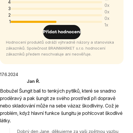
produktu
4
0x
je
3
0x
3,0
2
0x
1
z
1x
5
Přidat hodnocení
hvězdiček.
Hodnocení produktů odráží výhradně názory a stanoviska
zákazníků. Společnost BRAINMARKET s.r.o. hodnocení
zákazníků předem neschvaluje ani neověřuje.
Výpis
17.6.2024
Jan Ř.
hodnocení
Hodnocení
Bobužel Šungit balí to tenkých pytlíků, které se snadno
produktu
proděravý a pak šungit ze svého prostředí při dopravě
je
nebo skladování může na sebe vázaz škodliviny. Což je
1
z
problém, když hlavní funkce šungitu je pohlcovat škodlivé
5
látky.
hvězdiček.
Dobrý den Jane, děkujeme za vaši zpětnou vazbu