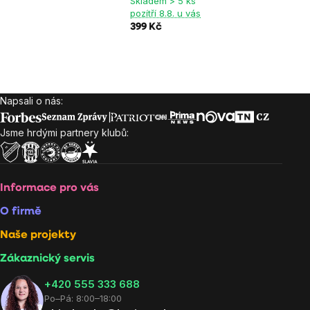
Skladem > 5 ks
pozítří 8.8. u vás
399 Kč
Napsali o nás:
Zápatí
Jsme hrdými partnery klubů:
Informace pro vás
O firmě
Naše projekty
Zákaznický servis
‭+420 555 333 688
Po–Pá: 8:00–18:00