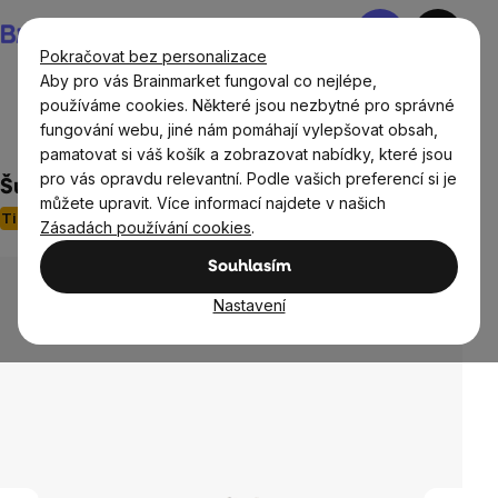
Přejít
Nákupní
na
košík
Pokračovat bez personalizace
obsah
Aby pro vás Brainmarket fungoval co nejlépe,
používáme cookies. Některé jsou nezbytné pro správné
fungování webu, jiné nám pomáhají vylepšovat obsah,
Domov
Vodní filtry a konvice
pamatovat si váš košík a zobrazovat nabídky, které jsou
pro vás opravdu relevantní. Podle vašich preferencí si je
Šungitová drť - aktivátor vody 500 g
můžete upravit. Více informací najdete v našich
Tip
2 hodnocení
Zásadách používání cookies
.
Průměrné
hodnocení
Souhlasím
produktu
je
Nastavení
3,0
z
5
hvězdiček.