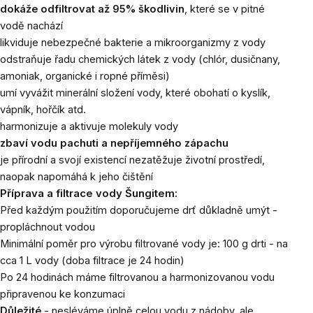
dokáže odfiltrovat až 95% škodlivin
, které se v pitné
vodě nachází
likviduje nebezpečné bakterie a mikroorganizmy z vody
odstraňuje řadu chemických látek z vody (chlór, dusičnany,
amoniak, organické i ropné příměsi)
umí vyvážit minerální složení vody, které obohatí o kyslík,
vápník, hořčík atd.
harmonizuje a aktivuje molekuly vody
zbaví vodu pachuti a nepříjemného zápachu
je přírodní a svojí existencí nezatěžuje životní prostředí,
naopak napomáhá k jeho čištění
Příprava a filtrace vody Šungitem:
Před každým použitím doporučujeme drť důkladně umýt -
propláchnout vodou
Minimální poměr pro výrobu filtrované vody je: 100 g drti - na
cca 1 L vody (doba filtrace je 24 hodin)
Po 24 hodinách máme filtrovanou a harmonizovanou vodu
připravenou ke konzumaci
Důležité
- nesléváme úplně celou vodu z nádoby, ale