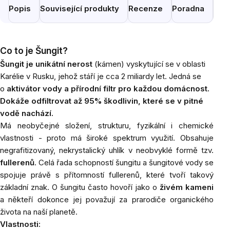
Popis
Související produkty
Recenze
Poradna
Pod
Co to je Šungit?
Šungit je unikátní nerost
(kámen) vyskytující se v oblasti
Karélie v Rusku, jehož stáří je cca 2 miliardy let. Jedná se
o
aktivátor vody a přírodní filtr pro každou domácnost.
D
okáže odfiltrovat až 95% škodlivin
, které se v pitné
vodě nachází.
Má neobyčejné složení, strukturu, fyzikální i chemické
vlastnosti - proto má široké spektrum využití. O
bsahuje
negrafitizovaný, nekrystalický uhlík v neobvyklé formě tzv.
fullerenů
. Celá řada schopností šungitu a šungitové vody se
spojuje právě s přítomností
fullerenů, které tvoří takový
základní znak
. O šungitu často hovoří jako o
živém kameni
a někteří dokonce jej považují za prarodiče organického
života na naší planetě.
Vlastnosti: