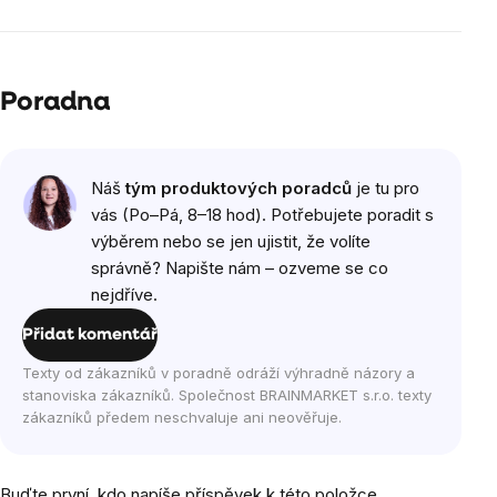
Poradna
Náš
tým produktových poradců
je tu pro
vás (Po–Pá, 8–18 hod). Potřebujete poradit s
výběrem nebo se jen ujistit, že volíte
správně? Napište nám – ozveme se co
nejdříve.
Přidat komentář
Texty od zákazníků v poradně odráží výhradně názory a
stanoviska zákazníků. Společnost BRAINMARKET s.r.o. texty
zákazníků předem neschvaluje ani neověřuje.
Buďte první, kdo napíše příspěvek k této položce.