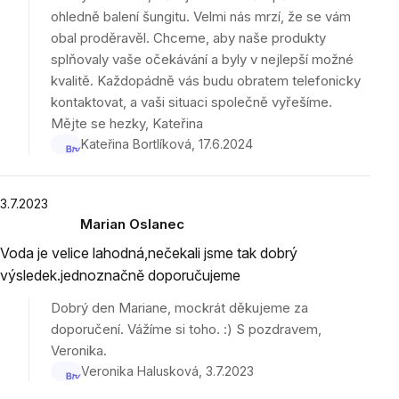
ohledně balení šungitu. Velmi nás mrzí, že se vám
obal proděravěl. Chceme, aby naše produkty
splňovaly vaše očekávání a byly v nejlepší možné
kvalitě. Každopádně vás budu obratem telefonicky
kontaktovat, a vaši situaci společně vyřešíme.
Mějte se hezky, Kateřina
Kateřina Bortlíková
17.6.2024
3.7.2023
Marian Oslanec
Hodnocení
Voda je velice lahodná,nečekali jsme tak dobrý
produktu
výsledek.jednoznačně doporučujeme
je
5
Dobrý den Mariane, mockrát děkujeme za
z
doporučení. Vážíme si toho. :) S pozdravem,
5
Veronika.
hvězdiček.
Veronika Halusková
3.7.2023