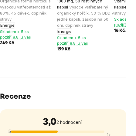
Organická forma hořčíku s
1000 mg, 50 rostlinných
Vitamín B6),
vysokou vstřebatelností až
kapslí
Vysoce vstřebatelný
kapsle, V
80%, 45 dávek, doplněk
organický hořčík, 53 % DDD v
stravy
stravy
jedné kapsli, zásoba na 50
Skladem > 
pozítří 8.8.
Energie
dní, doplněk stravy
16 Kč
19 Kč
Energie
Skladem > 5 ks
pozítří 8.8. u vás
Skladem > 5 ks
pozítří 8.8. u vás
249 Kč
199 Kč
Recenze
3,0
Průměrné
2 hodnocení
hodnocení
5
1x