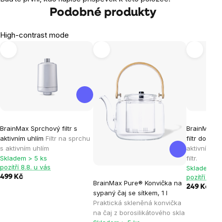
Podobné produkty
High-contrast mode
BrainMax Sprchový filtr s
BrainMax N
aktivním uhlím
Filtr na sprchu
filtr do sp
s aktivním uhlím
aktivním uh
Skladem > 5 ks
filtr.
pozítří 8.8. u vás
Skladem > 
pozítří 8.8.
499 Kč
BrainMax Pure® Konvička na
249 Kč
sypaný čaj se sítkem, 1 l
Praktická skleněná konvička
na čaj z borosilikátového skla