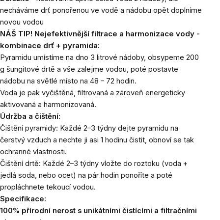
necháváme drť ponořenou ve vodě a nádobu opět doplníme
novou vodou
NÁŠ TIP! Nejefektivnější filtrace a harmonizace vody -
kombinace drť + pyramida:
Pyramidu umístíme na dno 3 litrové nádoby, obsypeme 200
g šungitové drtě a vše zalejme vodou, poté postavte
nádobu na světlé místo na 48 – 72 hodin.
Voda je pak vyčištěná, filtrovaná a zároveň energeticky
aktivovaná a harmonizovaná.
Údržba a čištění:
Čištění pyramidy: Každé 2–3 týdny dejte pyramidu na
čerstvý vzduch a nechte ji asi 1 hodinu čistit, obnoví se tak
ochranné vlastnosti.
Čištění drtě: Každé 2–3 týdny vložte do roztoku (voda +
jedlá soda, nebo ocet) na pár hodin ponoříte a poté
propláchnete tekoucí vodou.
Specifikace:
100% přírodní nerost s unikátními čistícími a filtračními