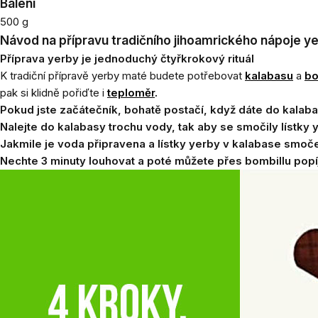
Balení
500 g
Návod na přípravu tradičního jihoamrického nápoje y
Příprava yerby je jednoduchý čtyřkrokový rituál
K tradiční přípravě yerby maté budete potřebovat
kalabasu
a
bo
pak si klidně pořiďte i
teploměr
.
Pokud jste začátečník, bohatě postačí, když dáte do kalaba
Nalejte do kalabasy trochu vody, tak aby se smočily lístky
Jakmile je voda připravena a lístky yerby v kalabase smočen
Nechte 3 minuty louhovat a poté můžete přes bombillu popíj