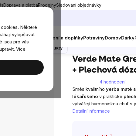
ás
Doprava a platba
Prodejny
Sledování objednávky
 cookies. Některé
áhají vylepšovat
nky
Muži
Ženy
Děti
Oblečení a doplňky
Potraviny
Domov
Dárky
vá dóza Yerbera
é jsou pro vás
Poradna
Podobné produkty
upravit. Více
rde Mate Green Energia Guarana 0,5kg + Plechová dóza Yerbera
Verde Mate Gre
+ Plechová dóz
4 hodnocení
Průměrné
Směs kvalitního
yerba maté
s
hodnocení
lékařského
v praktické
plec
produktu
vytvářejí harmonickou chuť s
je
Detailní informace
5,0
z
5