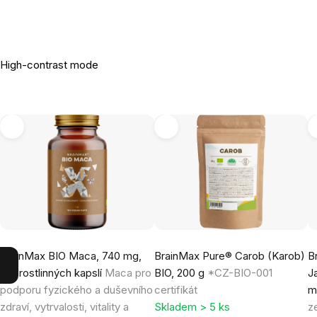
High-contrast mode
BrainMax BIO Maca, 740 mg,
BrainMax Pure® Carob (Karob)
B
100 rostlinných kapslí
Maca pro
BIO, 200 g
*CZ-BIO-001
J
podporu fyzického a duševního
certifikát
m
zdraví, vytrvalosti, vitality a
Skladem > 5 ks
z