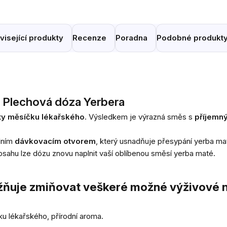
visející produkty
Recenze
Poradna
Podobné produkt
 Plechová dóza Yerbera
ěty měsíčku lékařského
. Výsledkem je výrazná směs s
příjemn
lním
dávkovacím otvorem
, který usnadňuje přesypání yerba m
bsahu lze dózu znovu naplnit vaší oblíbenou směsí yerba maté.
ňuje zmiňovat veškeré možné výživové n
ku lékařského, přírodní aroma.