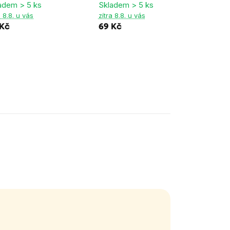
adem > 5 ks
Skladem > 5 ks
Rege
a 8.8. u vás
zítra 8.8. u vás
Sklad
 Kč
69 Kč
zítra 
59 K