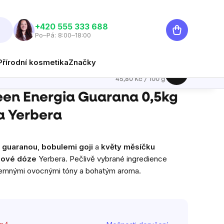
Nákupní
‭+420 555 333 688
Po–Pá: 8:00–18:00
košík
Přírodní kosmetika
Značky
229 Kč
Hlídat
Měrná cena:
45,80 Kč / 100 g
en Energia Guarana 0,5kg
a Yerbera
 guaranou
,
bobulemi
goji
a
květy měsíčku
hové dóze
Yerbera. Pečlivě vybrané ingredience
 jemnými ovocnými tóny a bohatým aroma.