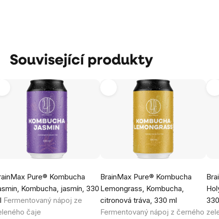
Související produkty
rainMax Pure® Kombucha
BrainMax Pure® Kombucha
Bra
asmin, Kombucha, jasmín, 330
Lemongrass, Kombucha,
Hol
l
Fermentovaný nápoj ze
citronová tráva, 330 ml
330
eleného čaje
Fermentovaný nápoj z černého
zel