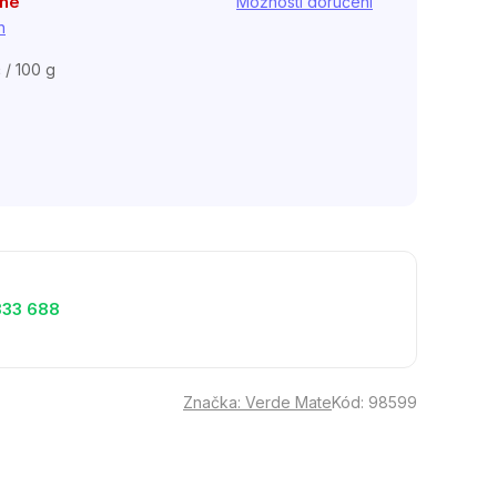
pné
Možnosti doručení
h
 / 100 g
333 688
Značka:
Verde Mate
Kód:
98599