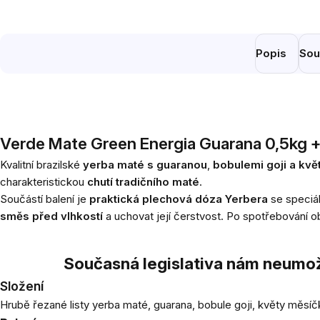
Popis
Sou
Verde Mate Green Energia Guarana 0,5kg +
Kvalitní brazilské
yerba maté
s guaranou
,
bobulemi goji a kv
charakteristickou
chutí tradičního maté
.
Součástí balení je
praktická plechová dóza Yerbera
se speciá
směs před vlhkostí
a uchovat její čerstvost. Po spotřebování o
Současná legislativa nám neumož
Složení
Hrubě řezané listy yerba maté, guarana, bobule goji, květy měsíč