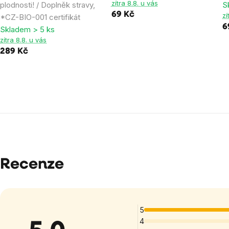
zítra 8.8. u vás
plodnosti! / Doplněk stravy,
S
69 Kč
zí
*CZ-BIO-001 certifikát
6
Skladem > 5 ks
zítra 8.8. u vás
289 Kč
Recenze
5
4