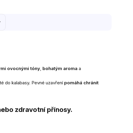
y
ými ovocnými tóny
,
bohatým aroma
a
até do kalabasy. Pevné uzavření
pomáhá chránit
ebo zdravotní přínosy.