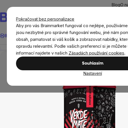
Přejít
Blog
O n
na
obsah
Pokračovat bez personalizace
Aby pro vás Brainmarket fungoval co nejlépe, používáme
Hledat
jsou nezbytné pro správné fungování webu, jiné nám pom
BrainMax®
Léto
Ušetři
Cíle
Doplňky stravy a výživa
Novi
Verde Mate Green Energia Guarana 0,5kg + Plecho
obsah, pamatovat si váš košík a zobrazovat nabídky, kter
Přehled
Popis
Související produkty
Recenze
opravdu relevantní. Podle vašich preferencí si je můžete 
Potraviny
Superpotraviny
Guarana
Ve
informací najdete v našich
Zásadách používání cookies
.
Souhlasím
Nastavení