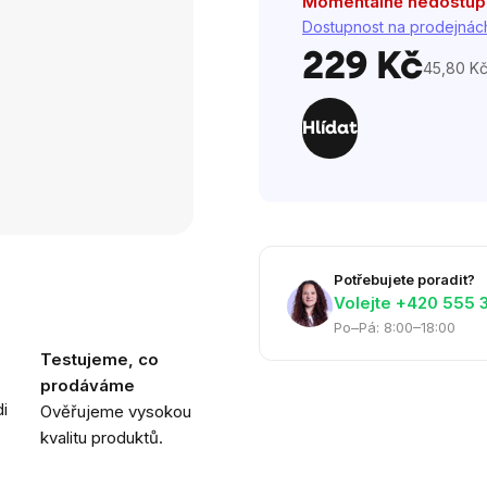
hvězdiček.
Momentálně nedostu
Dostupnost na prodejnác
229 Kč
45,80 Kč
Měrná
cena:
Hlídat
Potřebujete poradit?
Volejte ‭+420 555 
Po–Pá: 8:00–18:00
Testujeme, co
prodáváme
i
Ověřujeme vysokou
kvalitu produktů.