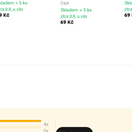
kladem > 5 ks
čaje
Skl
tra 8.8. u vás
zítr
Skladem > 5 ks
9 Kč
69
zítra 8.8. u vás
69 Kč
4x
0x