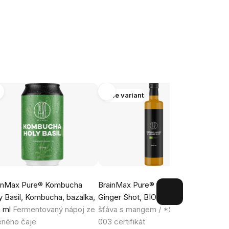
Více variant
-14
Tip
inMax Pure® Kombucha
BrainMax Pure® Mango &
Brain
y Basil, Kombucha, bazalka,
Ginger Shot, BIO
Zázvorová
Lemo
 ml
Fermentovaný nápoj ze
šťáva s mangem / *SK-BIO-
limon
eného čaje
003 certifikát
a 20 