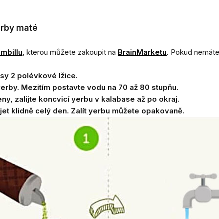
erby maté
mbillu
,
kterou můžete zakoupit na
BrainMarketu
.
Pokud nemáte v
sy 2 polévkové lžice.
 yerby. Mezitím postavte vodu na 70 až 80 stupňu.
y, zalijte koncvicí yerbu v kalabase až po okraj.
et klidně celý den. Zalít yerbu můžete opakovaně.