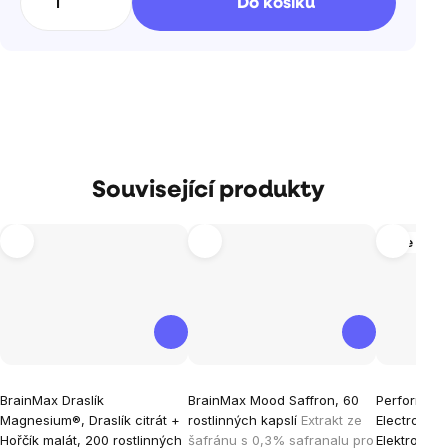
Do košíku
Související produkty
Více vari
Průměrné
Průměrné
Průměrné
BrainMax Draslík
BrainMax Mood Saffron, 60
Performan
hodnocení
hodnocení
hodnocen
Magnesium®, Draslík citrát +
rostlinných kapslí
Extrakt ze
Electrolyt
produktu
produktu
produktu
Hořčík malát, 200 rostlinných
šafránu s 0,3% safranalu pro
Elektrolyty