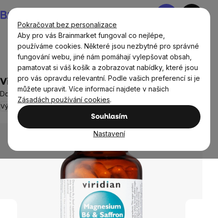
Přejít
Nákupní
na
košík
Pokračovat bez personalizace
obsah
Aby pro vás Brainmarket fungoval co nejlépe,
používáme cookies. Některé jsou nezbytné pro správné
fungování webu, jiné nám pomáhají vylepšovat obsah,
Cíle
Duševní zdraví
pamatovat si váš košík a zobrazovat nabídky, které jsou
pro vás opravdu relevantní. Podle vašich preferencí si je
Viridian Magnesium B6 & Saffron 60 kapslí
můžete upravit. Více informací najdete v našich
Doplněk stravy
Zásadách používání cookies
.
Výprodej
Energie
Duševní zdraví
2 hodnocení
Průměrné
Souhlasím
hodnocení
produktu
Nastavení
je
5,0
z
5
hvězdiček.