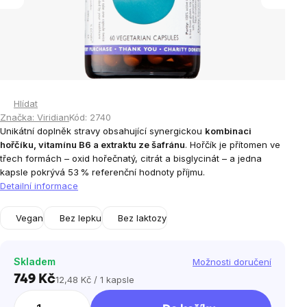
Hlídat
Značka:
Viridian
Kód:
2740
Unikátní doplněk stravy obsahující synergickou
kombinaci
hořčíku, vitamínu B6 a extraktu ze šafránu
. Hořčík je přítomen ve
třech formách – oxid hořečnatý, citrát a bisglycinát – a jedna
kapsle pokrývá 53 % referenční hodnoty příjmu.
Detailní informace
Vegan
Bez lepku
Bez laktozy
Skladem
Možnosti doručení
749 Kč
12,48 Kč / 1 kapsle
Měrná
cena: