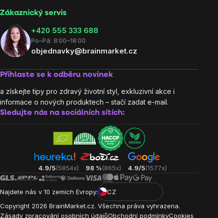
Zákaznický servis
‭+420 555 333 688
Po–Pá: 8:00–18:00
objednavky@brainmarket.cz
Přihlaste se k odběru novinek
a získejte tipy pro zdravý životní styl, exkluzivní akce i
informace o nových produktech – stačí zadat e-mail.
Sledujte nás na sociálních sítích:
4.9/5
(5854x)
98 %
(865x)
4.9/5
(1577x)
Najdete nás v 10 zemích Evropy:
CZ
Copyright
2026
BrainMarket.cz. Všechna práva vyhrazena.
Zásady zpracování osobních údajů
Obchodní podmínky
Cookies