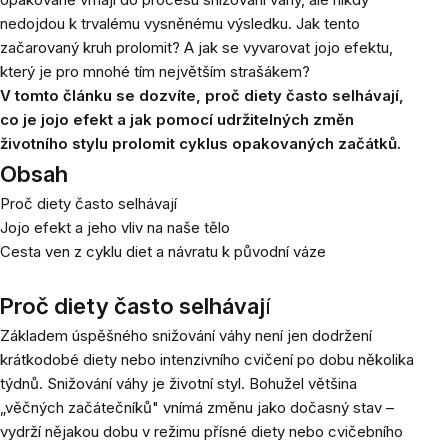
nedojdou k trvalému vysněnému výsledku. Jak tento
začarovaný kruh prolomit? A jak se vyvarovat jojo efektu,
který je pro mnohé tím největším strašákem?
V tomto článku se dozvíte, proč diety často selhávají,
co je jojo efekt a jak pomocí udržitelných změn
životního stylu prolomit cyklus opakovaných začátků.
Obsah
Proč diety často selhávají
Jojo efekt a jeho vliv na naše tělo
Cesta ven z cyklu diet a návratu k původní váze
Proč diety často selhávaj
í
Základem úspěšného snižování váhy není jen dodržení
krátkodobé diety nebo intenzivního cvičení po dobu několika
týdnů. Snižování váhy je životní styl. Bohužel většina
„věčných začátečníků" vnímá změnu jako dočasný stav –
vydrží nějakou dobu v režimu přísné diety nebo cvičebního