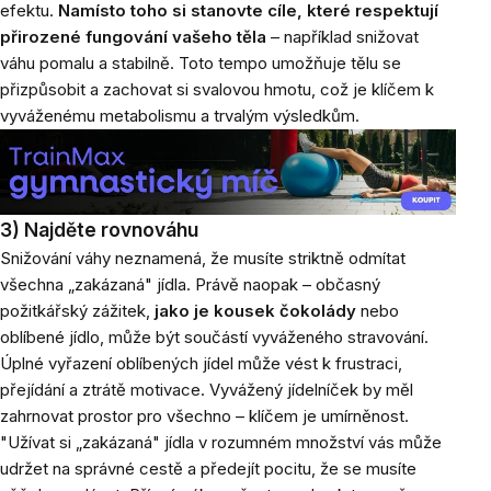
efektu.
Namísto toho si stanovte cíle, které respektují
přirozené fungování vašeho těla
– například snižovat
váhu pomalu a stabilně. Toto tempo umožňuje tělu se
přizpůsobit a zachovat si svalovou hmotu, což je klíčem k
vyváženému metabolismu a trvalým výsledkům.
3) Najděte rovnováhu
Snižování váhy neznamená, že musíte striktně odmítat
všechna „zakázaná" jídla. Právě naopak – občasný
požitkářský zážitek,
jako je kousek čokolády
nebo
oblíbené jídlo, může být součástí vyváženého stravování.
Úplné vyřazení oblíbených jídel může vést k frustraci,
přejídání a ztrátě motivace. Vyvážený jídelníček by měl
zahrnovat prostor pro všechno – klíčem je umírněnost.
"Užívat si „zakázaná" jídla v rozumném množství vás může
udržet na správné cestě a předejít pocitu, že se musíte