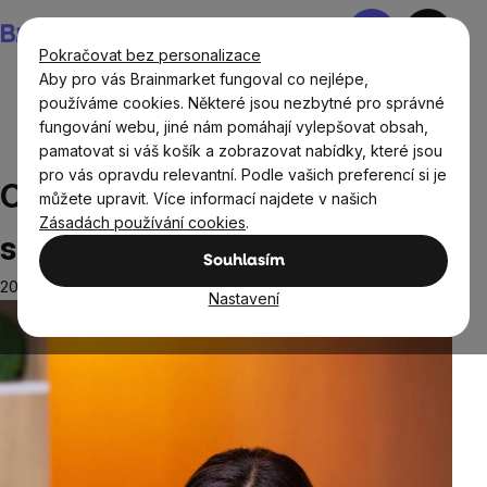
Přejít
Nákupní
na
košík
Pokračovat bez personalizace
obsah
Aby pro vás Brainmarket fungoval co nejlépe,
používáme cookies. Některé jsou nezbytné pro správné
fungování webu, jiné nám pomáhají vylepšovat obsah,
Blog
Zdraví
Opakované začátky diet: Jak se z toho
pamatovat si váš košík a zobrazovat nabídky, které jsou
vymanit
pro vás opravdu relevantní. Podle vašich preferencí si je
Opakované začátky diet: Jak
můžete upravit. Více informací najdete v našich
Zásadách používání cookies
.
se z toho vymanit
Souhlasím
20.8.2025
Nastavení