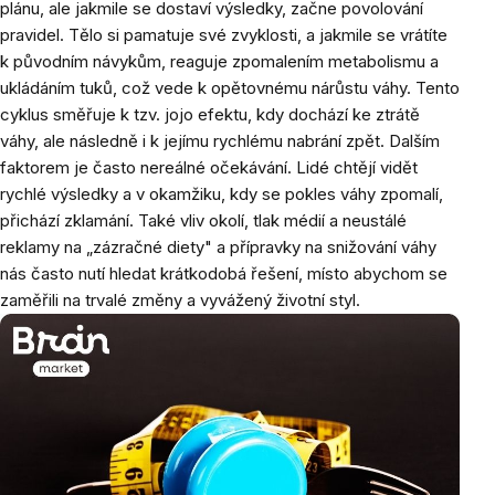
plánu, ale jakmile se dostaví výsledky, začne povolování
pravidel. Tělo si pamatuje své zvyklosti, a jakmile se vrátíte
k původním návykům, reaguje zpomalením metabolismu a
ukládáním tuků, což vede k opětovnému nárůstu váhy. Tento
cyklus směřuje k tzv. jojo efektu, kdy dochází ke ztrátě
váhy, ale následně i k jejímu rychlému nabrání zpět. Dalším
faktorem je často nereálné očekávání. Lidé chtějí vidět
rychlé výsledky a v okamžiku, kdy se pokles váhy zpomalí,
přichází zklamání. Také vliv okolí, tlak médií a neustálé
reklamy na „zázračné diety" a přípravky na snižování váhy
nás často nutí hledat krátkodobá řešení, místo abychom se
zaměřili na trvalé změny a vyvážený životní styl.