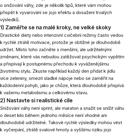
o snižování váhy, zde je několik tipů, které vám mohou
přispět k vyvarování se jojo efektu a dosažení trvalých
výsledků.
1) Zaměřte se na malé kroky, ne velké skoky
Drastické diety nebo intenzivní cvičební režimy často vedou
k rychlé ztrátě motivace, protože je obtížné je dlouhodobě
udržet. Místo toho začněte s menšími, ale udržitelnými
změnami, které vás nebudou zatěžovat psychickým vypětím
a přispívají k postupnému přechodu k vyváženějšímu
životnímu stylu. Zkuste například každý den přidat k jídlu
více zeleniny, omezit sladké nápoje nebo se zaměřit na
každodenní pohyb, jako je chůze, která dlouhodobě přispívá
k vašemu metabolismu a celkovému stavu.
2) Nastavte si realistické cíle
Snižování váhy není sprint, ale maraton a snažit se snížit váhu
o deset kilo během jednoho měsíce není vhodné ani
dlouhodobě udržitelné. Takové rychlé výsledky mohou vést
k vyčerpání, ztrátě svalové hmoty a vyššímu riziku jojo