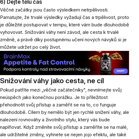
6) Dejte tělu čas
Věčné začátky jsou často výsledkem netrpělivosti.
Pamatujte, že trvalé výsledky vyžadují čas a trpělivost, proto
je důležité postupovat v tempu, které vám bude dlouhodobě
vyhovovat. Snižování váhy není závod, ale cesta k trvalé
změně, a právě díky postupnému učení nových návyků si je
můžete udržet po celý život.
Snižování váhy jako cesta, ne cíl
Pokud patříte mezi „věčné začátečníky", nevnímejte svůj
neúspěch jako konečnou porážku. Je to příležitost
přehodnotit svůj přístup a zaměřit se na to, co funguje
dlouhodobě. Cílem by nemělo být jen rychlé snížení váhy, ale
nalezení rovnováhy a životního stylu, který vás bude
naplňovat. Když změníte svůj přístup a zaměříte se na malé,
ale udržitelné změny, vyhnete se nejen jojo efektu, ale také