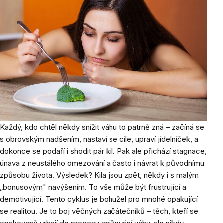
Každý, kdo chtěl někdy snížit váhu to patrně zná – začíná se
s obrovským nadšením, nastaví se cíle, upraví jídelníček, a
dokonce se podaří i shodit pár kil. Pak ale přichází stagnace,
únava z neustálého omezování a často i návrat k původnímu
způsobu života. Výsledek? Kila jsou zpět, někdy i s malým
„bonusovým" navýšením. To vše může být frustrující a
demotivující. Tento cyklus je bohužel pro mnohé opakující
se realitou. Je to boj věčných začátečníků – těch, kteří se
opakovaně vrhají do procesu snižování váhy, ale nikdy