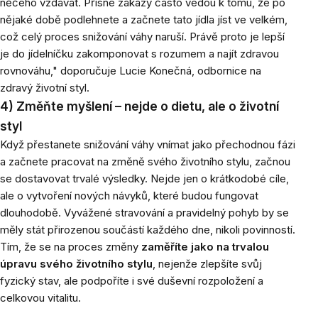
něčeho vzdávat. Přísné zákazy často vedou k tomu, že po
nějaké době podlehnete a začnete tato jídla jíst ve velkém,
což celý proces snižování váhy naruší. Právě proto je lepší
je do jídelníčku zakomponovat s rozumem a najít zdravou
rovnováhu," doporučuje Lucie Konečná, odbornice na
zdravý životní styl.
4) Změňte myšlení – nejde o dietu, ale o životní
styl
Když přestanete snižování váhy vnímat jako přechodnou fázi
a začnete pracovat na změně svého životního stylu, začnou
se dostavovat trvalé výsledky. Nejde jen o krátkodobé cíle,
ale o vytvoření nových návyků, které budou fungovat
dlouhodobě. Vyvážené stravování a pravidelný pohyb by se
měly stát přirozenou součástí každého dne, nikoli povinností.
Tím, že se na proces změny
zaměříte jako na trvalou
úpravu svého životního stylu
, nejenže zlepšíte svůj
fyzický stav, ale podpoříte i své duševní rozpoložení a
celkovou vitalitu.