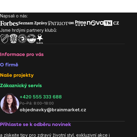
Napsali o nás:
Zápatí
Jsme hrdými partnery klubů:
Informace pro vás
O firmě
Naše projekty
Zákaznický servis
‭+420 555 333 688
Po–Pá: 8:00–18:00
objednavky@brainmarket.cz
Přihlaste se k odběru novinek
a získejte tipy pro zdravý životní styl, exkluzivní akce i