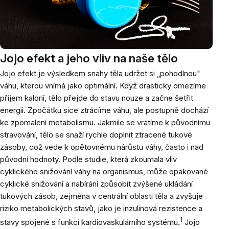
Jojo efekt a jeho vliv na naše tělo
Jojo efekt je výsledkem snahy těla udržet si „pohodlnou"
váhu, kterou vnímá jako optimální. Když drasticky omezíme
příjem kalorií, tělo přejde do stavu nouze a začne šetřit
energii. Zpočátku sice ztrácíme váhu, ale postupně dochází
ke zpomalení metabolismu. Jakmile se vrátíme k původnímu
stravování, tělo se snaží rychle doplnit ztracené tukové
zásoby, což vede k opětovnému nárůstu váhy, často i nad
původní hodnoty. Podle studie, která zkoumala vliv
cyklického snižování váhy na organismus, může opakované
cyklické snižování a nabírání způsobit zvýšené ukládání
tukových zásob, zejména v centrální oblasti těla a zvyšuje
riziko metabolických stavů, jako je inzulinová rezistence a
1
stavy spojené s funkcí kardiovaskulárního systému.
Jojo