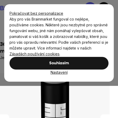
Přejít
Nákupní
na
košík
Pokračovat bez personalizace
obsah
Aby pro vás Brainmarket fungoval co nejlépe,
používáme cookies. Některé jsou nezbytné pro správné
fungování webu, jiné nám pomáhají vylepšovat obsah,
Potraviny
Nápoje
Energetické drinky a nápoje
pamatovat si váš košík a zobrazovat nabídky, které jsou
pro vás opravdu relevantní. Podle vašich preferencí si je
3666 by Jiří Langmajer, Espresso Tonic, 250
můžete upravit. Více informací najdete v našich
ml
Zásadách používání cookies
.
Jemně perlivé nealko s příchutí toniku v plechu
Souhlasím
Neohodnoceno
Průměrné
hodnocení
Nastavení
produktu
je
0,0
z
5
hvězdiček.