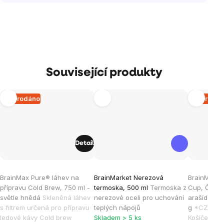
Související produkty
Vyprodáno
Vyprodá
Detail
Průměrné
Průměrné
Průměrné
BrainMax Pure® láhev na
BrainMarket Nerezová
BrainMax P
hodnocení
hodnocení
hodnocen
přípravu Cold Brew, 750 ml -
termoska, 500 ml
Termoska z
Cup, Čoko 
produktu
produktu
produktu
světle hnědá
Skleněná láhev
nerezové oceli pro uchování
arašídovým
je
je
je
s filtrem určená pro přípravu
teplých nápojů
g
*CZ-BIO-0
ledové kávy Cold brew
Skladem > 5 ks
Košíček s 
5,0
4,0
5,0