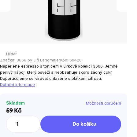
Hlídat
Značka:
3666 by Jiří Langmajer
Kód:
69426
Naperlené espresso s tonicem v Jirkově kolekci 3666. Jemně
perlivý nápoj, který osvěží a neobsahuje skoro žádný cukr.
Doporučujeme servírovat chlazené s plátkem citrusu.
Detailní informace
Skladem
Možnosti doručení
59 Kč
Měrná
cena:
Do košíku