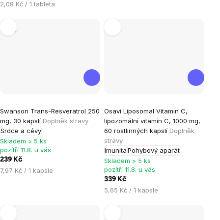
cena:
Měrná
2,08 Kč / 1 tableta
hvězdiček.
cena:
Tip
Průměrné
Průměrné
Swanson Trans-Resveratrol 250
Osavi Liposomal Vitamin C,
hodnocení
hodnocení
mg, 30 kapslí
Doplněk stravy
lipozomální vitamín C, 1000 mg,
produktu
produktu
Srdce a cévy
60 rostlinných kapslí
Doplněk
je
je
stravy
Skladem > 5 ks
pozítří 11.8. u vás
Imunita
Pohybový aparát
5,0
5,0
239 Kč
Skladem > 5 ks
z
z
pozítří 11.8. u vás
Měrná
7,97 Kč / 1 kapsle
5
5
cena:
339 Kč
hvězdiček.
hvězdiček.
Měrná
5,65 Kč / 1 kapsle
cena: