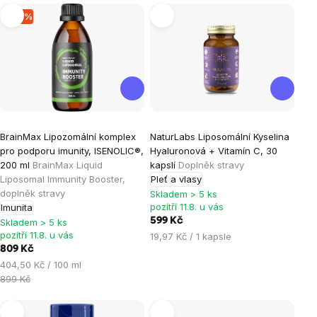
Výpis
–10 %
produktů
Průměrné
Průměrné
BrainMax Lipozomální komplex
NaturLabs Liposomální Kyselina
hodnocení
hodnocení
pro podporu imunity, ISENOLIC®,
Hyaluronová + Vitamín C, 30
produktu
produktu
200 ml
BrainMax Liquid
kapslí
Doplněk stravy
je
je
Liposomal Immunity Booster,
Pleť a vlasy
doplněk stravy
5,0
5,0
Skladem > 5 ks
pozítří 11.8. u vás
Imunita
z
z
599 Kč
Skladem > 5 ks
5
5
pozítří 11.8. u vás
Měrná
19,97 Kč / 1 kapsle
hvězdiček.
hvězdiček.
809 Kč
cena:
Měrná
404,50 Kč / 100 ml
cena:
899 Kč