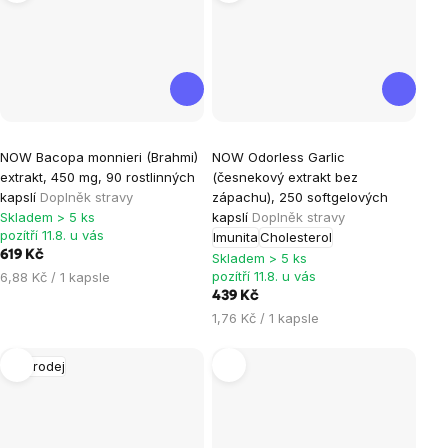
Průměrné
NOW Bacopa monnieri (Brahmi)
NOW Odorless Garlic
hodnocení
extrakt, 450 mg, 90 rostlinných
(česnekový extrakt bez
produktu
kapslí
Doplněk stravy
zápachu), 250 softgelových
je
Skladem > 5 ks
kapslí
Doplněk stravy
pozítří 11.8. u vás
Imunita
Cholesterol
5,0
619 Kč
Skladem > 5 ks
z
Měrná
pozítří 11.8. u vás
6,88 Kč / 1 kapsle
5
cena:
439 Kč
hvězdiček.
Měrná
1,76 Kč / 1 kapsle
cena:
Výprodej