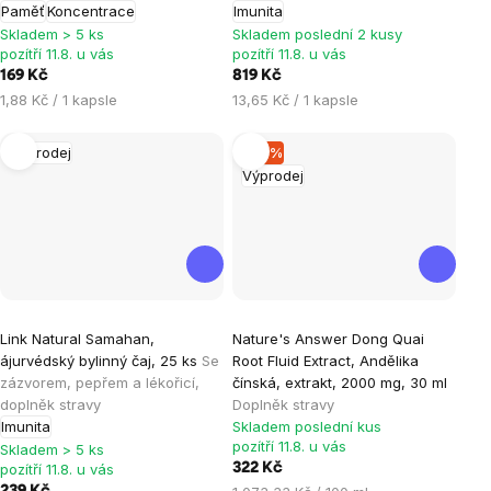
Paměť
Koncentrace
Imunita
5,0
Skladem > 5 ks
Skladem poslední 2 kusy
z
pozítří 11.8. u vás
pozítří 11.8. u vás
5
169 Kč
819 Kč
hvězdiček.
Měrná
Měrná
1,88 Kč / 1 kapsle
13,65 Kč / 1 kapsle
cena:
cena:
Výprodej
–19 %
Výprodej
Link Natural Samahan,
Nature's Answer Dong Quai
ájurvédský bylinný čaj, 25 ks
Se
Root Fluid Extract, Andělika
zázvorem, pepřem a lékořicí,
čínská, extrakt, 2000 mg, 30 ml
doplněk stravy
Doplněk stravy
Imunita
Skladem poslední kus
pozítří 11.8. u vás
Skladem > 5 ks
pozítří 11.8. u vás
322 Kč
Měrná