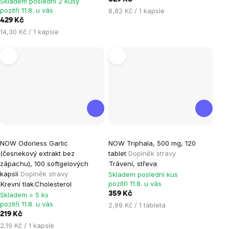
Skladem poslední 2 kusy
pozítří 11.8. u vás
Měrná
8,82 Kč / 1 kapsle
cena:
429 Kč
Měrná
14,30 Kč / 1 kapsle
cena:
Průměrné
NOW Odorless Garlic
NOW Triphala, 500 mg, 120
hodnocení
(česnekový extrakt bez
tablet
Doplněk stravy
produktu
zápachu), 100 softgelových
Trávení, střeva
je
kapslí
Doplněk stravy
Skladem poslední kus
pozítří 11.8. u vás
Krevní tlak
Cholesterol
5,0
359 Kč
Skladem > 5 ks
z
pozítří 11.8. u vás
Měrná
2,99 Kč / 1 tableta
5
219 Kč
cena:
hvězdiček.
Měrná
2,19 Kč / 1 kapsle