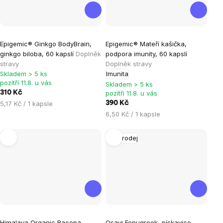
Epigemic® Ginkgo BodyBrain,
Epigemic® Mateří kašička,
ginkgo biloba, 60 kapslí
Doplněk
podpora imunity, 60 kapslí
stravy
Doplněk stravy
Skladem > 5 ks
Imunita
pozítří 11.8. u vás
Skladem > 5 ks
310 Kč
pozítří 11.8. u vás
Měrná
5,17 Kč / 1 kapsle
390 Kč
cena:
Měrná
6,50 Kč / 1 kapsle
cena:
Výprodej
Himalaya Organic Bacopa,
Osavi Fenugreek, pískavice