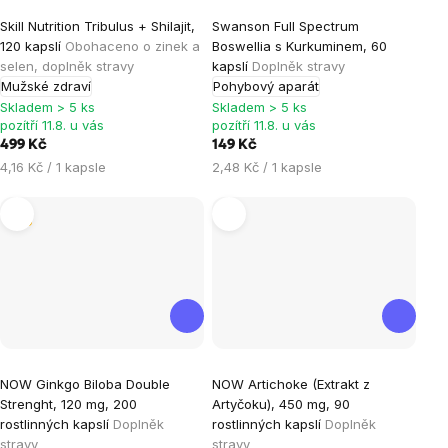
Průměrné
Skill Nutrition Tribulus + Shilajit,
Swanson Full Spectrum
hodnocení
120 kapslí
Obohaceno o zinek a
Boswellia s Kurkuminem, 60
produktu
selen, doplněk stravy
kapslí
Doplněk stravy
je
Mužské zdraví
Pohybový aparát
5,0
Skladem > 5 ks
Skladem > 5 ks
pozítří 11.8. u vás
pozítří 11.8. u vás
z
499 Kč
149 Kč
5
Měrná
Měrná
4,16 Kč / 1 kapsle
2,48 Kč / 1 kapsle
hvězdiček.
cena:
cena:
Tip
Průměrné
NOW Ginkgo Biloba Double
NOW Artichoke (Extrakt z
hodnocení
Strenght, 120 mg, 200
Artyčoku), 450 mg, 90
produktu
rostlinných kapslí
Doplněk
rostlinných kapslí
Doplněk
je
stravy
stravy