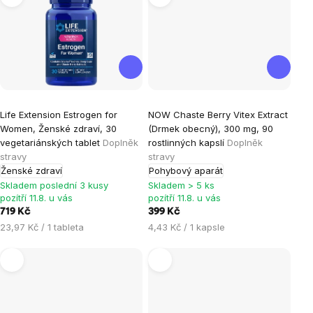
Průměrné
Průměrné
Life Extension Estrogen for
NOW Chaste Berry Vitex Extract
hodnocení
hodnocení
Women, Ženské zdraví, 30
(Drmek obecný), 300 mg, 90
produktu
produktu
vegetariánských tablet
Doplněk
rostlinných kapslí
Doplněk
je
je
stravy
stravy
Ženské zdraví
Pohybový aparát
5,0
3,0
Skladem poslední 3 kusy
Skladem > 5 ks
z
z
pozítří 11.8. u vás
pozítří 11.8. u vás
5
5
719 Kč
399 Kč
hvězdiček.
hvězdiček.
Měrná
Měrná
23,97 Kč / 1 tableta
4,43 Kč / 1 kapsle
cena:
cena: