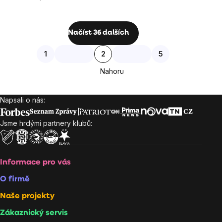
cena:
Ovládací
Načíst 36 dalších
prvky
Stránkování
1
2
5
výpisu
Nahoru
Napsali o nás:
Zápatí
Jsme hrdými partnery klubů:
Informace pro vás
O firmě
Naše projekty
Zákaznický servis