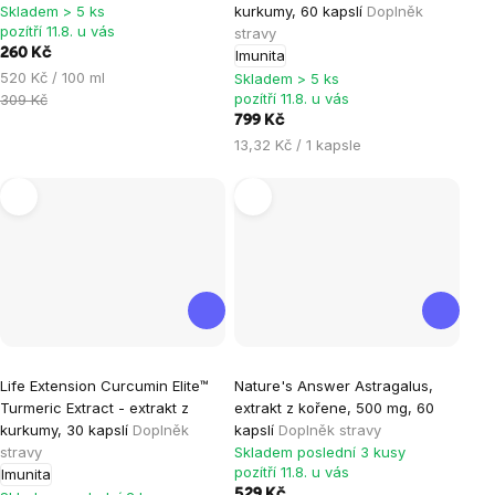
produktu
Skladem > 5 ks
kurkumy, 60 kapslí
Doplněk
je
pozítří 11.8. u vás
stravy
260 Kč
Imunita
5,0
Měrná
520 Kč / 100 ml
Skladem > 5 ks
z
cena:
pozítří 11.8. u vás
309 Kč
5
799 Kč
hvězdiček.
Měrná
13,32 Kč / 1 kapsle
cena:
Life Extension Curcumin EIite™
Nature's Answer Astragalus,
Turmeric Extract - extrakt z
extrakt z kořene, 500 mg, 60
kurkumy, 30 kapslí
Doplněk
kapslí
Doplněk stravy
stravy
Skladem poslední 3 kusy
pozítří 11.8. u vás
Imunita
529 Kč