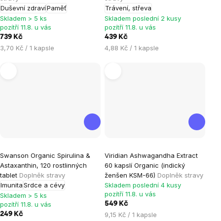
Duševní zdraví
Paměť
Trávení, střeva
5,0
Skladem > 5 ks
Skladem poslední 2 kusy
z
pozítří 11.8. u vás
pozítří 11.8. u vás
5
739 Kč
439 Kč
hvězdiček.
Měrná
Měrná
3,70 Kč / 1 kapsle
4,88 Kč / 1 kapsle
cena:
cena:
Průměrné
Swanson Organic Spirulina &
Viridian Ashwagandha Extract
hodnocení
Astaxanthin, 120 rostlinných
60 kapslí Organic (indický
produktu
tablet
Doplněk stravy
ženšen KSM-66)
Doplněk stravy
je
Imunita
Srdce a cévy
Skladem poslední 4 kusy
pozítří 11.8. u vás
5,0
Skladem > 5 ks
pozítří 11.8. u vás
549 Kč
z
Měrná
249 Kč
9,15 Kč / 1 kapsle
5