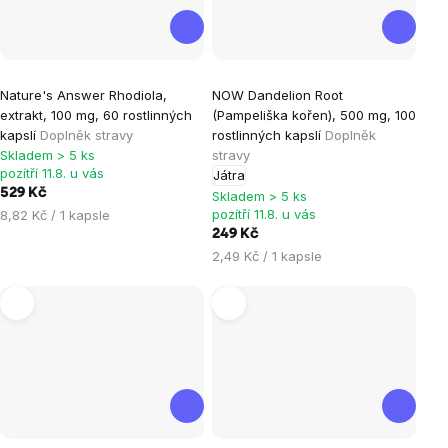
Průměrné
Nature's Answer Rhodiola,
NOW Dandelion Root
hodnocení
extrakt, 100 mg, 60 rostlinných
(Pampeliška kořen), 500 mg, 100
produktu
kapslí
Doplněk stravy
rostlinných kapslí
Doplněk
je
Skladem > 5 ks
stravy
pozítří 11.8. u vás
Játra
5,0
529 Kč
Skladem > 5 ks
z
Měrná
pozítří 11.8. u vás
8,82 Kč / 1 kapsle
5
cena:
249 Kč
hvězdiček.
Měrná
2,49 Kč / 1 kapsle
cena: