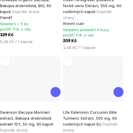
Bakopa drobnolistá, BIO, 60
řecké seno Extract, 550 mg, 60
kapslí
Doplněk stravy
rostlinných kapslí
Doplněk
Paměť
stravy
Krevní cukr
Skladem > 5 ks
pozítří 11.8. u vás
Skladem poslední 4 kusy
pozítří 11.8. u vás
329 Kč
Měrná
209 Kč
5,48 Kč / 1 kapsle
cena:
Měrná
3,48 Kč / 1 kapsle
cena:
Průměrné
Swanson Bacopa Monnieri
Life Extension Curcumin Elite
hodnocení
extract, Bakopa drobnolistá
Turmeric Extract, 500 mg, 60
produktu
extrakt 10:1, 50 mg, 90 kapslí
rostlinných kapslí EU
Doplněk
je
Doplněk stravy
stravy