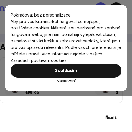
Přejít
Nákupní
na
košík
Pokračovat bez personalizace
obsah
Aby pro vás Brainmarket fungoval co nejlépe,
používáme cookies. Některé jsou nezbytné pro správné
fungování webu, jiné nám pomáhají vylepšovat obsah,
Doplňky stravy a výživa
Antioxidanty
pamatovat si váš košík a zobrazovat nabídky, které jsou
Antioxidanty
, Strana 2
pro vás opravdu relevantní. Podle vašich preferencí si je
můžete upravit. Více informací najdete v našich
Zásadách používání cookies
.
NEJPRODÁVANĚJŠÍ
Souhlasím
High-contrast mode
BrainMax Super Ashwagandha®
BrainMax® Vitam
Nastavení
KSM-66®, 100 rostlinných kapslí
Querceti
Bioflavo
699 Kč
319 Kč
kapslí
Řadit