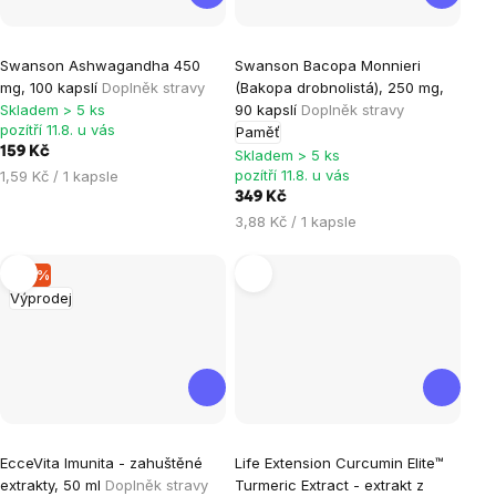
Průměrné
Průměrné
Swanson Ashwagandha 450
Swanson Bacopa Monnieri
hodnocení
hodnocení
mg, 100 kapslí
Doplněk stravy
(Bakopa drobnolistá), 250 mg,
produktu
produktu
Skladem > 5 ks
90 kapslí
Doplněk stravy
je
je
pozítří 11.8. u vás
Paměť
159 Kč
5,0
4,0
Skladem > 5 ks
Měrná
pozítří 11.8. u vás
1,59 Kč / 1 kapsle
z
z
cena:
349 Kč
5
5
Měrná
3,88 Kč / 1 kapsle
hvězdiček.
hvězdiček.
cena:
–15 %
Výprodej
Průměrné
EcceVita Imunita - zahuštěné
Life Extension Curcumin EIite™
hodnocení
extrakty, 50 ml
Doplněk stravy
Turmeric Extract - extrakt z