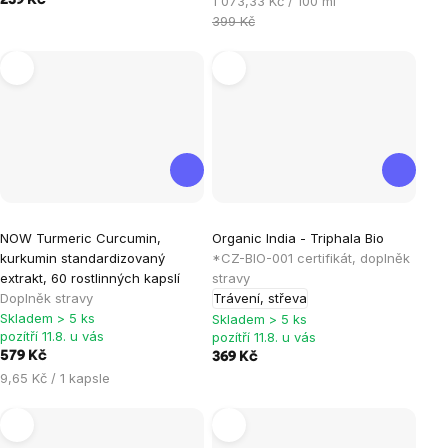
239 Kč
1 073,33 Kč / 100 ml
cena:
399 Kč
Průměrné
NOW Turmeric Curcumin,
Organic India - Triphala Bio
hodnocení
kurkumin standardizovaný
*CZ-BIO-001 certifikát, doplněk
produktu
extrakt, 60 rostlinných kapslí
stravy
je
Doplněk stravy
Trávení, střeva
Skladem > 5 ks
5,0
Skladem > 5 ks
pozítří 11.8. u vás
pozítří 11.8. u vás
z
579 Kč
369 Kč
5
Měrná
9,65 Kč / 1 kapsle
hvězdiček.
cena: