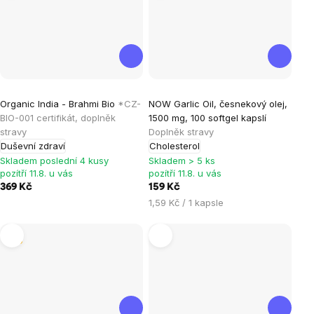
Průměrné
Organic India - Brahmi Bio
*CZ-
NOW Garlic Oil, česnekový olej,
hodnocení
BIO-001 certifikát, doplněk
1500 mg, 100 softgel kapslí
produktu
stravy
Doplněk stravy
je
Duševní zdraví
Cholesterol
5,0
Skladem poslední 4 kusy
Skladem > 5 ks
pozítří 11.8. u vás
pozítří 11.8. u vás
z
369 Kč
159 Kč
5
Měrná
1,59 Kč / 1 kapsle
hvězdiček.
cena:
Tip