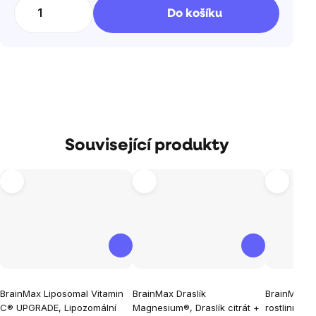
cena:
Do košíku
Související produkty
Průměrné
Průměrné
Průměrné
BrainMax Liposomal Vitamin
BrainMax Draslík
BrainMax T
hodnocení
hodnocení
hodnocen
C® UPGRADE, Lipozomální
Magnesium®, Draslík citrát +
rostlinných