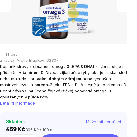
Hlídat
Značka:
Arctic Blue
Kód:
62307
Doplněk stravy s obsahem
omega 3 (EPA & DHA)
z rybího oleje s
přidaným
vitamínem D
. Divoce žijící tučné ryby jako je treska, sleď
nebo makrela jsou
velmi dobrým zdrojem
nenasycených
mastných kyselin
omega-3
jako EPA a DHA stejně jako vitamínu D.
Denní dávka 5 ml (jedna čajová lžička) odpovídá omega-3
obsažených v půlce ryby.
Detailní informace
Skladem
Možnosti doručení
459 Kč
306 Kč / 100 ml
Měrná