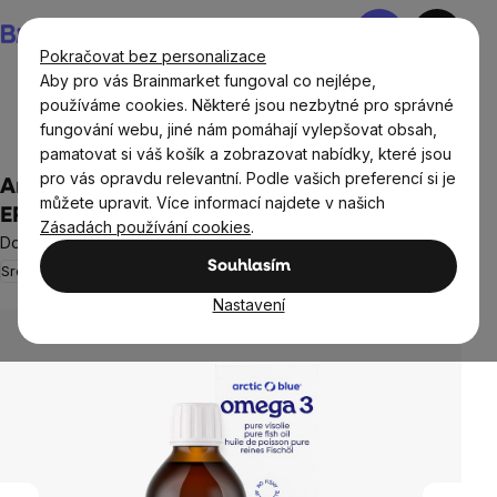
Přejít
Nákupní
na
košík
Pokračovat bez personalizace
obsah
Aby pro vás Brainmarket fungoval co nejlépe,
používáme cookies. Některé jsou nezbytné pro správné
fungování webu, jiné nám pomáhají vylepšovat obsah,
Doplňky stravy a výživa
Tuky
Omega 3
pamatovat si váš košík a zobrazovat nabídky, které jsou
pro vás opravdu relevantní. Podle vašich preferencí si je
Arctic Blue Omega 3, 450 mg DHA, 380 mg
můžete upravit. Více informací najdete v našich
EPA, Vitamin D 400 IU, 150 ml
Zásadách používání cookies
.
Doplněk stravy
Souhlasím
Srdce a cévy
Neohodnoceno
Průměrné
hodnocení
Nastavení
produktu
je
0,0
z
5
hvězdiček.