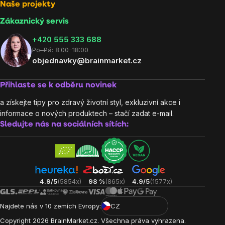
Naše projekty
Zákaznický servis
‭+420 555 333 688
Po–Pá: 8:00–18:00
objednavky@brainmarket.cz
Přihlaste se k odběru novinek
a získejte tipy pro zdravý životní styl, exkluzivní akce i
informace o nových produktech – stačí zadat e-mail.
Sledujte nás na sociálních sítích:
4.9/5
(5854x)
98 %
(865x)
4.9/5
(1577x)
Najdete nás v 10 zemích Evropy:
CZ
Copyright
2026
BrainMarket.cz. Všechna práva vyhrazena.