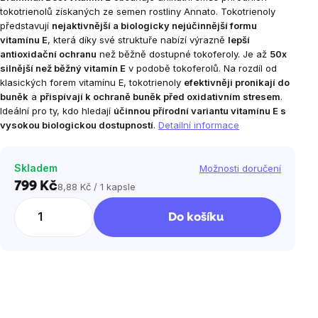
tokotrienolů získaných ze semen rostliny Annato. Tokotrienoly
představují
nejaktivnější a biologicky nejúčinnější formu
vitamínu E
, která díky své struktuře nabízí výrazně
lepší
antioxidační ochranu
než běžně dostupné tokoferoly. Je až
50x
silnější než běžný vitamín E
v podobě tokoferolů. Na rozdíl od
klasických forem vitamínu E, tokotrienoly
efektivněji pronikají do
buněk
a
přispívají k ochraně buněk před oxidativním stresem
.
Ideální pro ty, kdo hledají
účinnou přírodní variantu vitamínu E s
vysokou biologickou dostupností
.
Detailní informace
Skladem
Možnosti doručení
799 Kč
8,88 Kč / 1 kapsle
Měrná
cena:
Do košíku