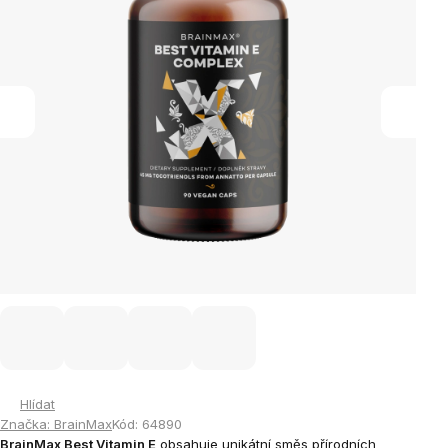
Hlídat
Značka:
BrainMax
Kód:
64890
BrainMax Best Vitamin E
obsahuje unikátní směs přírodních