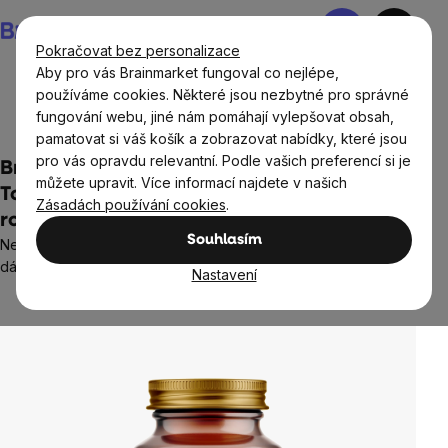
Přejít
Nákupní
na
košík
Pokračovat bez personalizace
obsah
Aby pro vás Brainmarket fungoval co nejlépe,
používáme cookies. Některé jsou nezbytné pro správné
fungování webu, jiné nám pomáhají vylepšovat obsah,
BrainMax®
pamatovat si váš košík a zobrazovat nabídky, které jsou
pro vás opravdu relevantní. Podle vašich preferencí si je
BrainMax Best Vitamin E Complex,
můžete upravit. Více informací najdete v našich
Tokotrienoly v přírodní formě, 90
Zásadách používání cookies
.
rostlinných kapslí
Souhlasím
Nejsilnější forma vitamínu E, 50x silnější než běžný vitamín E, 90
dávek, doplněk stravy
Nastavení
2 hodnocení
Průměrné
hodnocení
produktu
je
5,0
z
5
hvězdiček.