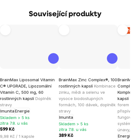
Související produkty
–15 %
Průměrné
Průměrné
Průměrné
BrainMax Liposomal Vitamin
BrainMax Zinc Complex®, 100
BrainMax A
hodnocení
hodnocení
hodnocen
C® UPGRADE, Lipozomální
rostlinných kapslí
Kombinace
Complex®, 
produktu
produktu
produktu
Vitamín C, 500 mg, 60
zinku, mědi a selenu ve
Komplex, 90
je
je
je
rostlinných kapslí
Doplněk
vysoce biodostupných
kapslí
Komp
stravy
formách, 100 dávek, doplněk
forem vitam
5,0
4,9
5,0
Imunita
Energie
stravy
přispívá k 
z
z
z
Imunita
fungování 
Skladem > 5 ks
5
5
5
zítra 7.8. u vás
systému a s
Skladem > 5 ks
hvězdiček.
hvězdiček.
hvězdiček
zítra 7.8. u vás
599 Kč
únavy, dopl
Měrná
389 Kč
Energie
Ple
9,98 Kč / 1 kapsle