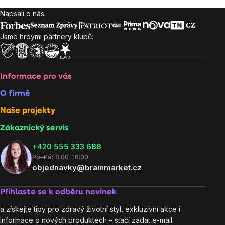
Napsali o nás:
Zápatí
Jsme hrdými partnery klubů:
Informace pro vás
O firmě
Naše projekty
Zákaznický servis
‭+420 555 333 688
Po–Pá: 8:00–18:00
objednavky@brainmarket.cz
Přihlaste se k odběru novinek
a získejte tipy pro zdravý životní styl, exkluzivní akce i
informace o nových produktech – stačí zadat e-mail.