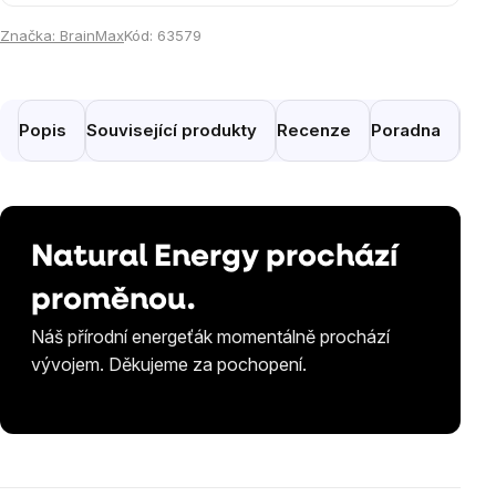
Značka:
BrainMax
Kód:
63579
Popis
Související produkty
Recenze
Poradna
Pod
Natural Energy prochází
proměnou.
Náš přírodní energeťák momentálně prochází
vývojem. Děkujeme za pochopení.