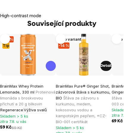
High-contrast mode
Související produkty
-14 %
Více variant
Více vari
Tip
-14 %
Detail
BrainMax Whey Protein
BrainMax Pure® Ginger Shot,
BrainMax P
Lemonade, 330 ml
Proteinová
zázvorová štáva s kurkumou,
Ginger Sho
limonáda s broskvovou
BIO
Šťáva ze zázvoru s
šťáva s ku
příchutí a 20 g bílkovin
kurkumou, medem,
003 certifik
Regenerace
Výživa svalů
kokosovou vodou a
Skladem > 
zítra 7.8. u
kampotským pepřem, *CZ-
Skladem > 5 ks
zítra 7.8. u vás
69 Kč
BIO-001 certifikát
59 Kč
69 Kč
Skladem > 5 ks
zítra 7.8. u vás