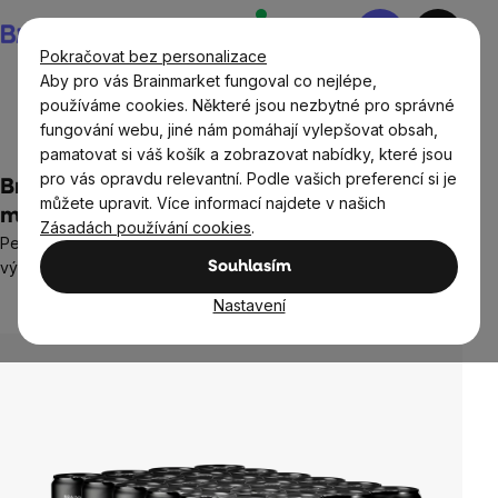
Přejít
Nákupní
na
košík
Pokračovat bez personalizace
obsah
Aby pro vás Brainmarket fungoval co nejlépe,
používáme cookies. Některé jsou nezbytné pro správné
fungování webu, jiné nám pomáhají vylepšovat obsah,
Potraviny
Nápoje
Energetické drinky a nápoje
pamatovat si váš košík a zobrazovat nabídky, které jsou
pro vás opravdu relevantní. Podle vašich preferencí si je
BrainMax Natural Energy, Broskev a
můžete upravit. Více informací najdete v našich
marakuja, 24x250 ml
Zásadách používání cookies
.
Perlivý energetický nápoj, podpora mentálního i fyzického
výkonu, doplněk stravy
Souhlasím
Neohodnoceno
Nastavení
Průměrné
hodnocení
produktu
je
0,0
z
5
hvězdiček.