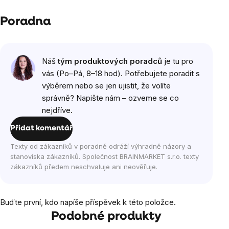
Poradna
Náš
tým produktových poradců
je tu pro
vás (Po–Pá, 8–18 hod). Potřebujete poradit s
výběrem nebo se jen ujistit, že volíte
správně? Napište nám – ozveme se co
nejdříve.
Přidat komentář
Texty od zákazníků v poradně odráží výhradně názory a
stanoviska zákazníků. Společnost BRAINMARKET s.r.o. texty
zákazníků předem neschvaluje ani neověřuje.
Buďte první, kdo napíše příspěvek k této položce.
Podobné produkty