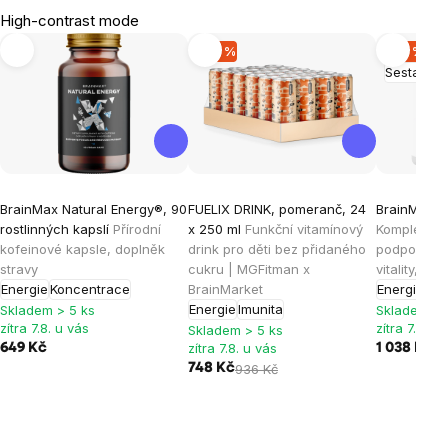
High-contrast mode
-20 %
-20 %
Sestaveno
BrainMax Natural Energy®, 90
FUELIX DRINK, pomeranč, 24
BrainMax E
rostlinných kapslí
Přírodní
x 250 ml
Funkční vitamínový
Komplexní b
kofeinové kapsle, doplněk
drink pro děti bez přidaného
podporu př
stravy
cukru | MGFitman x
vitality, do
Energie
Koncentrace
BrainMarket
Energie
Energie
Imunita
Skladem > 5 ks
Skladem > 
zítra 7.8. u vás
zítra 7.8. u
Skladem > 5 ks
zítra 7.8. u vás
649 Kč
1 038 Kč
1 
748 Kč
936 Kč