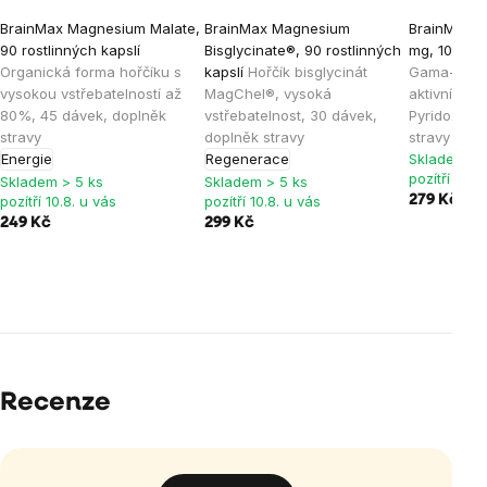
BrainMax Magnesium Malate,
BrainMax Magnesium
BrainMax G
90 rostlinných kapslí
Bisglycinate®, 90 rostlinných
mg, 100 ros
Organická forma hořčíku s
kapslí
Hořčík bisglycinát
Gama-amin
vysokou vstřebatelností až
MagChel®, vysoká
aktivní for
80%, 45 dávek, doplněk
vstřebatelnost, 30 dávek,
Pyridoxal-5
stravy
doplněk stravy
stravy
Energie
Regenerace
Skladem > 
pozítří 10.8
Skladem > 5 ks
Skladem > 5 ks
pozítří 10.8. u vás
pozítří 10.8. u vás
279 Kč
329
249 Kč
299 Kč
Recenze