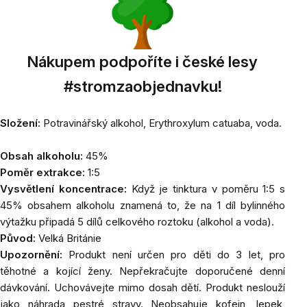
Nákupem podpoříte i české lesy
#stromzaobjednavku!
Složení:
Potravinářský alkohol,
Erythroxylum catuaba
, voda.
Obsah alkoholu:
45%
Poměr extrakce:
1:5
Vysvětlení koncentrace:
Když je tinktura v poměru 1:5 s
45% obsahem alkoholu znamená to, že na 1 díl bylinného
výtažku připadá 5 dílů celkového roztoku (alkohol a voda).
Původ:
Velká Británie
Upozornění:
Produkt není určen pro děti do 3 let, pro
těhotné a kojící ženy. Nepřekračujte doporučené denní
dávkování. Uchovávejte mimo dosah dětí. Produkt neslouží
jako náhrada pestré stravy. Neobsahuje kofein, lepek,