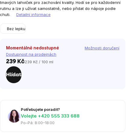
tmavých lahviček pro zachování kvality. Hodí se pro každodenní
rutinu a lze ji užívat samostatně, nebo přidat do nápoje podle
chuti.
Detailní informace
Bez lepku
Momentálně nedostupné
Možnosti doručení
Dostupnost na prodejnách
239 Kč
239 Kč / 100 ml
Měrná
cena:
Hlídat
Potřebujete poradit?
Volejte ‭+420 555 333 688
Po–Pá: 8:00–18:00