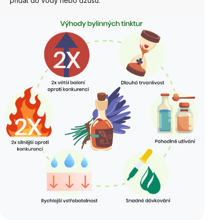
přidat do vody nebo džusu.