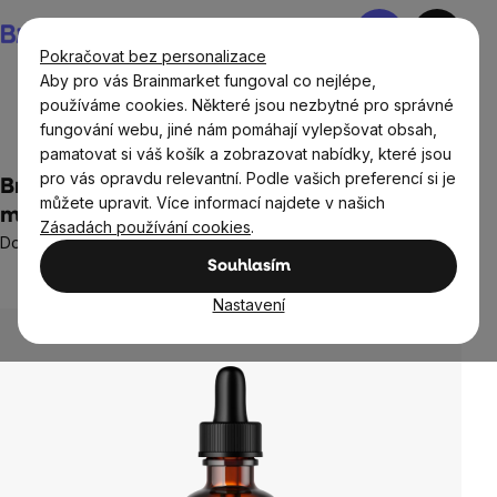
Přejít
Nákupní
na
košík
Pokračovat bez personalizace
obsah
Aby pro vás Brainmarket fungoval co nejlépe,
používáme cookies. Některé jsou nezbytné pro správné
fungování webu, jiné nám pomáhají vylepšovat obsah,
Doplňky stravy a výživa
Tinktury BrainMax
pamatovat si váš košík a zobrazovat nabídky, které jsou
pro vás opravdu relevantní. Podle vašich preferencí si je
BrainMax Pure® Catuaba tinktura 1:5, 100
můžete upravit. Více informací najdete v našich
ml
Zásadách používání cookies
.
Doplněk stravy
Souhlasím
Neohodnoceno
Průměrné
hodnocení
Nastavení
produktu
je
0,0
z
5
hvězdiček.