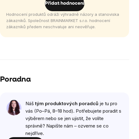
Přidat hodnocení
Hodnocení produktů odráží výhradně názory a stanoviska
zákazníků. Společnost BRAINMARKET s.r.o. hodnocení
zákazníků předem neschvaluje ani neověřuje.
Poradna
Náš
tým produktových poradců
je tu pro
vás (Po–Pá, 8–18 hod). Potřebujete poradit s
výběrem nebo se jen ujistit, že volíte
správně? Napište nám – ozveme se co
nejdříve.