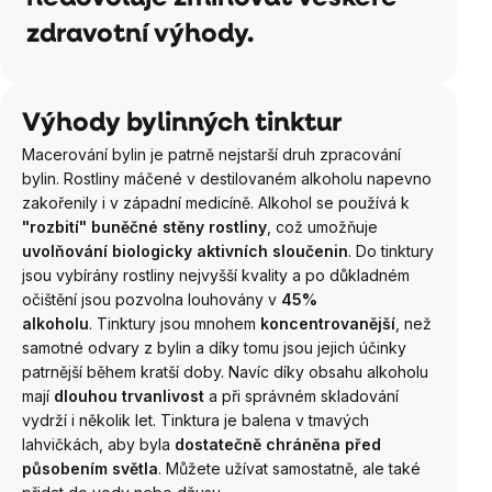
zdravotní výhody.
Výhody bylinných tinktur
Macerování bylin je patrně nejstarší druh zpracování
bylin. Rostliny máčené v destilovaném alkoholu napevno
zakořenily i v západní medicíně. Alkohol se používá k
"rozbití" buněčné stěny rostliny
, což umožňuje
uvolňování biologicky aktivních sloučenin
.
Do tinktury
jsou vybírány rostliny nejvyšší kvality a po důkladném
očištění jsou pozvolna louhovány v
4
5%
alkoholu
.
Tinktury jsou mnohem
koncentrovanější
, než
samotné odvary z bylin a díky tomu jsou jejich účinky
patrnější během kratší doby. Navíc díky obsahu alkoholu
mají
dlouhou trvanlivost
a při správném skladování
vydrží i několik let.
Tinktura je balena v tmavých
lahvičkách, aby byla
dostatečně chráněna před
působením světla
. Můžete užívat samostatně, ale také