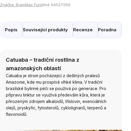
Značka:
BrainMax Pure
Kód:
6452/1356
Popis
Související produkty
Recenze
Poradna
Pod
Catuaba – tradiční rostlina z
amazonských oblastí
Catuaba je strom pocházející z deštných pralesů
Amazonie, kde mu prospívá vlhké klima. V tradiční
brazilské bylinné péči se používá po generace. Pro
přípravu tinktur se využívá především kůra, která je
přirozeným zdrojem alkaloidů, tříslovin, esenciálních
olejů, pryskyřic, fytosterolů, cyklolignanů, terpenů a
flavonoidů.