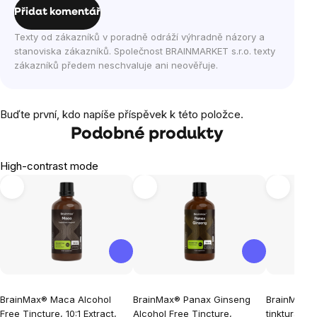
Přidat komentář
Texty od zákazníků v poradně odráží výhradně názory a
stanoviska zákazníků. Společnost BRAINMARKET s.r.o. texty
zákazníků předem neschvaluje ani neověřuje.
Buďte první, kdo napíše příspěvek k této položce.
Podobné produkty
High-contrast mode
BrainMax® Maca Alcohol
BrainMax® Panax Ginseng
BrainMax P
Free Tincture, 10:1 Extract,
Alcohol Free Tincture,
tinktura 1:5