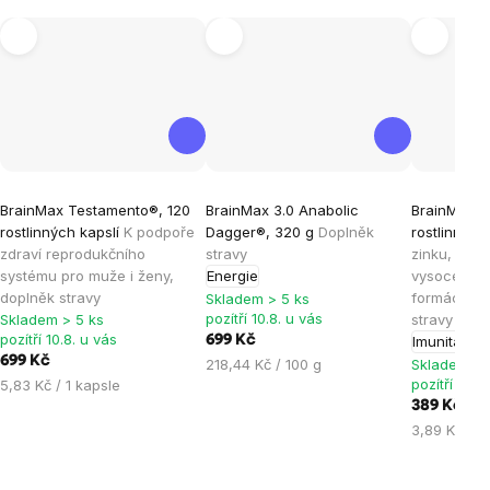
Průměrné
Průměrné
Průměrné
BrainMax Testamento®, 120
BrainMax 3.0 Anabolic
BrainMax Z
hodnocení
hodnocení
hodnocen
rostlinných kapslí
K podpoře
Dagger®, 320 g
Doplněk
rostlinných
produktu
produktu
produktu
zdraví reprodukčního
stravy
zinku, mědi
je
je
je
systému pro muže i ženy,
Energie
vysoce bio
doplněk stravy
formách, 1
4,8
4,7
4,9
Skladem > 5 ks
pozítří 10.8. u vás
Skladem > 5 ks
stravy
z
z
z
pozítří 10.8. u vás
699 Kč
Imunita
5
5
5
699 Kč
Měrná
218,44 Kč / 100 g
Skladem > 
hvězdiček.
hvězdiček.
hvězdiček
Měrná
pozítří 10.8
5,83 Kč / 1 kapsle
cena:
cena:
389 Kč
Měrná
3,89 Kč / 1
cena: