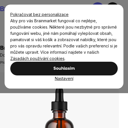
Přejít
Nákupní
na
košík
Pokračovat bez personalizace
obsah
Aby pro vás Brainmarket fungoval co nejlépe,
používáme cookies. Některé jsou nezbytné pro správné
fungování webu, jiné nám pomáhají vylepšovat obsah,
Potraviny
Superpotraviny
Maca
pamatovat si váš košík a zobrazovat nabídky, které jsou
pro vás opravdu relevantní. Podle vašich preferencí si je
BrainMax Pure® Maca, tinktura 1:5, 100 ml
můžete upravit. Více informací najdete v našich
Doplněk stravy
Zásadách používání cookies
.
Plodnost
Neohodnoceno
Průměrné
Souhlasím
hodnocení
produktu
Nastavení
je
0,0
z
5
hvězdiček.