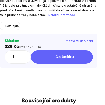
posvátnou rostlinu a užívali ji jako pokrm i lék.
Tinktura v
poměru
1:5
je balená v tmavých lahvičkách, čímž je
dostatečně chráněna
před působením světla
. Tinkturu můžete užívat samostatně, ale
také přidat do vody nebo džusu.
Detailní informace
Bez lepku
Skladem
Možnosti doručení
329 Kč
329 Kč / 100 ml
Měrná
cena:
Do košíku
Související produkty