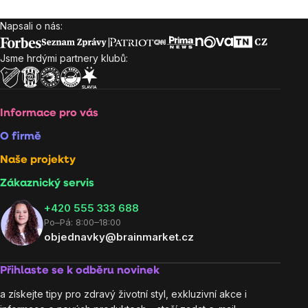
Napsali o nás:
Zápatí
Jsme hrdými partnery klubů:
Informace pro vás
O firmě
Naše projekty
Zákaznický servis
‭+420 555 333 688
Po–Pá: 8:00–18:00
objednavky@brainmarket.cz
Přihlaste se k odběru novinek
a získejte tipy pro zdravý životní styl, exkluzivní akce i