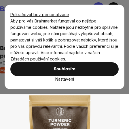
Přejít
Nákupní
na
košík
Pokračovat bez personalizace
obsah
Aby pro vás Brainmarket fungoval co nejlépe,
používáme cookies. Některé jsou nezbytné pro správné
fungování webu, jiné nám pomáhají vylepšovat obsah,
Potraviny
Dochucovadla a koření
pamatovat si váš košík a zobrazovat nabídky, které jsou
pro vás opravdu relevantní. Podle vašich preferencí si je
BrainMax Pure® Turmeric Powder, Kurkuma,
můžete upravit. Více informací najdete v našich
prášek, BIO, 500 g
Zásadách používání cookies
.
*CZ-BIO-001 certifikát
Souhlasím
Množstevní sleva
6 hodnocení
Průměrné
hodnocení
Nastavení
produktu
je
5,0
z
5
hvězdiček.