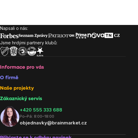
Napsali o nás:
Zápatí
Jsme hrdými partnery klubů:
Informace pro vás
O firmě
Naše projekty
Zákaznický servis
‭+420 555 333 688
Po–Pá: 8:00–18:00
objednavky@brainmarket.cz