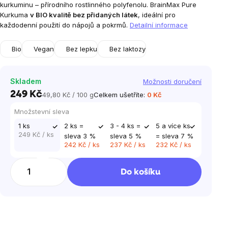
kurkuminu – přírodního rostlinného polyfenolu. BrainMax Pure
Kurkuma
v BIO kvalitě bez přidaných látek
, ideální pro
každodenní použití do nápojů a pokrmů.
Detailní informace
Bio
Vegan
Bez lepku
Bez laktozy
Skladem
Možnosti doručení
249 Kč
49,80 Kč / 100 g
Celkem ušetříte:
0 Kč
Měrná
cena:
Množstevní sleva
1 ks
2 ks =
3 - 4 ks =
5 a více ks
249 Kč
/ ks
sleva 3 %
sleva 5 %
= sleva 7 %
242 Kč
/ ks
237 Kč
/ ks
232 Kč
/ ks
Do košíku