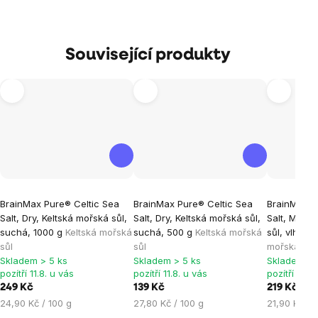
Související produkty
Průměrné
Průměrné
Průměrné
BrainMax Pure® Celtic Sea
BrainMax Pure® Celtic Sea
BrainMax P
hodnocení
hodnocení
hodnocen
Salt, Dry, Keltská mořská sůl,
Salt, Dry, Keltská mořská sůl,
Salt, Moist
produktu
produktu
produktu
suchá, 1000 g
Keltská mořská
suchá, 500 g
Keltská mořská
sůl, vlhká,
je
je
je
sůl
sůl
mořská sůl
Skladem > 5 ks
Skladem > 5 ks
Skladem > 
5,0
5,0
5,0
pozítří 11.8. u vás
pozítří 11.8. u vás
pozítří 11.8.
z
z
z
249 Kč
139 Kč
219 Kč
5
5
5
Měrná
Měrná
Měrná
24,90 Kč / 100 g
27,80 Kč / 100 g
21,90 Kč / 
hvězdiček.
hvězdiček.
hvězdiček
cena:
cena:
cena: