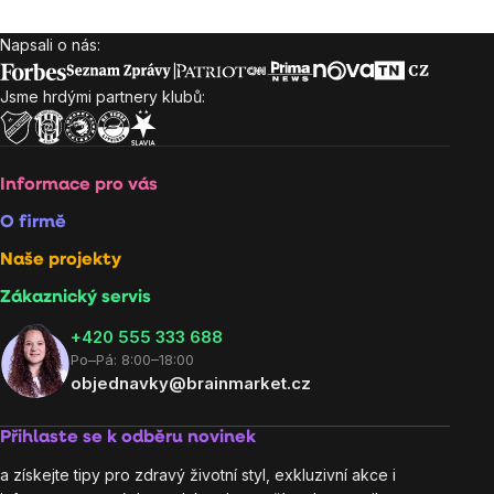
Napsali o nás:
Zápatí
Jsme hrdými partnery klubů:
Informace pro vás
O firmě
Naše projekty
Zákaznický servis
‭+420 555 333 688
Po–Pá: 8:00–18:00
objednavky@brainmarket.cz
Přihlaste se k odběru novinek
a získejte tipy pro zdravý životní styl, exkluzivní akce i