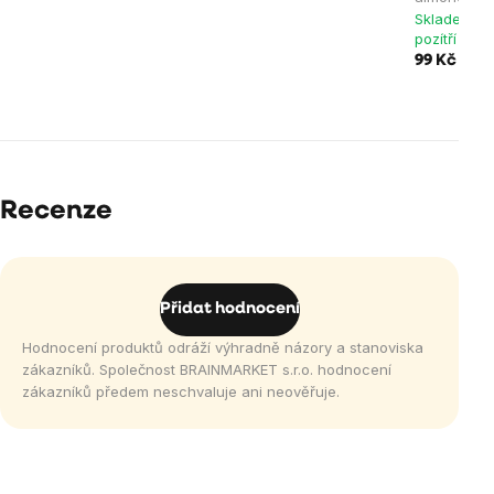
Skladem > 
pozítří 10.8
99 Kč
Recenze
Přidat hodnocení
Hodnocení produktů odráží výhradně názory a stanoviska
zákazníků. Společnost BRAINMARKET s.r.o. hodnocení
zákazníků předem neschvaluje ani neověřuje.