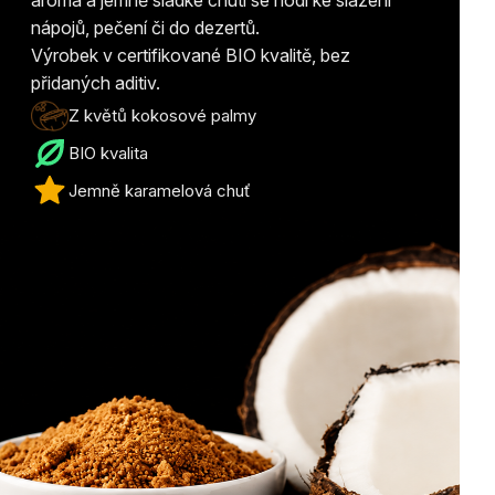
aroma a jemně sladké chuti se hodí ke slazení
nápojů, pečení či do dezertů.
Výrobek v certifikované BIO kvalitě, bez
přidaných aditiv.
Z květů kokosové palmy
BIO kvalita
Jemně karamelová chuť