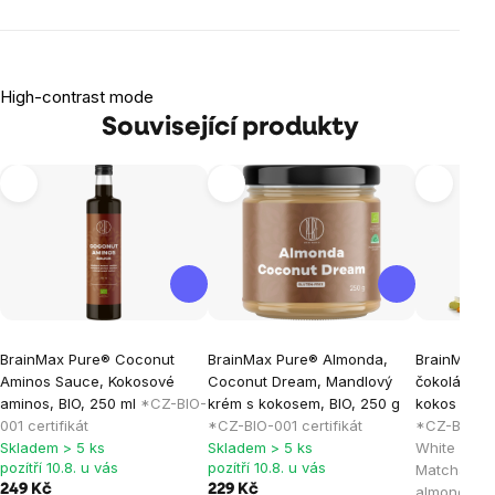
High-contrast mode
Související produkty
BrainMax Pure® Coconut
BrainMax Pure® Almonda,
BrainMax 
Aminos Sauce, Kokosové
Coconut Dream, Mandlový
čokoláda bí
aminos, BIO, 250 ml
*CZ-BIO-
krém s kokosem, BIO, 250 g
kokos a man
001 certifikát
*CZ-BIO-001 certifikát
*CZ-BIO-001
Skladem > 5 ks
Skladem > 5 ks
White Choc
pozítří 10.8. u vás
pozítří 10.8. u vás
Matcha, co
249 Kč
229 Kč
almonds