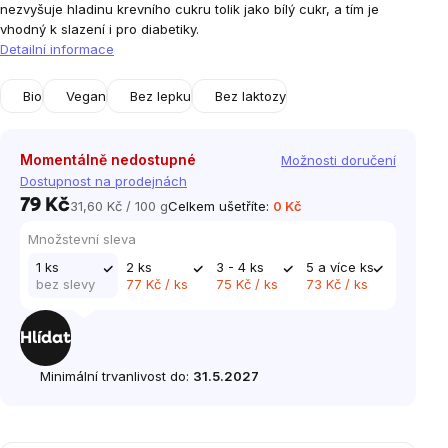
nezvyšuje hladinu krevního cukru tolik jako bílý cukr, a tím je
vhodný k slazení i pro diabetiky.
Detailní informace
Bio
Vegan
Bez lepku
Bez laktozy
Momentálně nedostupné
Možnosti doručení
Dostupnost na prodejnách
79 Kč
31,60 Kč / 100 g
Celkem ušetříte:
0 Kč
Měrná
cena:
Množstevní sleva
1 ks
2 ks
3 - 4 ks
5 a více ks
bez slevy
77 Kč
/ ks
75 Kč
/ ks
73 Kč
/ ks
Hlídat
Minimální trvanlivost do:
31.5.2027