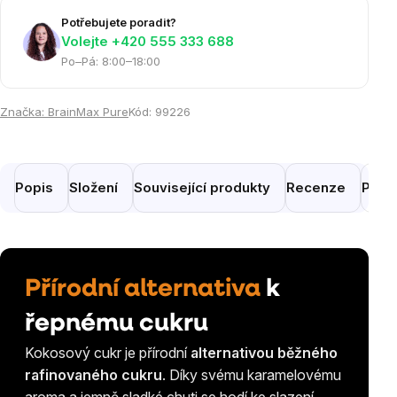
Potřebujete poradit?
Volejte ‭+420 555 333 688
Po–Pá: 8:00–18:00
Značka:
BrainMax Pure
Kód:
99226
Popis
Složení
Související produkty
Recenze
Pora
Přírodní alternativa
k
řepnému cukru
Kokosový cukr je přírodní
alternativou běžného
rafinovaného cukru
. Díky svému karamelovému