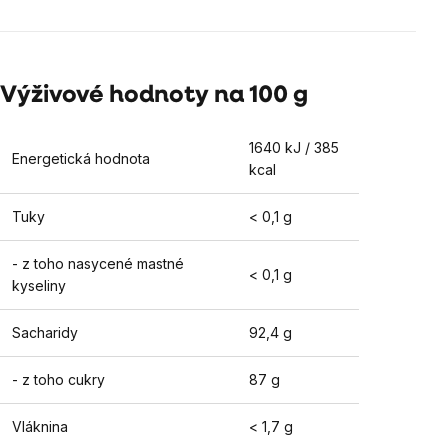
Výživové hodnoty na 100 g
1640 kJ / 385
Energetická hodnota
kcal
Tuky
< 0,1 g
- z toho nasycené mastné
< 0,1 g
kyseliny
Sacharidy
92,4 g
- z toho cukry
87 g
Vláknina
< 1,7 g