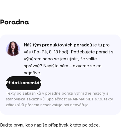
Poradna
Náš
tým produktových poradců
je tu pro
vás (Po–Pá, 8–18 hod). Potřebujete poradit s
výběrem nebo se jen ujistit, že volíte
správně? Napište nám – ozveme se co
nejdříve.
Přidat komentář
Texty od zákazníků v poradně odráží výhradně názory a
stanoviska zákazníků. Společnost BRAINMARKET s.r.o. texty
zákazníků předem neschvaluje ani neověřuje.
Buďte první, kdo napíše příspěvek k této položce.