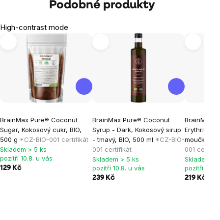
Podobné produkty
High-contrast mode
BrainMax Pure® Coconut
BrainMax Pure® Coconut
BrainMax P
Sugar, Kokosový cukr, BIO,
Syrup - Dark, Kokosový sirup
Erythritol, E
500 g
*CZ-BIO-001 certifikát
- tmavý, BIO, 500 ml
*CZ-BIO-
moučka, BI
Skladem > 5 ks
001 certifikát
001 certifik
pozítří 10.8. u vás
Skladem > 5 ks
Skladem > 
pozítří 10.8. u vás
pozítří 10.8
129 Kč
239 Kč
219 Kč