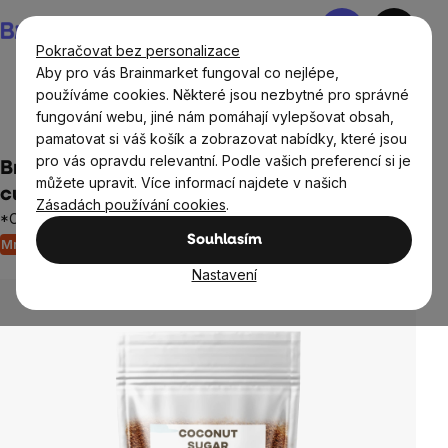
Přejít
Nákupní
na
košík
Pokračovat bez personalizace
obsah
Aby pro vás Brainmarket fungoval co nejlépe,
používáme cookies. Některé jsou nezbytné pro správné
fungování webu, jiné nám pomáhají vylepšovat obsah,
BrainMax®
Potraviny
Přírodní sladidla
pamatovat si váš košík a zobrazovat nabídky, které jsou
pro vás opravdu relevantní. Podle vašich preferencí si je
BrainMax Pure® Coconut Sugar, Kokosový
můžete upravit. Více informací najdete v našich
cukr BIO, 250 g
Zásadách používání cookies
.
*CZ-BIO-001 certifikát
Souhlasím
Množstevní sleva
Neohodnoceno
Průměrné
hodnocení
Nastavení
produktu
je
0,0
z
5
hvězdiček.