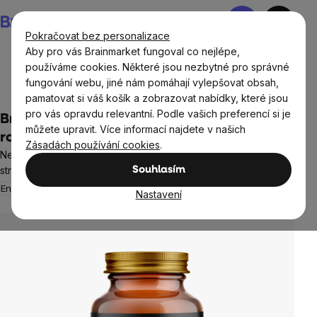
Přejít
Nákupní
na
košík
Pokračovat bez personalizace
obsah
Aby pro vás Brainmarket fungoval co nejlépe,
používáme cookies. Některé jsou nezbytné pro správné
fungování webu, jiné nám pomáhají vylepšovat obsah,
Cíle
Mužské zdraví
pamatovat si váš košík a zobrazovat nabídky, které jsou
pro vás opravdu relevantní. Podle vašich preferencí si je
BrainMax Tribulus Terrestris Strong, 60
můžete upravit. Více informací najdete v našich
rostlinných kapslí
Zásadách používání cookies
.
Nejvyšší obsah saponinů a protodioscinů na trhu, doplněk
stravy
Souhlasím
Energie
6 hodnocení
Nastavení
Průměrné
hodnocení
produktu
je
5,0
z
5
hvězdiček.