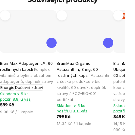
Související produkty
–15 %
Průměrné
Průměrné
Průměrné
BrainMax Adaptogenic®, 60
BrainMax Organic
BrainMax K
hodnocení
hodnocení
hodnocen
rostlinných kapslí
Komplex
Astaxanthin, 8 mg, 60
Ubiquinol,
produktu
produktu
produktu
vitaminů a bylin s obsahem
rostlinných kapslí
Astaxantin
60 softgel 
je
je
je
adaptogenů, doplněk stravy
z české produkce v bio
patentovan
Energie
Duševní zdraví
kvalitě, 60 dávek, doplněk
koenzymu Q
4,9
5,0
4,9
stravy / *CZ-BIO-001
vstřebateln
Skladem > 5 ks
z
z
z
pozítří 8.8. u vás
certifikát
stravy
5
5
5
599 Kč
Skladem > 5 ks
Skladem > 
hvězdiček.
hvězdiček.
hvězdiček
pozítří 8.8. u vás
pozítří 8.8.
Měrná
9,98 Kč / 1 kapsle
799 Kč
849 Kč
cena:
Měrná
Měrná
13,32 Kč / 1 kapsle
14,15 Kč / 1
cena:
cena:
999 Kč