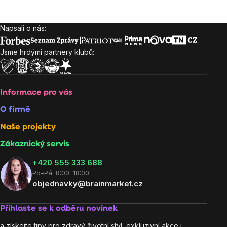
Napsali o nás:
Zápatí
Jsme hrdými partnery klubů:
Informace pro vás
O firmě
Naše projekty
Zákaznický servis
‭+420 555 333 688
Po–Pá: 8:00–18:00
objednavky@brainmarket.cz
Přihlaste se k odběru novinek
a získejte tipy pro zdravý životní styl, exkluzivní akce i