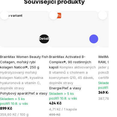
Související produkty
Více variant
–15 %
Detail
Průměrné
Průměrné
Průměrné
BrainMax Women Beauty Fish
BrainMax Activated B-
WellMax® Ar
hodnocení
hodnocení
hodnocen
Collagen, mořský rybí
Complex®, 90 rostlinných
RAW, 90 m
produktu
produktu
produktu
kolagen Naticol®, 250 g
kapslí
Komplex aktivovaných
jader pro h
je
je
je
Hydrolyzovaný mořský
B vitamínů s cholinem a
pokožky / 
kolagen Naticol®, kyselina
koenzymem Q10, 45 dávek,
certifikát
4,9
5,0
5,0
hyaluronová a vitamín C,
doplněk stravy
Skladem > 
z
z
z
pozítří 10.8
doplněk stravy
Energie
Pleť a vlasy
5
5
5
349 Kč
Pohybový aparát
Pleť a vlasy
Skladem > 5 ks
hvězdiček.
hvězdiček.
hvězdiček
pozítří 10.8. u vás
Měrná
387,78 Kč /
Skladem > 5 ks
pozítří 10.8. u vás
cena:
424 Kč
899 Kč
Měrná
4,71 Kč / 1 kapsle
Měrná
cena:
359,60 Kč / 100 g
499 Kč