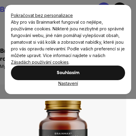
Přejít
Nákupní
na
košík
Pokračovat bez personalizace
obsah
Aby pro vás Brainmarket fungoval co nejlépe,
používáme cookies. Některé jsou nezbytné pro správné
fungování webu, jiné nám pomáhají vylepšovat obsah,
Ženy
Doplňky stravy pro ženy
pamatovat si váš košík a zobrazovat nabídky, které jsou
pro vás opravdu relevantní. Podle vašich preferencí si je
BrainMax Myo-Inositol, 500 mg, 100
můžete upravit. Více informací najdete v našich
rostlinných kapslí
Zásadách používání cookies
.
Myo-inositol pro ženskou rovnováhu, doplněk stravy
Souhlasím
2 hodnocení
Průměrné
hodnocení
Nastavení
produktu
je
5,0
z
5
hvězdiček.