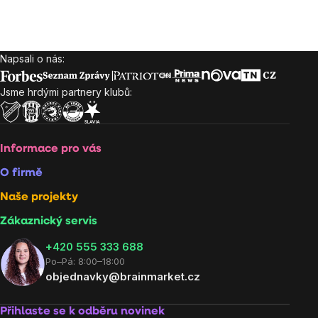
cena:
Napsali o nás:
Zápatí
Jsme hrdými partnery klubů:
Informace pro vás
O firmě
Naše projekty
Zákaznický servis
‭+420 555 333 688
Po–Pá: 8:00–18:00
objednavky@brainmarket.cz
Přihlaste se k odběru novinek