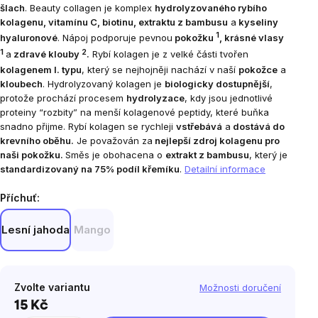
šlach
. Beauty collagen je komplex
hydrolyzovaného rybího
kolagenu, vitamínu C, biotinu, extraktu z bambusu
a
kyseliny
1
hyaluronové
.
Nápoj podporuje pevnou
pokožku
, krásné vlasy
1
2
a
zdravé klouby
.
Rybí kolagen je z velké části tvořen
kolagenem I. typu
, který se nejhojněji nachází v naší
pokožce
a
kloubech
. Hydrolyzovaný kolagen je
biologicky dostupnější
,
protože prochází procesem
hydrolyzace
, kdy jsou jednotlivé
proteiny “rozbity” na menší kolagenové peptidy, které buňka
snadno přijme.
Rybí kolagen se rychleji
vstřebává
a
dostává do
krevního oběhu.
Je považován za
nejlepší zdroj kolagenu pro
naši pokožku.
Směs je obohacena o
extrakt z bambusu
, který je
standardizovaný na 75% podíl křemíku
.
Detailní informace
Příchuť:
Lesní jahoda
Mango
Zvolte variantu
Možnosti doručení
15 Kč
Měrná