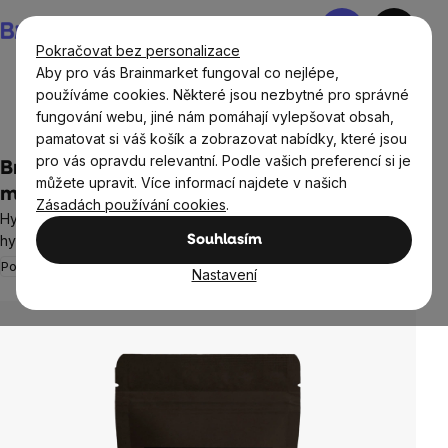
Přejít
Nákupní
na
košík
Pokračovat bez personalizace
obsah
Aby pro vás Brainmarket fungoval co nejlépe,
používáme cookies. Některé jsou nezbytné pro správné
fungování webu, jiné nám pomáhají vylepšovat obsah,
BrainMax®
Vzorky
pamatovat si váš košík a zobrazovat nabídky, které jsou
pro vás opravdu relevantní. Podle vašich preferencí si je
BrainMax Women Beauty Fish Collagen,
můžete upravit. Více informací najdete v našich
mořský rybí kolagen Naticol®, 10 g, VZOREK
Zásadách používání cookies
.
Hydrolyzovaný mořský kolagen Naticol®, kyselina
hyaluronová a vitamín C, doplněk stravy
Souhlasím
Pohybový aparát
Pleť a vlasy
Neohodnoceno
Nastavení
Průměrné
hodnocení
produktu
je
0,0
z
5
hvězdiček.