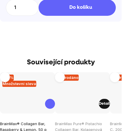
cena:
Do košíku
Související produkty
–14 %
Vyprodáno
Vyprodá
Množstevní sleva
Detail
Průměrné
Průměrné
Průměrné
BrainMax® Collagen Bar,
BrainMax Pure® Pistachio
BrainMax L
hodnocení
hodnocení
hodnocen
Raspberry & Lemon, 50 g
Collagen Bar, Kolagenová
C, 200 ml
B