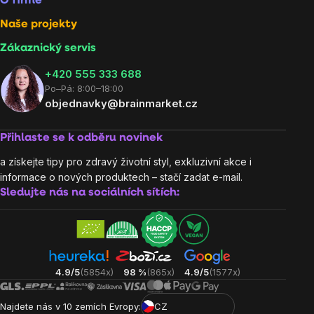
O firmě
Naše projekty
Zákaznický servis
‭+420 555 333 688
Po–Pá: 8:00–18:00
objednavky@brainmarket.cz
Přihlaste se k odběru novinek
a získejte tipy pro zdravý životní styl, exkluzivní akce i
informace o nových produktech – stačí zadat e-mail.
Sledujte nás na sociálních sítích:
4.9/5
(5854x)
98 %
(865x)
4.9/5
(1577x)
Najdete nás v 10 zemích Evropy:
CZ