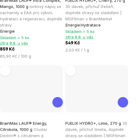
BrainMax LAUF® Intra Complex,
FUELIX HYDRO+, Cherry, 270 g
hodnocení
Mango, 1000 g
Iontový nápoj se
30 dávek, příchuť třešeň,
produktu
sacharidy a EAA pro výkon,
doplněk stravy se sladidlem |
je
hydrataci a regeneraci, doplněk
MGFitman x BrainMarket
stravy
Energie
Hydratace
4,9
Energie
Skladem > 5 ks
z
zítra 8.8. u vás
Skladem > 5 ks
5
zítra 8.8. u vás
549 Kč
hvězdiček.
859 Kč
Měrná
2,03 Kč / 1 g
Měrná
cena:
85,90 Kč / 100 g
cena:
Průměrné
Průměrné
BrainMax LAUF® Energy,
FUELIX HYDRO+, Lime, 270 g
30
hodnocení
hodnocení
Citrokola, 1000 g
Cluster
dávek, příchuť limeta, doplněk
produktu
produktu
Dextrin® s citrulinem a
stravy se sladidlem | MGFitman