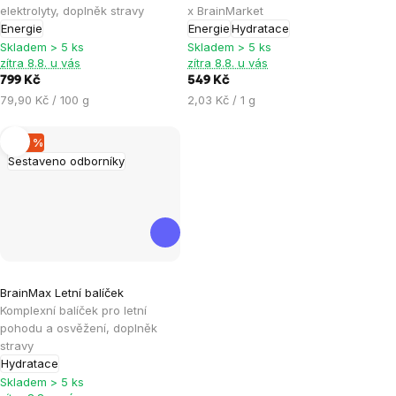
je
je
elektrolyty, doplněk stravy
x BrainMarket
Energie
Energie
Hydratace
5,0
2,0
Skladem > 5 ks
Skladem > 5 ks
z
z
zítra 8.8. u vás
zítra 8.8. u vás
5
5
799 Kč
549 Kč
hvězdiček.
hvězdiček.
Měrná
Měrná
79,90 Kč / 100 g
2,03 Kč / 1 g
cena:
cena:
–20 %
Sestaveno odborníky
Průměrné
BrainMax Letní balíček
hodnocení
Komplexní balíček pro letní
produktu
pohodu a osvěžení, doplněk
je
stravy
Hydratace
5,0
Skladem > 5 ks
z