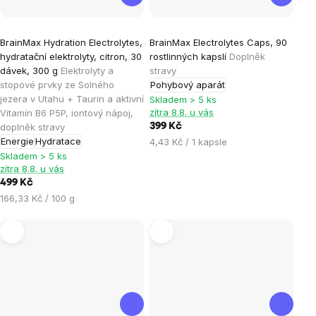
Průměrné
Průměrné
BrainMax Hydration Electrolytes,
BrainMax Electrolytes Caps, 90
hodnocení
hodnocení
hydratační elektrolyty, citron, 30
rostlinných kapslí
Doplněk
produktu
produktu
dávek, 300 g
Elektrolyty a
stravy
je
je
stopové prvky ze Solného
Pohybový aparát
jezera v Utahu + Taurin a aktivní
4,8
5,0
Skladem > 5 ks
zítra 8.8. u vás
Vitamín B6 P5P, iontový nápoj,
z
z
doplněk stravy
399 Kč
5
5
Energie
Hydratace
Měrná
4,43 Kč / 1 kapsle
hvězdiček.
hvězdiček.
cena:
Skladem > 5 ks
zítra 8.8. u vás
499 Kč
Měrná
166,33 Kč / 100 g
cena: