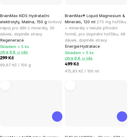
Průměrné
Průměrné
BrainMax KIDS Hydratační
BrainMax® Liquid Magnesium &
hodnocení
hodnocení
elektrolyty, Malina, 150 g
Iontový
Minerals, 120 ml
275 mg hořčíku
produktu
produktu
nápoj pro děti s minerály, 30
+ minerály v tekuté přírodní
je
je
dávek, doplněk stravy
formě, pro doplnění hořčíku, 48
Regenerace
dávek, doplněk stravy
4,1
4,9
Energie
Hydratace
Skladem > 5 ks
z
z
zítra 8.8. u vás
Skladem > 5 ks
5
5
zítra 8.8. u vás
299 Kč
hvězdiček.
hvězdiček.
Měrná
499 Kč
99,67 Kč / 100 g
cena:
Měrná
415,83 Kč / 100 ml
cena:
Průměrné