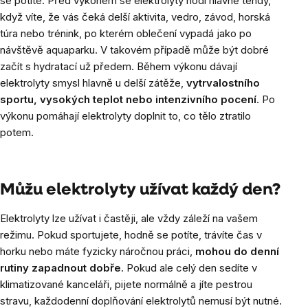
se potíte. Před výkonem se elektrolyty hodí hlavně tehdy,
když víte, že vás čeká delší aktivita, vedro, závod, horská
túra nebo trénink, po kterém oblečení vypadá jako po
návštěvě aquaparku. V takovém případě může být dobré
začít s hydratací už předem. Během výkonu dávají
elektrolyty smysl hlavně u delší zátěže,
vytrvalostního
sportu, vysokých teplot nebo intenzivního pocení
. Po
výkonu pomáhají elektrolyty doplnit to, co tělo ztratilo
potem.
Můžu elektrolyty užívat každý den?
Elektrolyty lze užívat i častěji, ale vždy záleží na vašem
režimu. Pokud sportujete, hodně se potíte, trávíte čas v
horku nebo máte fyzicky náročnou práci,
mohou do denní
rutiny zapadnout dobře
. Pokud ale celý den sedíte v
klimatizované kanceláři, pijete normálně a jíte pestrou
stravu, každodenní doplňování elektrolytů nemusí být nutné.