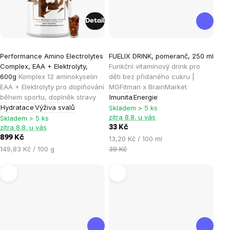
Detail
Průměrné
Průměrné
Performance Amino Electrolytes
FUELIX DRINK, pomeranč, 250 ml
hodnocení
hodnocení
Complex, EAA + Elektrolyty,
Funkční vitamínový drink pro
produktu
produktu
600g
Komplex 12 aminokyselin
děti bez přidaného cukru |
je
je
EAA + Elektrolyty pro doplňování
MGFitman x BrainMarket
během sportu, doplněk stravy
Imunita
Energie
4,7
4,2
Hydratace
Výživa svalů
Skladem > 5 ks
z
z
zítra 8.8. u vás
Skladem > 5 ks
5
5
zítra 8.8. u vás
33 Kč
hvězdiček.
hvězdiček.
899 Kč
Měrná
13,20 Kč / 100 ml
Měrná
cena:
149,83 Kč / 100 g
39 Kč
cena: