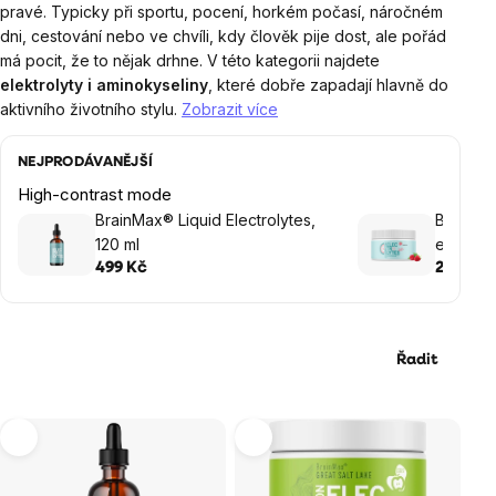
pravé. Typicky při sportu, pocení, horkém počasí, náročném
dni, cestování nebo ve chvíli, kdy člověk pije dost, ale pořád
má pocit, že to nějak drhne. V této kategorii najdete
elektrolyty i aminokyseliny
, které dobře zapadají hlavně do
aktivního životního stylu.
Zobrazit více
NEJPRODÁVANĚJŠÍ
High-contrast mode
BrainMax® Liquid Electrolytes,
BrainMa
120 ml
elektrol
499 Kč
299 Kč
Řadit
Výpis
produktů