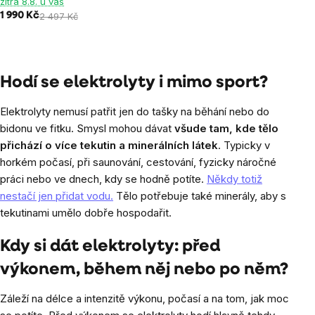
zítra 8.8. u vás
5
1 990 Kč
2 497 Kč
hvězdiček.
Ovládací
prvky
Hodí se elektrolyty i mimo sport?
výpisu
Elektrolyty nemusí patřit jen do tašky na běhání nebo do
bidonu ve fitku. Smysl mohou dávat
všude tam, kde tělo
přichází o více tekutin a minerálních látek
. Typicky v
horkém počasí, při saunování, cestování, fyzicky náročné
práci nebo ve dnech, kdy se hodně potíte.
Někdy totiž
nestačí jen přidat vodu.
Tělo potřebuje také minerály, aby s
tekutinami umělo dobře hospodařit.
Kdy si dát elektrolyty: před
výkonem, během něj nebo po něm?
Záleží na délce a intenzitě výkonu, počasí a na tom, jak moc