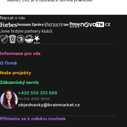
Napsali o nás:
Zápatí
Jsme hrdými partnery klubů:
Informace pro vás
O firmě
Naše projekty
Zákaznický servis
‭+420 555 333 688
Po–Pá: 8:00–18:00
objednavky@brainmarket.cz
Přihlaste se k odběru novinek