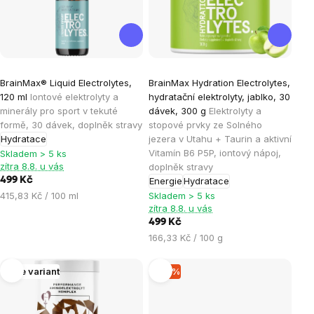
Průměrné
Průměrné
BrainMax® Liquid Electrolytes,
BrainMax Hydration Electrolytes,
hodnocení
hodnocení
120 ml
Iontové elektrolyty a
hydratační elektrolyty, jablko, 30
produktu
produktu
minerály pro sport v tekuté
dávek, 300 g
Elektrolyty a
je
je
formě, 30 dávek, doplněk stravy
stopové prvky ze Solného
Hydratace
jezera v Utahu + Taurin a aktivní
5,0
4,8
Vitamín B6 P5P, iontový nápoj,
Skladem > 5 ks
z
z
zítra 8.8. u vás
doplněk stravy
5
5
499 Kč
Energie
Hydratace
hvězdiček.
hvězdiček.
Měrná
415,83 Kč / 100 ml
Skladem > 5 ks
zítra 8.8. u vás
cena:
499 Kč
Měrná
166,33 Kč / 100 g
cena:
Více variant
–15 %