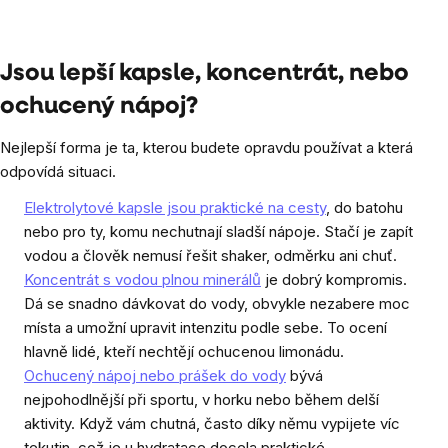
Jsou lepší kapsle, koncentrát, nebo
ochucený nápoj?
Nejlepší forma je ta, kterou budete opravdu používat a která
odpovídá situaci.
Elektrolytové kapsle jsou praktické na cesty
, do batohu
nebo pro ty, komu nechutnají sladší nápoje. Stačí je zapít
vodou a člověk nemusí řešit shaker, odměrku ani chuť.
Koncentrát s vodou plnou minerálů
je dobrý kompromis.
Dá se snadno dávkovat do vody, obvykle nezabere moc
místa a umožní upravit intenzitu podle sebe. To ocení
hlavně lidé, kteří nechtějí ochucenou limonádu.
Ochucený nápoj nebo prášek do vody
bývá
nejpohodlnější při sportu, v horku nebo během delší
aktivity. Když vám chutná, často díky němu vypijete víc
tekutin, což je u hydratace docela praktické.