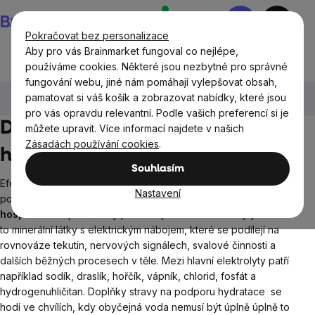
Přejít
Nákupní
na
košík
Pokračovat bez personalizace
obsah
Aby pro vás Brainmarket fungoval co nejlépe,
používáme cookies. Některé jsou nezbytné pro správné
fungování webu, jiné nám pomáhají vylepšovat obsah,
BrainMax®
BrainMax® doplňky stravy
Cíle
pamatovat si váš košík a zobrazovat nabídky, které jsou
Hydratace
pro vás opravdu relevantní. Podle vašich preferencí si je
Doplňky stravy na podporu
můžete upravit. Více informací najdete v našich
Zásadách používání cookies
.
hydratace BrainMax
Souhlasím
Efektvní hydratace není jen o tom, že do sebe najednou
Nastavení
pošlete litr vody. Tělo s vodou
potřebuje také dobře
hospodařit
. A právě tady přicházejí na řadu elektrolyty. Jsou
to minerální látky s elektrickým nábojem, které se podílejí na
rovnováze tekutin, nervových signálech, svalové činnosti a
dalších běžných procesech v těle. Mezi hlavní elektrolyty patří
například sodík, draslík, hořčík, vápník, chlorid, fosfát a
hydrogenuhličitan. Doplňky stravy na podporu hydratace se
hodí ve chvílích, kdy obyčejná voda nemusí být úplně úplně to