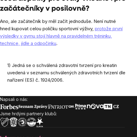
začátečníky v posilovně?
Ano, ale začátečník by měl začít jednoduše. Není nutné
hned kupovat celou poličku sportovní výživy,
protože první
výsledky v gymu stojí hlavně na pravidelném tréninku,
technice, jídle a odpočinku
.
1) Jedná se o schválená zdravotní tvrzení pro kreatin
uvedená v seznamu schválených zdravotních tvrzení dle
nařízení (ES) č. 1924/2006.
Napsali o nás:
Zápatí
Jsme hrdými partnery klubů: