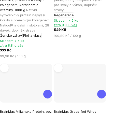
produktu
produktu
kolagenem, keratinem a
pro svaly a výkon, doplněk
je
je
vitamíny, 1000 g
Nativní
stravy
syrovátkový protein nejvyšší
Regenerace
4,9
5,0
kvality s prémiovým kolagenem
Skladem > 5 ks
z
z
zítra 8.8. u vás
Naticol® a dalšími složkami, 28
5
5
dávek, doplněk stravy
549 Kč
hvězdiček.
hvězdiček.
Ženské zdraví
Pleť a vlasy
Měrná
109,80 Kč / 100 g
cena:
Skladem > 5 ks
zítra 8.8. u vás
999 Kč
Měrná
99,90 Kč / 100 g
cena:
Průměrné
Průměrné
BrainMax Milkshake Protein, bez
BrainMax Grass-fed Whey