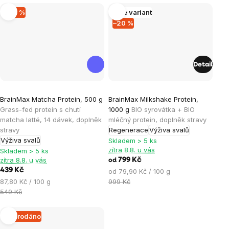
–20 %
Více variant
–20 %
Detail
Průměrné
Průměrné
BrainMax Matcha Protein, 500 g
BrainMax Milkshake Protein,
hodnocení
hodnocení
Grass-fed protein s chutí
1000 g
BIO syrovátka + BIO
produktu
produktu
matcha latté, 14 dávek, doplněk
mléčný protein, doplněk stravy
je
je
stravy
Regenerace
Výživa svalů
Výživa svalů
5,0
4,7
Skladem > 5 ks
zítra 8.8. u vás
Skladem > 5 ks
z
z
zítra 8.8. u vás
799 Kč
od
5
5
439 Kč
Měrná
od 79,90 Kč / 100 g
hvězdiček.
hvězdiček.
Měrná
cena:
87,80 Kč / 100 g
999 Kč
cena:
549 Kč
Vyprodáno