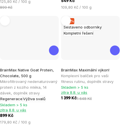
Měrná
549 Kč
125,80 Kč / 100 g
cena:
Měrná
899 Kč
109,80 Kč / 100 g
cena:
–15 %
Sestaveno odborníky
Kompletní řešení
Průměrné
BrainMax Native Goat Protein,
BrainMax Maximální výkon!
hodnocení
Chocolate, 500 g
Komplexní balíček pro vaši
produktu
Mikrofiltrovaný nedenaturovaný
fitness rutinu, doplněk stravy
je
protein z kozího mléka, 14
Skladem > 5 ks
zítra 8.8. u vás
dávek, doplněk stravy
4,0
1 399 Kč
1 648 Kč
Regenerace
Výživa svalů
z
Skladem > 5 ks
5
zítra 8.8. u vás
hvězdiček.
899 Kč
Měrná
179,80 Kč / 100 g
cena: