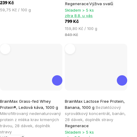
239 Kč
Regenerace
Výživa svalů
z
z
Měrná
59,75 Kč / 100 g
Skladem > 5 ks
5
5
cena:
zítra 8.8. u vás
hvězdiček.
hvězdiček.
799 Kč
Měrná
159,80 Kč / 100 g
cena:
849 Kč
Průměrné
Průměrné
BrainMax Grass-fed Whey
BrainMax Lactose Free Protein,
hodnocení
hodnocení
Protein®, Ledová káva, 1000 g
Banana, 1000 g
Bezlaktózový
produktu
produktu
Mikrofiltrovaný nedenaturovaný
syrovátkový koncentrát, banán,
je
je
protein z mléka krav krmených
28 dávek, doplněk stravy
trávou, 28 dávek, doplněk
Regenerace
4,9
5,0
stravy
Skladem > 5 ks
z
z