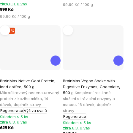
hvězdiček.
hvězdiček.
zítra 8.8. u vás
Měrná
99,90 Kč / 100 g
999 Kč
cena:
Měrná
99,90 Kč / 100 g
cena:
–30 %
Průměrné
Průměrné
BrainMax Native Goat Protein,
BrainMax Vegan Shake with
hodnocení
hodnocení
Iced coffee, 500 g
Digestive Enzymes, Chocolate,
produktu
produktu
Mikrofiltrovaný nedenaturovaný
500 g
Komplexní rostlinné
je
je
protein z kozího mléka, 14
složení s trávicími enzymy a
dávek, doplněk stravy
macou, 16 dávek, doplněk
4,0
0,0
Regenerace
Výživa svalů
stravy
z
z
Regenerace
Skladem > 5 ks
5
5
zítra 8.8. u vás
Skladem > 5 ks
hvězdiček.
hvězdiček.
zítra 8.8. u vás
629 Kč