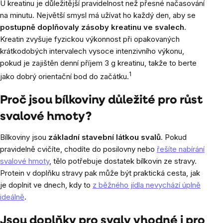
U kreatinu je důležitější pravidelnost než přesné načasování
na minutu. Největší smysl má užívat ho každý den, aby se
postupně doplňovaly zásoby kreatinu ve svalech
.
Kreatin zvyšuje fyzickou výkonnost při opakovaných
krátkodobých intervalech vysoce intenzivního výkonu,
pokud je zajištěn denní příjem 3 g kreatinu, takže to berte
1
jako dobrý orientační bod do začátku.
Proč jsou bílkoviny důležité pro růst
svalové hmoty?
Bílkoviny jsou
základní stavební látkou svalů
. Pokud
pravidelně cvičíte, chodíte do posilovny nebo
řešíte nabírání
svalové hmoty
, tělo potřebuje dostatek bílkovin ze stravy.
Protein v doplňku stravy pak může být praktická cesta, jak
je doplnit ve dnech, kdy to
z běžného jídla nevychází úplně
ideálně
.
Jsou doplňky pro svaly vhodné i pro