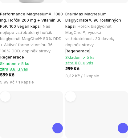
Průměrné
Průměrné
Performance Magnesium®, 1000
BrainMax Magnesium
hodnocení
hodnocení
mg, Hořčík 200 mg + Vitamín B6
Bisglycinate®, 90 rostlinných
produktu
produktu
P5P, 100 vegan kapslí
Náš
kapslí
Hořčík bisglycinát
je
je
nejlépe vstřebatelný hořčík
MagChel®, vysoká
bisglycinát MagChel® 53% DDD
vstřebatelnost, 30 dávek,
4,9
4,9
+ Aktivní forma vitamínu B6
doplněk stravy
z
z
100% DDD, doplněk stravy
Regenerace
5
5
Regenerace
Skladem > 5 ks
hvězdiček.
hvězdiček.
zítra 8.8. u vás
Skladem > 5 ks
zítra 8.8. u vás
299 Kč
599 Kč
Měrná
3,32 Kč / 1 kapsle
Měrná
cena:
5,99 Kč / 1 kapsle
cena: