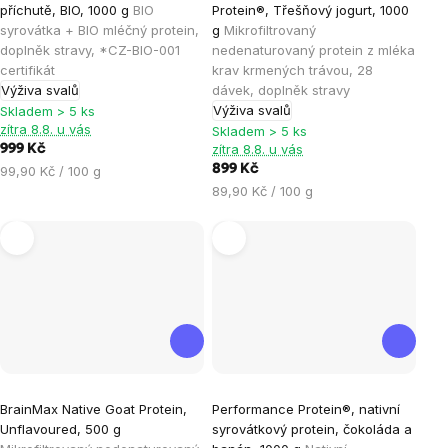
hodnocení
hodnocení
příchutě, BIO, 1000 g
BIO
Protein®, Třešňový jogurt, 1000
produktu
produktu
syrovátka + BIO mléčný protein,
g
Mikrofiltrovaný
je
je
doplněk stravy, *CZ-BIO-001
nedenaturovaný protein z mléka
certifikát
krav krmených trávou, 28
5,0
5,0
Výživa svalů
dávek, doplněk stravy
z
z
Výživa svalů
Skladem > 5 ks
5
5
zítra 8.8. u vás
Skladem > 5 ks
hvězdiček.
hvězdiček.
zítra 8.8. u vás
999 Kč
Měrná
899 Kč
99,90 Kč / 100 g
cena:
Měrná
89,90 Kč / 100 g
cena:
Průměrné
Průměrné
BrainMax Native Goat Protein,
Performance Protein®, nativní
hodnocení
hodnocení
Unflavoured, 500 g
syrovátkový protein, čokoláda a
produktu
produktu