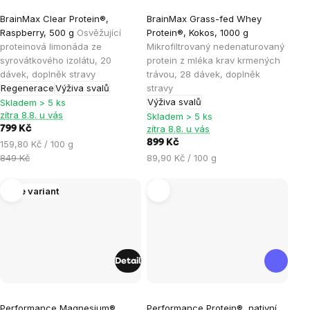
Průměrné
BrainMax Clear Protein®,
BrainMax Grass-fed Whey
hodnocení
Raspberry, 500 g
Osvěžující
Protein®, Kokos, 1000 g
produktu
proteinová limonáda ze
Mikrofiltrovaný nedenaturovaný
je
syrovátkového izolátu, 20
protein z mléka krav krmených
dávek, doplněk stravy
trávou, 28 dávek, doplněk
5,0
Regenerace
Výživa svalů
stravy
z
Výživa svalů
Skladem > 5 ks
5
zítra 8.8. u vás
Skladem > 5 ks
hvězdiček.
zítra 8.8. u vás
799 Kč
Měrná
899 Kč
159,80 Kč / 100 g
cena:
Měrná
849 Kč
89,90 Kč / 100 g
cena:
Více variant
Detail
Průměrné
Průměrné
Performance Magnesium®
Performance Protein®, nativní