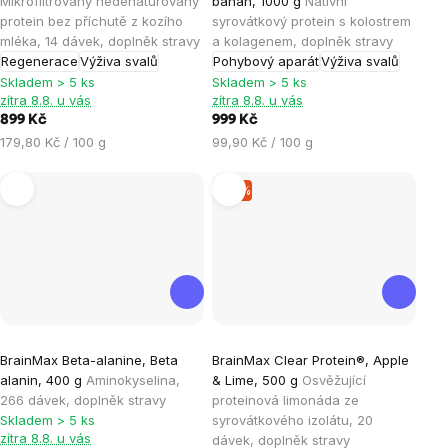
Mikrofiltrovaný nedenaturovaný
banán, 1000 g
Nativní
je
je
protein bez příchutě z kozího
syrovátkový protein s kolostrem
mléka, 14 dávek, doplněk stravy
a kolagenem, doplněk stravy
5,0
4,7
Regenerace
Výživa svalů
Pohybový aparát
Výživa svalů
z
z
Skladem > 5 ks
Skladem > 5 ks
5
5
zítra 8.8. u vás
zítra 8.8. u vás
hvězdiček.
hvězdiček.
899 Kč
999 Kč
Měrná
Měrná
179,80 Kč / 100 g
99,90 Kč / 100 g
cena:
cena:
–5 %
Průměrné
Průměrné
BrainMax Beta-alanine, Beta
BrainMax Clear Protein®, Apple
hodnocení
hodnocení
alanin, 400 g
Aminokyselina,
& Lime, 500 g
Osvěžující
produktu
produktu
266 dávek, doplněk stravy
proteinová limonáda ze
je
je
Skladem > 5 ks
syrovátkového izolátu, 20
zítra 8.8. u vás
dávek, doplněk stravy
5,0
4,3