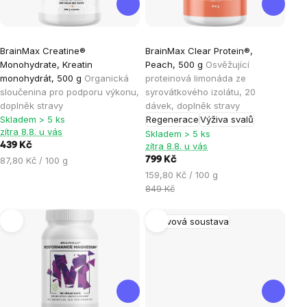
Průměrné
Průměrné
BrainMax Creatine®
BrainMax Clear Protein®,
hodnocení
hodnocení
Monohydrate, Kreatin
Peach, 500 g
Osvěžující
produktu
produktu
monohydrát, 500 g
Organická
proteinová limonáda ze
je
je
sloučenina pro podporu výkonu,
syrovátkového izolátu, 20
doplněk stravy
dávek, doplněk stravy
4,9
3,7
Skladem > 5 ks
Regenerace
Výživa svalů
z
z
zítra 8.8. u vás
Skladem > 5 ks
5
5
439 Kč
zítra 8.8. u vás
hvězdiček.
hvězdiček.
Měrná
87,80 Kč / 100 g
799 Kč
cena:
Měrná
159,80 Kč / 100 g
cena:
849 Kč
Nervová soustava