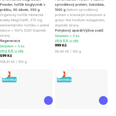
hodnocení
hodnocení
Powder, hořčík bisglycinát v
syrovátkový protein, čokoláda,
produktu
produktu
prášku, 90 dávek, 550 g
1000 g
Nativní syrovátkový
je
je
Organický hořčík německé
protein s kravským kolostrem a
kvality MagChel®, 375 mg
grass-fed hovězím kolagenem,
4,6
4,8
elementárního hořčíku v jedné
doplněk stravy
z
z
dávce = 100% DDD! Doplněk
Pohybový aparát
Výživa svalů
5
5
stravy
Skladem > 5 ks
hvězdiček.
hvězdiček.
zítra 8.8. u vás
Regenerace
999 Kč
Skladem > 5 ks
zítra 8.8. u vás
Měrná
99,90 Kč / 100 g
599 Kč
cena:
Měrná
108,91 Kč / 100 g
cena:
–5 %
–5 %
Novinka
Novinka
Průměrné