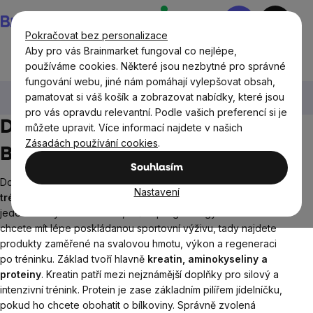
Přejít
Nákupní
na
košík
Pokračovat bez personalizace
obsah
Aby pro vás Brainmarket fungoval co nejlépe,
používáme cookies. Některé jsou nezbytné pro správné
fungování webu, jiné nám pomáhají vylepšovat obsah,
BrainMax®
BrainMax® doplňky stravy
Cíle
pamatovat si váš košík a zobrazovat nabídky, které jsou
Podpora svalů
pro vás opravdu relevantní. Podle vašich preferencí si je
Doplňky stravy pro svaly
můžete upravit. Více informací najdete v našich
Zásadách používání cookies
.
BrainMax
Souhlasím
Doplňky stravy pro svaly jsou určené pro každého, kdo
bere
Nastavení
trénink aspoň trochu vážně
. Ať už chodíte do posilovny,
jedete silový trénink doma, řešíte progres v gymu nebo
chcete mít lépe poskládanou sportovní výživu, tady najdete
produkty zaměřené na svalovou hmotu, výkon a regeneraci
po tréninku. Základ tvoří hlavně
kreatin, aminokyseliny a
proteiny
. Kreatin patří mezi nejznámější doplňky pro silový a
intenzivní trénink. Protein je zase základním pilířem jídelníčku,
pokud ho chcete obohatit o bílkoviny. Správně zvolená