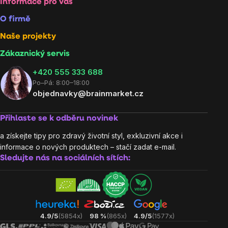
Informace pro vás
O firmě
Naše projekty
Zákaznický servis
‭+420 555 333 688
Po–Pá: 8:00–18:00
objednavky@brainmarket.cz
Přihlaste se k odběru novinek
a získejte tipy pro zdravý životní styl, exkluzivní akce i
informace o nových produktech – stačí zadat e-mail.
Sledujte nás na sociálních sítích:
4.9/5
(5854x)
98 %
(865x)
4.9/5
(1577x)