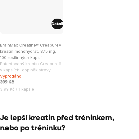
Detail
Průměrné
BrainMax Creatine® Creapure®,
hodnocení
kreatin monohydrát, 875 mg,
produktu
100 rostlinných kapslí
je
Patentovaný kreatin Creapure®
v kapslích, doplněk stravy
5,0
Vyprodáno
z
399 Kč
5
Měrná
3,99 Kč / 1 kapsle
hvězdiček.
cena:
Ovládací
prvky
Je lepší kreatin před tréninkem,
výpisu
nebo po tréninku?