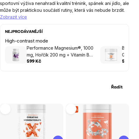
sportovní výživa nenahradí kvalitní trénink, spánek ani jídlo, ale
může být praktickou součástí rutiny, která vás nebude brzdit.
Zobrazit více
NEJPRODÁVANĚJŠÍ
High-contrast mode
Performance Magnesium®, 1000
BrainMa
mg, Hořčík 200 mg + Vitamín B6
Gluco ta
P5P, 100 vegan kapslí
monohydr
599 Kč
599 Kč
g, 115 ta
Řadit
Výpis
–5 %
produktů