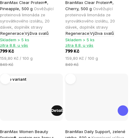
BrainMax Clear Protein®,
BrainMax Clear Protein®,
hodnocení
Pineapple, 500 g
Osvěžující
Cherry, 500 g
Osvěžující
produktu
proteinová limonáda ze
proteinová limonáda ze
je
syrovátkového izolátu, 20
syrovátkového izolátu, 20
dávek, doplněk stravy
dávek, doplněk stravy
5,0
Regenerace
Výživa svalů
Regenerace
Výživa svalů
z
Skladem > 5 ks
Skladem > 5 ks
5
zítra 8.8. u vás
zítra 8.8. u vás
hvězdiček.
799 Kč
799 Kč
Měrná
Měrná
159,80 Kč / 100 g
159,80 Kč / 100 g
cena:
cena:
849 Kč
849 Kč
Více variant
Detail
Průměrné
Průměrné
BrainMax Women Beauty
BrainMax Daily Support, zelené
hodnocení
hodnocení
Protein®, protein pro ženy s
jablko, 500 g
Komplexní výživa