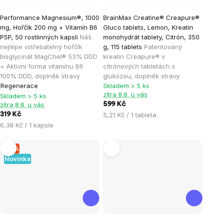
Průměrné
Průměrné
Performance Magnesium®, 1000
BrainMax Creatine® Creapure®
hodnocení
hodnocení
mg, Hořčík 200 mg + Vitamín B6
Gluco tablets, Lemon, Kreatin
produktu
produktu
P5P, 50 rostlinných kapslí
Náš
monohydrát tablety, Citrón, 350
je
je
nejlépe vstřebatelný hořčík
g, 115 tablets
Patentovaný
bisglycinát MagChel® 53% DDD
kreatin Creapure® v
4,9
5,0
+ Aktivní forma vitamínu B6
citrónových tabletách s
z
z
100% DDD, doplněk stravy
glukózou, doplněk stravy
5
5
Regenerace
Skladem > 5 ks
hvězdiček.
hvězdiček.
zítra 8.8. u vás
Skladem > 5 ks
zítra 8.8. u vás
599 Kč
Měrná
319 Kč
5,21 Kč / 1 tableta
cena:
Měrná
6,38 Kč / 1 kapsle
cena:
–5 %
Novinka