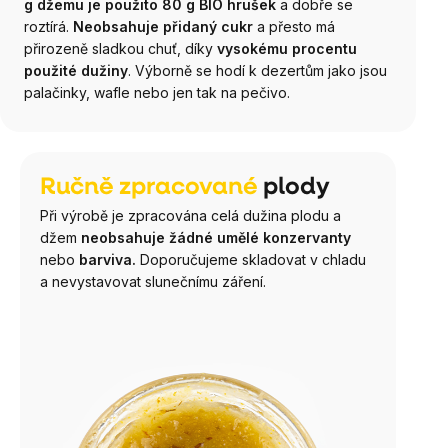
g džemu je
použito 80 g BIO hrušek
a dobře se
roztírá.
Neobsahuje přidaný cukr
a přesto má
přirozeně sladkou chuť, díky
vysokému procentu
použité dužiny
. V
ýborně se hodí k dezertům jako jsou
palačinky, wafle nebo jen tak na pečivo.
Ručně zpracované
plody
Při výrobě je zpracována celá dužina plodu a
džem
neobsahuje žádné umělé konzervanty
nebo
barviva.
Doporučujeme skladovat v chladu
a nevystavovat slunečnímu záření.