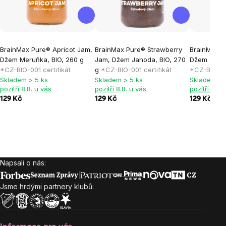
BrainMax Pure® Apricot Jam,
BrainMax Pure® Strawberry
BrainMax P
Džem Meruňka, BIO, 260 g
Jam, Džem Jahoda, BIO, 270
Džem Třeše
*CZ-BIO-001 certifikát
g
*CZ-BIO-001 certifikát
*CZ-BIO-001
Skladem > 5 ks
Skladem > 5 ks
Skladem > 
pozítří 8.8. u vás
pozítří 8.8. u vás
pozítří 8.8.
129 Kč
129 Kč
129 Kč
Napsali o nás:
Zápatí
Jsme hrdými partnery klubů: