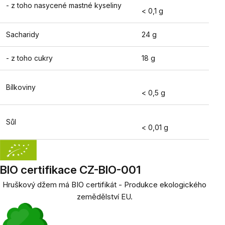
- z toho nasycené mastné kyseliny
< 0,1 g
Sacharidy
24 g
- z toho cukry
18 g
Bílkoviny
< 0,5 g
Sůl
< 0,01 g
BIO certifikace CZ-BIO-001
Hruškový džem má BIO certifikát - Produkce ekologického
zemědělství EU.