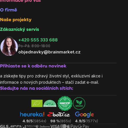
Informace pro vás
O firmě
Naše projekty
Zákaznický servis
‭+420 555 333 688
Po–Pá: 8:00–18:00
objednavky@brainmarket.cz
Přihlaste se k odběru novinek
a získejte tipy pro zdravý životní styl, exkluzivní akce i
informace o nových produktech – stačí zadat e-mail.
Sledujte nás na sociálních sítích:
4.9/5
(5854x)
98 %
(865x)
4.9/5
(1577x)