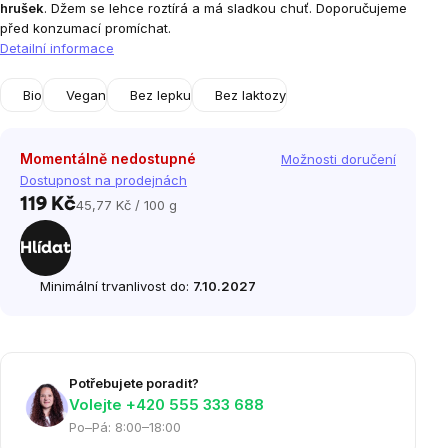
hrušek
. Džem se lehce roztírá a má sladkou chuť. Doporučujeme
před konzumací promíchat.
Detailní informace
Bio
Vegan
Bez lepku
Bez laktozy
Momentálně nedostupné
Možnosti doručení
Dostupnost na prodejnách
119 Kč
45,77 Kč / 100 g
Měrná
cena:
Hlídat
Minimální trvanlivost do:
7.10.2027
Potřebujete poradit?
Volejte ‭+420 555 333 688
Po–Pá: 8:00–18:00