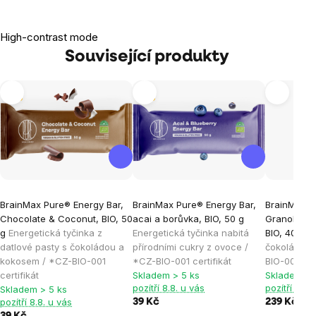
High-contrast mode
Související produkty
Tip
Tip
BrainMax Pure® Energy Bar,
BrainMax Pure® Energy Bar,
BrainMax 
Chocolate & Coconut, BIO, 50
acai a borůvka, BIO, 50 g
Granola, Č
g
Energetická tyčinka z
Energetická tyčinka nabitá
BIO, 400 g
datlové pasty s čokoládou a
přírodními cukry z ovoce /
čokoládou 
kokosem / *CZ-BIO-001
*CZ-BIO-001 certifikát
BIO-001 cert
certifikát
Skladem > 5 ks
Skladem > 
pozítří 8.8. u vás
pozítří 8.8.
Skladem > 5 ks
pozítří 8.8. u vás
39 Kč
239 Kč