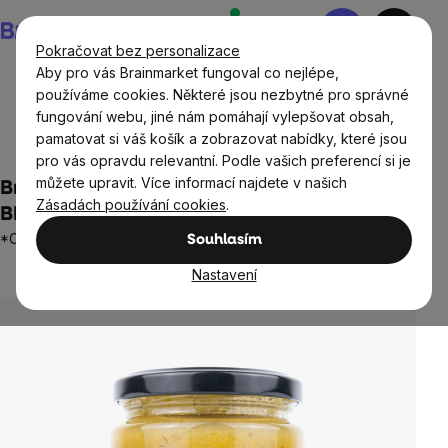
Přejít
Nákupní
na
košík
Pokračovat bez personalizace
obsah
Aby pro vás Brainmarket fungoval co nejlépe,
používáme cookies. Některé jsou nezbytné pro správné
fungování webu, jiné nám pomáhají vylepšovat obsah,
Potraviny
Ořechové krémy, džemy a marmelády
BIO
pamatovat si váš košík a zobrazovat nabídky, které jsou
džemy a marmelády
pro vás opravdu relevantní. Podle vašich preferencí si je
můžete upravit. Více informací najdete v našich
BrainMax Pure® Pear Jam, Džem Hruška,
Zásadách používání cookies
.
BIO, 260 g
*CZ-BIO-001 certifikát
Souhlasím
1 hodnocení
Průměrné
Nastavení
hodnocení
produktu
je
5,0
z
5
hvězdiček.