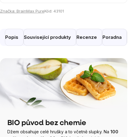
Značka:
BrainMax Pure
Kód:
43101
Popis
Související produkty
Recenze
Poradna
Pod
BIO původ bez chemie
Džem obsahuje celé hrušky a to včetně slupky. Na
100