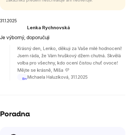
zákazníků předem neschvaluje ani neověřuje.
Výpis
31.1.2025
Lenka Rychnovská
hodnocení
Hodnocení
Je výborný, doporučuji
produktu
je
Krásný den, Lenko, děkuji za Vaše milé hodnocení!
5
Jsem ráda, že Vám hruškový džem chutná. Skvělá
z
volba pro všechny, kdo ocení čistou chuť ovoce!
5
Mějte se krásně, Míša 💛
hvězdiček.
Michaela Haluzíková
31.1.2025
Poradna