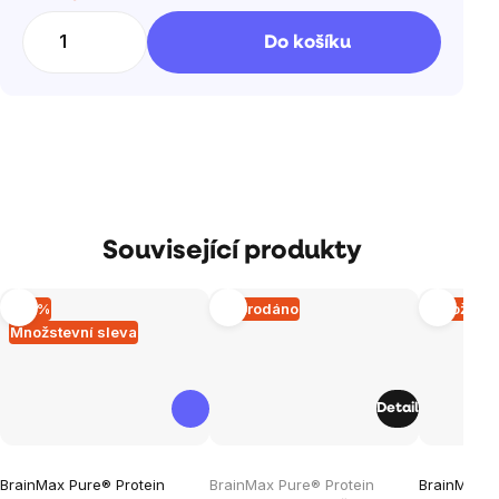
Měrná
cena:
Do košíku
Související produkty
–15 %
Vyprodáno
Množstev
Množstevní sleva
Detail
Průměrné
Průměrné
Průměrné
BrainMax Pure® Protein
BrainMax Pure® Protein
BrainMax P
hodnocení
hodnocení
hodnocen