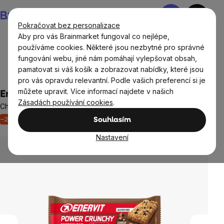
Přejít
Nákupní
na
košík
Pokračovat bez personalizace
obsah
Aby pro vás Brainmarket fungoval co nejlépe,
používáme cookies. Některé jsou nezbytné pro správné
fungování webu, jiné nám pomáhají vylepšovat obsah,
Potraviny
Potraviny bez lepku
Sladké snacky a slané
pamatovat si váš košík a zobrazovat nabídky, které jsou
krekry bez lepku
pro vás opravdu relevantní. Podle vašich preferencí si je
můžete upravit. Více informací najdete v našich
Enervit Power Crunchy Bar, čokoláda, 40 g
Zásadách používání cookies
.
Chutná a křupavá energetická tyčinka
–20 %
Akce
Energie
Neohodnoceno
Souhlasím
Průměrné
hodnocení
Nastavení
produktu
je
0,0
z
5
hvězdiček.