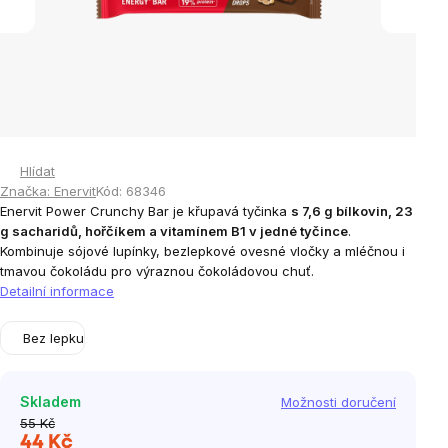
Hlídat
Značka:
Enervit
Kód:
68346
Enervit Power Crunchy Bar je křupavá tyčinka
s 7,6 g bílkovin, 23
g sacharidů, hořčíkem a vitamínem B1 v jedné tyčince
.
Kombinuje sójové lupínky, bezlepkové ovesné vločky a mléčnou i
tmavou čokoládu pro výraznou čokoládovou chuť.
Detailní informace
Bez lepku
Skladem
Možnosti doručení
55 Kč
44 Kč