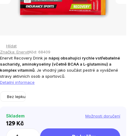
Hlídat
Značka:
Enervit
Kód:
68409
Enervit Recovery Drink je
nápoj obsahující rychle vstřebatelné
sacharidy, aminokyseliny (včetně BCAA a L-glutaminu) a
komplex vitaminů
. Je vhodný jako součást pestré a vyvážené
stravy aktivních osob a sportovců.
Detailní informace
Bez lepku
Skladem
Možnosti doručení
129 Kč
Měrná
cena: