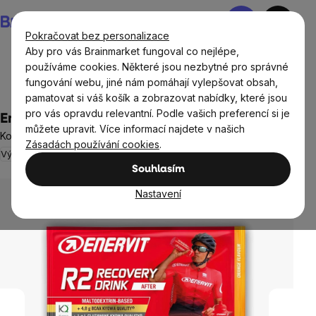
Přejít
Nákupní
na
košík
Pokračovat bez personalizace
obsah
Aby pro vás Brainmarket fungoval co nejlépe,
používáme cookies. Některé jsou nezbytné pro správné
fungování webu, jiné nám pomáhají vylepšovat obsah,
Cíle
Trénink a sport
pamatovat si váš košík a zobrazovat nabídky, které jsou
pro vás opravdu relevantní. Podle vašich preferencí si je
Enervit R2 Recovery Drink, pomeranč, 50 g
můžete upravit. Více informací najdete v našich
Komplexní nápoj s BCAA a L-glutaminem, doplněk stravy
Zásadách používání cookies
.
Výprodej
Regenerace
Neohodnoceno
Průměrné
Souhlasím
hodnocení
produktu
Nastavení
je
0,0
z
5
hvězdiček.