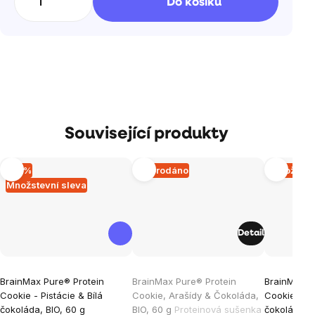
Do košíku
Související produkty
–15 %
Vyprodáno
Množstev
Množstevní sleva
Detail
Průměrné
Průměrné
Průměrné
BrainMax Pure® Protein
BrainMax Pure® Protein
BrainMax P
hodnocení
hodnocení
hodnocen
Cookie - Pistácie & Bílá
Cookie, Arašídy & Čokoláda,
Cookie, Ka
produktu
produktu
produktu
čokoláda, BIO, 60 g
BIO, 60 g
Proteinová sušenka
čokoláda, B