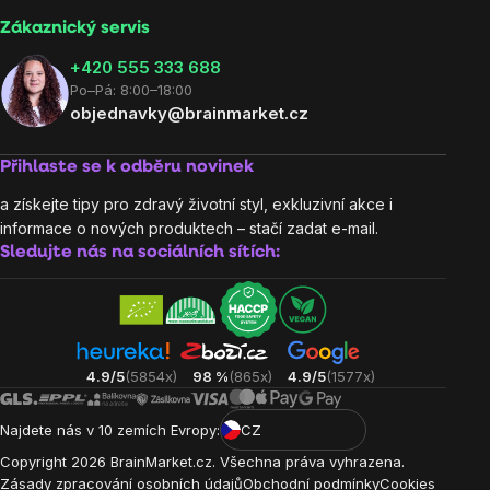
Zákaznický servis
‭+420 555 333 688
Po–Pá: 8:00–18:00
objednavky@brainmarket.cz
Přihlaste se k odběru novinek
a získejte tipy pro zdravý životní styl, exkluzivní akce i
informace o nových produktech – stačí zadat e-mail.
Sledujte nás na sociálních sítích:
4.9/5
(5854x)
98 %
(865x)
4.9/5
(1577x)
Najdete nás v 10 zemích Evropy:
CZ
Copyright
2026
BrainMarket.cz. Všechna práva vyhrazena.
Zásady zpracování osobních údajů
Obchodní podmínky
Cookies