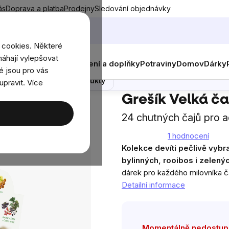
ás
Doprava a platba
Prodejny
Sledování objednávky
 cookies. Některé
áhají vylepšovat
nky
Muži
Ženy
Děti
Oblečení a doplňky
Potraviny
Domov
Dárky
é jsou pro vás
Poradna
Podobné produkty
upravit. Více
Grešík Velká čajová kolekce
Grešík Velká č
24 chutných čajů pro a
1 hodnocení
Průměrné
Kolekce devíti pečlivě vybr
hodnocení
bylinných, rooibos i zelenýc
produktu
dárek pro každého milovníka č
je
Detailní informace
5,0
z
5
hvězdiček.
Momentálně nedostu