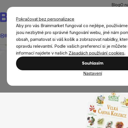
Přejít
Blog
O n
na
obsah
Pokračovat bez personalizace
Aby pro vás Brainmarket fungoval co nejlépe, používáme
Hledat
jsou nezbytné pro správné fungování webu, jiné nám pom
BrainMax®
Léto
Ušetři
Cíle
Doplňky stravy a výživa
Novi
Grešík Velká čajová kolekce
obsah, pamatovat si váš košík a zobrazovat nabídky, kter
Přehled
Popis
Související produkty
Recenze
opravdu relevantní. Podle vašich preferencí si je můžete 
Potraviny
Nápoje
Čaje
Bylinné směsi
informací najdete v našich
Zásadách používání cookies
.
Souhlasím
Nastavení