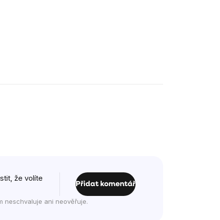
it, že volíte
Přidat komentář
m neschvaluje ani neověřuje.