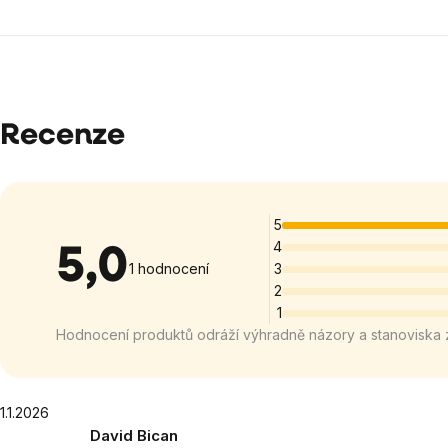
Recenze
5
4
5,0
Průměrné
1 hodnocení
3
2
hodnocení
1
produktu
Hodnocení produktů odráží výhradně názory a stanoviska 
je
5,0
z
5
Výpis
1.1.2026
David Bican
hvězdiček.
hodnocení
Hodnocení