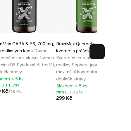
inMax GABA & B6, 700 mg,
BrainMax Quercetin powder,
Brain
 rostlinných kapslí
Gama-
kvercetin prášek, 20 g
slune
nomáselná s aktivní formou
Kvercetin extrahovaný z
rostl
amínu B6 Pyridoxal-5-fosfát,
rostliny Sophora japonica s
Fosfa
lněk stravy
maximální koncentrací 96 %,
slune
adem > 5 ks
doplněk stravy
Sklad
a 8.8. u vás
zítra 
Skladem > 5 ks
9 Kč
199 
329 Kč
zítra 8.8. u vás
299 Kč