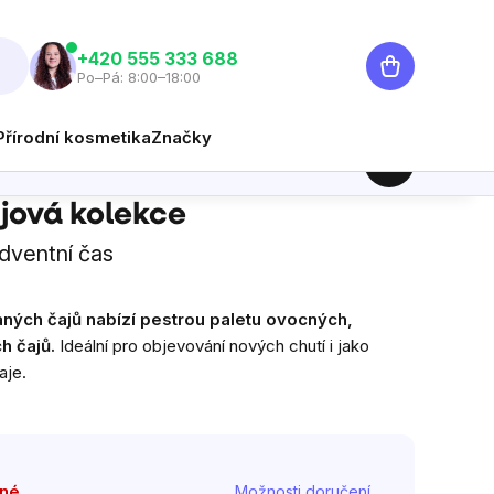
Nákupní
‭+420 555 333 688
Po–Pá: 8:00–18:00
košík
Přírodní kosmetika
Značky
299 Kč
Hlídat
Měrná cena:
ajová kolekce
dventní čas
aných čajů nabízí pestrou paletu ovocných,
h čajů.
Ideální pro objevování nových chutí i jako
aje.
pné
Možnosti doručení