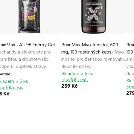
rainMax LAUF® Energy Gel
BrainMax Myo-Inositol, 500
Bra
acharidy a elektrolyty pro
mg, 100 rostlinných kapslí
Myo-
100
kamžitou a dlouhotrvající
inositol pro ženskou rovnováhu,
ami
odporu, doplněk stravy
doplněk stravy
vit
Skladem > 5 ks
dop
nergie
zítra 8.8. u vás
Skl
kladem > 5 ks
259 Kč
zítr
tra 8.8. u vás
27
5 Kč