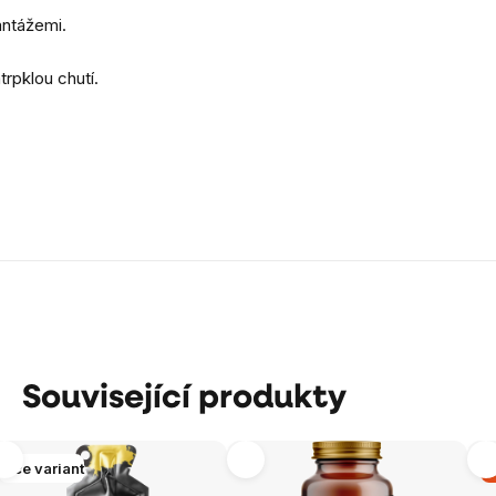
antážemi.
trpklou chutí.
Související produkty
Více variant
-