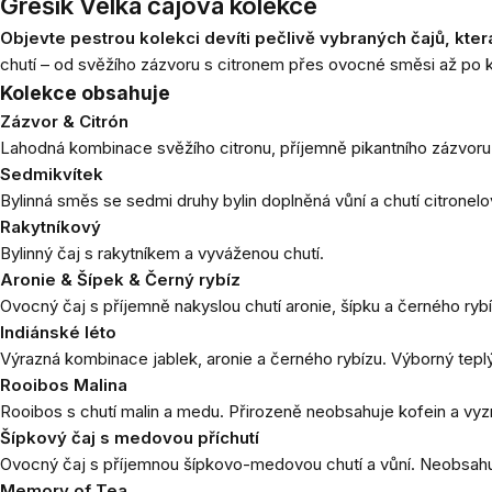
Grešík Velká čajová kolekce
Objevte pestrou kolekci devíti pečlivě vybraných čajů, která
chutí – od svěžího zázvoru s citronem přes ovocné směsi až po kl
Kolekce obsahuje
Zázvor & Citrón
Lahodná kombinace svěžího citronu, příjemně pikantního zázvor
Sedmikvítek
Bylinná směs se sedmi druhy bylin doplněná vůní a chutí citronelo
Rakytníkový
Bylinný čaj s rakytníkem a vyváženou chutí.
Aronie & Šípek & Černý rybíz
Ovocný čaj s příjemně nakyslou chutí aronie, šípku a černého ryb
Indiánské léto
Výrazná kombinace jablek, aronie a černého rybízu. Výborný teplý
Rooibos Malina
Rooibos s chutí malin a medu. Přirozeně neobsahuje kofein a vyz
Šípkový čaj s medovou příchutí
Ovocný čaj s příjemnou šípkovo-medovou chutí a vůní. Neobsahuj
Memory of Tea