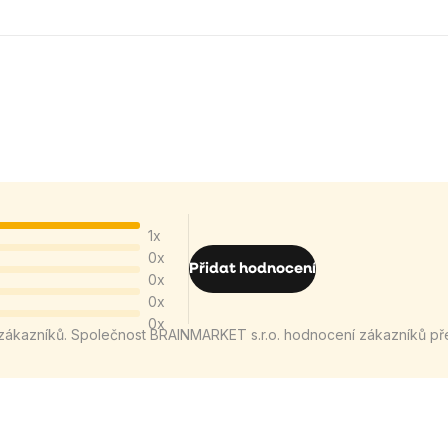
1x
0x
Přidat hodnocení
0x
0x
0x
zákazníků. Společnost BRAINMARKET s.r.o. hodnocení zákazníků př