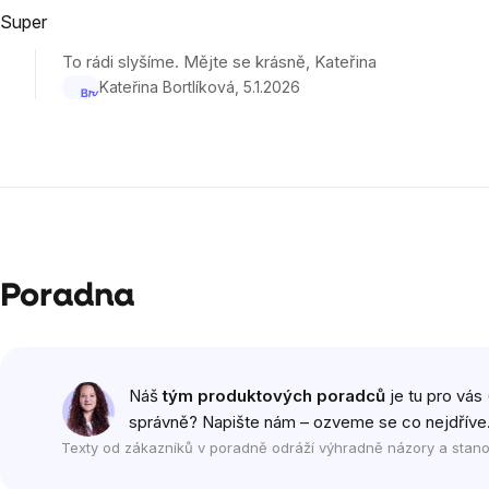
Super
produktu
je
To rádi slyšíme. Mějte se krásně, Kateřina
5
Kateřina Bortlíková
5.1.2026
z
5
hvězdiček.
Poradna
Náš
tým produktových poradců
je tu pro vás 
správně? Napište nám – ozveme se co nejdříve
Texty od zákazníků v poradně odráží výhradně názory a stano