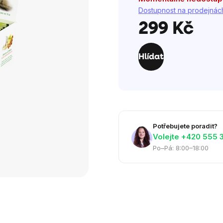
Dostupnost na prodejnác
299 Kč
Měrná
cena:
Hlídat
Potřebujete poradit?
Volejte ‭+420 555 
Po–Pá: 8:00–18:00