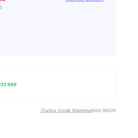
h
333 688
Značka:
Grešík Waldemar
Kód:
68520