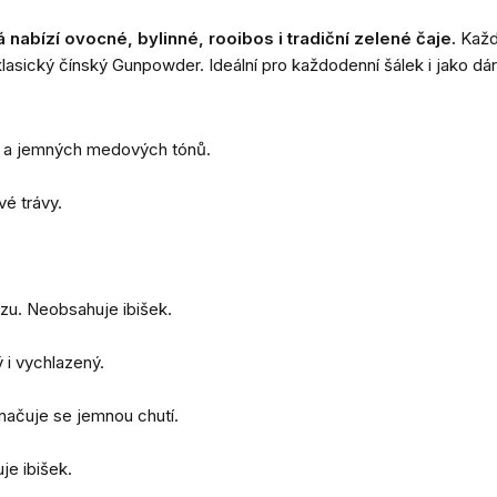
 nabízí ovocné, bylinné, rooibos i tradiční zelené čaje.
Každá
asický čínský Gunpowder. Ideální pro každodenní šálek i jako dár
u a jemných medových tónů.
vé trávy.
ízu. Neobsahuje ibišek.
 i vychlazený.
načuje se jemnou chutí.
e ibišek.