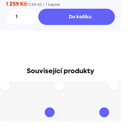
1 259 Kč
17,99 Kč / 1 kapsle
Měrná
cena:
Do košíku
Související produkty
Průměrné
Průměrné
Průměrné