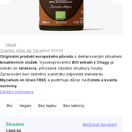
Hlídat
Značka:
Hifas da Terra
Kód:
62505
Originální produkt evropského původu
s deklarovaným obsahem
bioaktivních
složek
. Vysokoprocentní
BIO extrakt z Chagy
je
získán ze
sklerocia
, přirozené zásobní struktury houby.
Zpracování bez obilného substrátu odpovídá standardu
Mycelium on Grain FREE
a podtrhuje důraz na
čistotu a kvalitu
suroviny.
Detailní informace
Bio
Vegan
Bez lepku
Bez laktozy
Skladem
Možnosti doručení
1 499 Kč