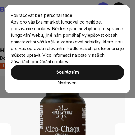
Přejít
Nákupní
na
košík
Pokračovat bez personalizace
obsah
Aby pro vás Brainmarket fungoval co nejlépe,
používáme cookies. Některé jsou nezbytné pro správné
fungování webu, jiné nám pomáhají vylepšovat obsah,
Doplňky stravy a výživa
Houby
Čaga (chaga)
pamatovat si váš košík a zobrazovat nabídky, které jsou
pro vás opravdu relevantní. Podle vašich preferencí si je
Hifas da Terra Mico-Chaga, BIO, 70 kapslí
můžete upravit. Více informací najdete v našich
Doplněk stravy
Zásadách používání cookies
.
–16 %
Akce
Výprodej
Imunita
Neohodnoceno
Průměrné
Souhlasím
hodnocení
produktu
Nastavení
je
0,0
z
5
hvězdiček.