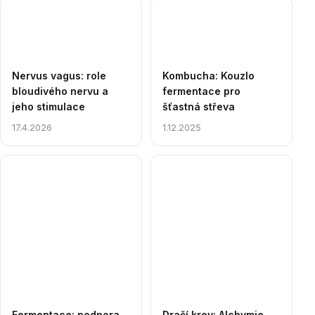
Nervus vagus: role
Kombucha: Kouzlo
bloudivého nervu a
fermentace pro
jeho stimulace
šťastná střeva
17.4.2026
1.12.2025
Fermentace: podpora
Dračí krev: Alchymie