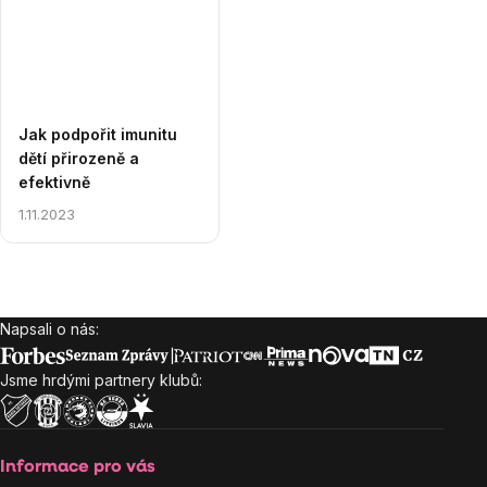
Jak podpořit imunitu
dětí přirozeně a
efektivně
1.11.2023
Ovládací
prvky
Napsali o nás:
Zápatí
výpisu
Jsme hrdými partnery klubů:
Informace pro vás