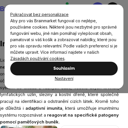
Přejít
Nákupní
na
košík
Pokračovat bez personalizace
obsah
Aby pro vás Brainmarket fungoval co nejlépe,
používáme cookies. Některé jsou nezbytné pro správné
fungování webu, jiné nám pomáhají vylepšovat obsah,
Blog
Imunita
pamatovat si váš košík a zobrazovat nabídky, které jsou
Imunita
pro vás opravdu relevantní. Podle vašich preferencí si je
můžete upravit. Více informací najdete v našich
Zásadách používání cookies
.
Lidská imunita je klíčovým prvkem v boji proti
infekcím
a
nemocem
. Imunitní systém je složitý soubor buněk, tkání a
Souhlasím
orgánů, který spolupracuje na ochraně těla před škodlivými
Nastavení
účinky patogenů, jako jsou bakterie, viry a paraziti. Tento
systém se skládá z různých částí, včetně bílých krvinek,
lymfatických uzlin, sleziny a kostní dřeně, které společně
pracují na identifikaci a odstranění cizích látek. Kromě toho
je důležitá i
adaptivní imunita
, která umožňuje imunitnímu
systému rozpoznávat a
reagovat na specifické patogeny
pomocí paměťových buněk
.