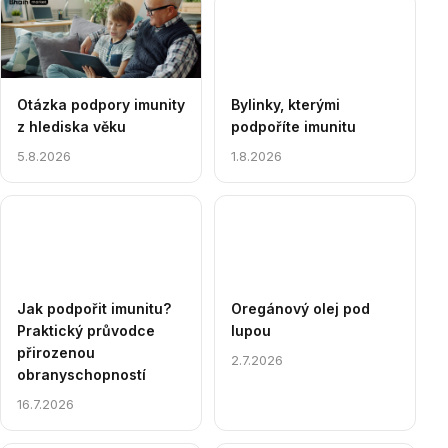
Výpis
článků
Otázka podpory imunity
Bylinky, kterými
z hlediska věku
podpoříte imunitu
5.8.2026
1.8.2026
Jak podpořit imunitu?
Oregánový olej pod
Praktický průvodce
lupou
přirozenou
2.7.2026
obranyschopností
16.7.2026