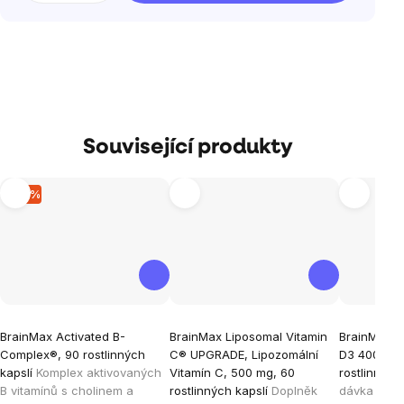
Související produkty
–15 %
Průměrné
Průměrné
Průměrné
BrainMax Activated B-
BrainMax Liposomal Vitamin
BrainMax V
hodnocení
hodnocení
hodnocen
Complex®, 90 rostlinných
C® UPGRADE, Lipozomální
D3 4000 IU 
produktu
produktu
produktu
kapslí
Komplex aktivovaných
Vitamín C, 500 mg, 60
rostlinných
je
je
je
B vitamínů s cholinem a
rostlinných kapslí
Doplněk
dávka D3 a