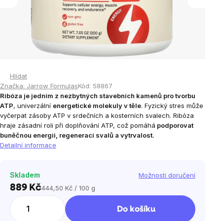
Hlídat
Značka:
Jarrow Formulas
Kód:
58867
Ribóza je jedním z nezbytných stavebních kamenů pro tvorbu
ATP
, univerzální
energetické molekuly v těle
.
Fyzický stres může
vyčerpat zásoby ATP v srdečních a kosterních svalech. Ribóza
hraje zásadní roli při doplňování ATP, což pomáhá
podporovat
buněčnou energii, regeneraci svalů a vytrvalost.
Detailní informace
Skladem
Možnosti doručení
889 Kč
444,50 Kč / 100 g
Měrná
cena:
Do košíku