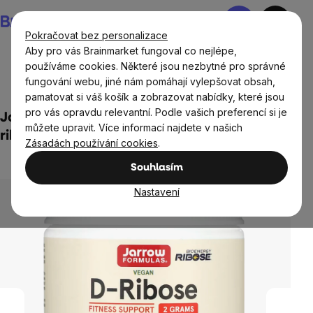
Přejít
Nákupní
na
košík
Pokračovat bez personalizace
obsah
Aby pro vás Brainmarket fungoval co nejlépe,
používáme cookies. Některé jsou nezbytné pro správné
fungování webu, jiné nám pomáhají vylepšovat obsah,
Cíle
Energie, vitalita
pamatovat si váš košík a zobrazovat nabídky, které jsou
pro vás opravdu relevantní. Podle vašich preferencí si je
Jarrow Formulas, D-Ribose Powder, D-
můžete upravit. Více informací najdete v našich
ribóza v prášku, 200 g
Zásadách používání cookies
.
Neohodnoceno
Průměrné
Souhlasím
hodnocení
produktu
Nastavení
je
0,0
z
5
hvězdiček.