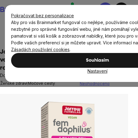
Přejít
Nákupní
na
košík
Pokračovat bez personalizace
obsah
Aby pro vás Brainmarket fungoval co nejlépe, používáme cook
nezbytné pro správné fungování webu, jiné nám pomáhají vyl
pamatovat si váš košík a zobrazovat nabídky, které jsou pro v
Doplňky stravy a výživa
Probiotika
Podle vašich preferencí si je můžete upravit. Více informací n
Zásadách používání cookies
.
Jarrow Formulas Women's Fem Dophilus,
vaginální probiotika, 5 miliard, 60
Souhlasím
rostlinných kapslí
Nastavení
Doplněk stravy
Ženské zdraví
Močové cesty
Neohodnoceno
Průměrné
hodnocení
produktu
je
0,0
z
5
hvězdiček.