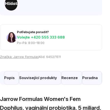
cena:
Hlídat
Potřebujete poradit?
Volejte ‭+420 555 333 688
Po–Pá: 8:00–18:00
Značka:
Jarrow Formulas
Kód:
6452/1511
Popis
Související produkty
Recenze
Poradna
Pod
Jarrow Formulas Women's Fem
Dophilus, vaginální probiotika, 5 miliard,