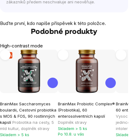
zákazníků předem neschvaluje ani neověřuje.
Buďte první, kdo napíše příspěvek k této položce.
Podobné produkty
High-contrast mode
-8 %
BrainMax Saccharomyces
BrainMax Probiotic Complex®
BrainMax Hi
boulardii, Cestovní probiotika
(Probiotika), 60
60 enteroso
s MOS & FOS, 90 rostlinných
enterosolventních kapslí
Vysoce úči
kapslí
Probiotika na cesty, 5
Doplněk stravy
jedince s h
mld kultur, doplněk stravy
Skladem > 5 ks
intolerancí
Po 10.8. u vás
Skladem > 5 ks
Skladem > 