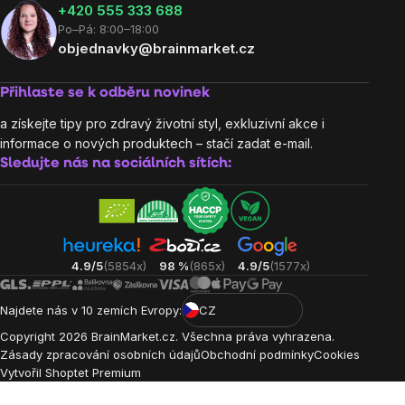
‭+420 555 333 688
Po–Pá: 8:00–18:00
objednavky@brainmarket.cz
Přihlaste se k odběru novinek
a získejte tipy pro zdravý životní styl, exkluzivní akce i
informace o nových produktech – stačí zadat e-mail.
Sledujte nás na sociálních sítích:
4.9/5
(5854x)
98 %
(865x)
4.9/5
(1577x)
Najdete nás v 10 zemích Evropy:
CZ
Copyright
2026
BrainMarket.cz. Všechna práva vyhrazena.
Zásady zpracování osobních údajů
Obchodní podmínky
Cookies
Vytvořil Shoptet Premium