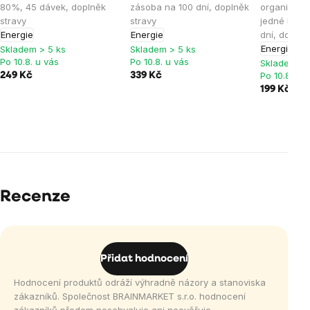
80%, 45 dávek, doplněk
zásoba na 100 dní, doplněk
organický 
stravy
stravy
jedné kapsl
Energie
Energie
dní, doplně
Energie
Skladem > 5 ks
Skladem > 5 ks
Po 10.8. u vás
Po 10.8. u vás
Skladem > 
Po 10.8. u 
249 Kč
339 Kč
199 Kč
Recenze
Přidat hodnocení
Hodnocení produktů odráží výhradně názory a stanoviska
zákazníků. Společnost BRAINMARKET s.r.o. hodnocení