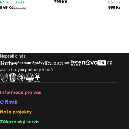
Po 10.8. u vás
Po 10.8. u 
799 Kč
549 Kč
599 Kč
999 Kč
Napsali o nás:
Zápatí
Jsme hrdými partnery klubů:
Informace pro vás
O firmě
Naše projekty
Zákaznický servis