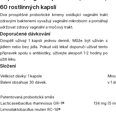
60 rostlinných kapslí
Dva prospěšné probiotické kmeny osídlující vaginální trakt
zdravými bakteriemi vyvažují vaginální mikrobiom a pomáhají
udržovat zdravý vaginální a močový trakt.
Doporučené dávkování
Dospělí užívají 1 kapsli jednou denně. Může být užíván s
jídlem nebo bez jídla. Pokud váš lékař doporučí užívat tento
přípravek spolu s antibiotiky, užívejte alespoň 1-2 hodiny po
užití léku.
Složení
Velikost dávky: 1 kapsle
Množ
Balení obsahuje 30 dávek.
v 1 
Patentovaná probiotická směs
Lacticaseibacillus rhamnosus
GR-1®
134 mg (5 m
Limosilaktobacillus reuteri
RC-14®