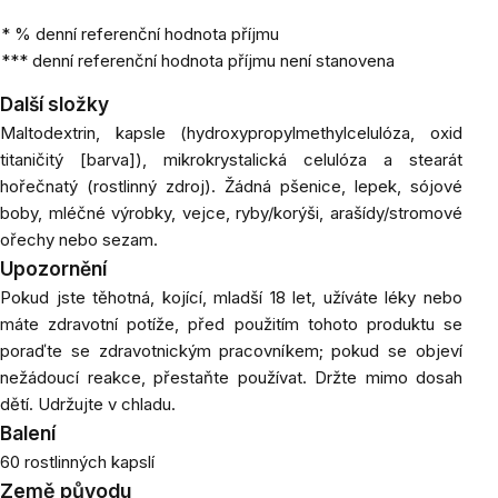
* % denní referenční hodnota příjmu
*** denní referenční hodnota příjmu není stanovena
Další složky
Maltodextrin, kapsle (hydroxypropylmethylcelulóza, oxid
titaničitý [barva]), mikrokrystalická celulóza a stearát
hořečnatý (rostlinný zdroj).
Žádná pšenice, lepek, sójové
boby, mléčné výrobky, vejce, ryby/korýši, arašídy/stromové
ořechy nebo sezam.
Upozornění
Pokud jste těhotná, kojící, mladší 18 let, užíváte léky nebo
máte zdravotní potíže, před použitím tohoto produktu se
poraďte se zdravotnickým pracovníkem;
pokud se objeví
nežádoucí reakce, přestaňte používat.
Držte mimo dosah
dětí. Udržujte v chladu.
Balení
60 rostlinných kapslí
Země původu