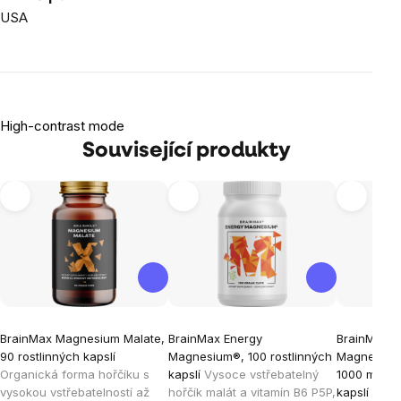
USA
High-contrast mode
Související produkty
BrainMax Magnesium Malate,
BrainMax Energy
BrainMax E
90 rostlinných kapslí
Magnesium®, 100 rostlinných
Magnesium®
Organická forma hořčíku s
kapslí
Vysoce vstřebatelný
1000 mg, 50
vysokou vstřebatelností až
hořčík malát a vitamín B6 P5P,
kapslí
Vyso