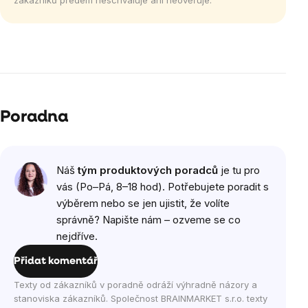
zákazníků předem neschvaluje ani neověřuje.
Poradna
Náš
tým produktových poradců
je tu pro
vás (Po–Pá, 8–18 hod). Potřebujete poradit s
výběrem nebo se jen ujistit, že volíte
správně? Napište nám – ozveme se co
nejdříve.
Přidat komentář
Texty od zákazníků v poradně odráží výhradně názory a
stanoviska zákazníků. Společnost BRAINMARKET s.r.o. texty