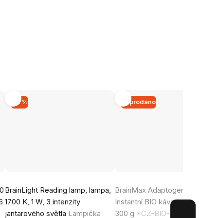
–11 %
Vyprodáno
Průměrné
Průměrné
00
BrainLight Reading lamp, lampa,
BrainMax Adaptogenic Coffee
hodnocení
hodnocení
6
1700 K, 1 W, 3 intenzity
Instantní BIO káva s adaptogen
produktu
produktu
jantarového světla
Lampička
300 g
*CZ-BIO-001 certifikát
je
je