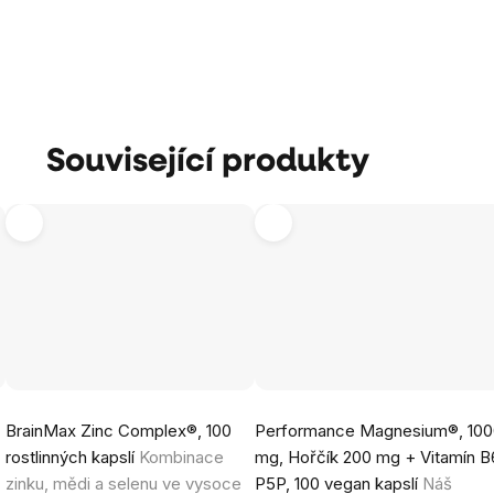
Související produkty
Průměrné
Průměrné
BrainMax Zinc Complex®, 100
Performance Magnesium®, 10
hodnocení
hodnocení
rostlinných kapslí
Kombinace
mg, Hořčík 200 mg + Vitamín B
produktu
produktu
zinku, mědi a selenu ve vysoce
P5P, 100 vegan kapslí
Náš
je
je