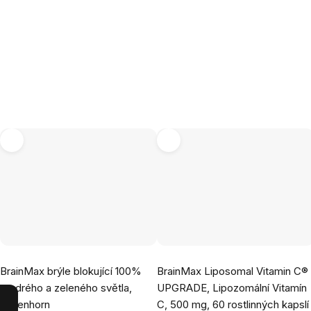
Průměrné
Průměrné
BrainMax brýle blokující 100%
BrainMax Liposomal Vitamin C®
hodnocení
hodnocení
modrého a zeleného světla,
UPGRADE, Lipozomální Vitamín
produktu
produktu
Greenhorn
C, 500 mg, 60 rostlinných kapslí
je
je