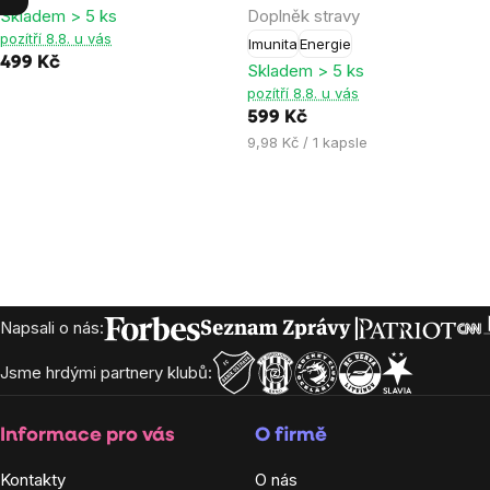
Skladem > 5 ks
Doplněk stravy
4,4
5,0
pozítří 8.8. u vás
Imunita
Energie
z
z
499 Kč
Skladem > 5 ks
5
5
pozítří 8.8. u vás
hvězdiček.
hvězdiček.
599 Kč
Měrná
9,98 Kč / 1 kapsle
cena:
Zápatí
Napsali o nás:
Jsme hrdými partnery klubů:
Informace pro vás
O firmě
Kontakty
O nás