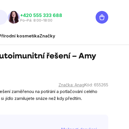
Nákupní
‭+420 555 333 688
Po–Pá: 8:00–18:00
košík
Přírodní kosmetika
Značky
utoimunitní řešení – Amy
Značka:
Anag
Kód:
655265
řešení zaměřenou na potírání a potlačování celého
si jídlo zamilujete snáze než kdy předtím.