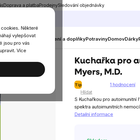
ás
Doprava a platba
Prodejny
Sledování objednávky
 cookies. Některé
áhají vylepšovat
nky
Muži
Ženy
Děti
Oblečení a doplňky
Potraviny
Domov
Dárky
é jsou pro vás
upravit. Více
šení – Amy Myers, M.D.
Kuchařka pro a
Myers, M.D.
1 hodnocení
Tip
Průměrné
Hlídat
hodnocení
S Kuchařkou pro autoimunitní 
produktu
spektra autoimunitních nemocí 
je
Detailní informace
5,0
z
5