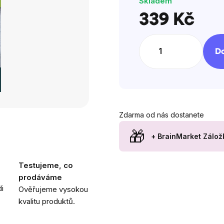
hvězdiček.
Skladem
339 Kč
Měrná
cena:
Do
Zdarma od nás dostanete
+ BrainMarket Zálož
Testujeme, co
prodáváme
i
Ověřujeme vysokou
kvalitu produktů.