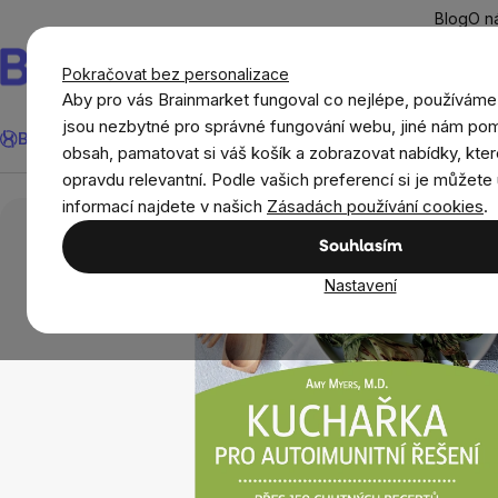
Přejít
Blog
O n
na
obsah
Pokračovat bez personalizace
Aby pro vás Brainmarket fungoval co nejlépe, používáme
Hledat
jsou nezbytné pro správné fungování webu, jiné nám pom
BrainMax®
Léto
Ušetři
Cíle
Doplňky stravy a výživa
Novi
obsah, pamatovat si váš košík a zobrazovat nabídky, kter
opravdu relevantní. Podle vašich preferencí si je můžete 
Domov
Knihy
Kuchařka pro autoimunitní ře
informací najdete v našich
Zásadách používání cookies
.
Souhlasím
Nastavení