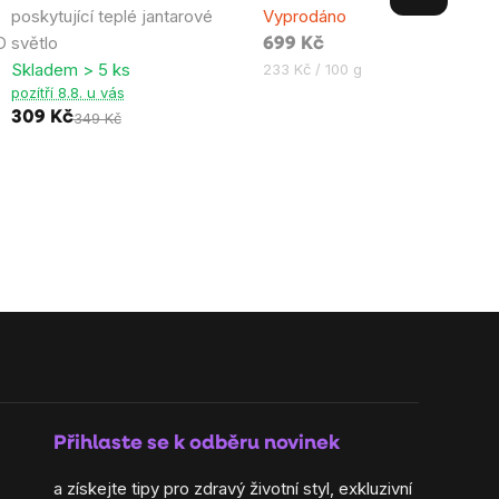
poskytující teplé jantarové
Vyprodáno
5,0
4,9
D
světlo
699 Kč
z
z
Skladem > 5 ks
Měrná
233 Kč / 100 g
5
5
cena:
pozítří 8.8. u vás
hvězdiček.
hvězdiček.
309 Kč
349 Kč
Přihlaste se k odběru novinek
a získejte tipy pro zdravý životní styl, exkluzivní