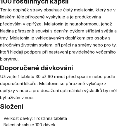
100 rostlinných kapslí
Tento doplněk stravy obsahuje čistý melatonin, který se v
lidském těle přirozeně vyskytuje a je produkována
především v epifýze. Melatonin je neurohormonu, jehož
hladina přirozeně souvisí s denním cyklem střídání světla a
tmy. Melatonin je vyhledávaným doplňkem pro osoby s
náročným životním stylem, při práci na směny nebo pro ty,
kteří hledají podporu při nastavení pravidelného večerního
biorytmu.
Doporučené dávkování
Užívejte 1 tabletu 30 až 60 minut před spaním nebo podle
doporučení lékaře. Melatonin se přirozeně vylučuje z
epifýzy v noci a pro dosažení optimálních výsledků by měl
být užíván v noci.
Složení
Velikost dávky: 1 rostlinná tableta
Balení obsahuje 100 dávek.