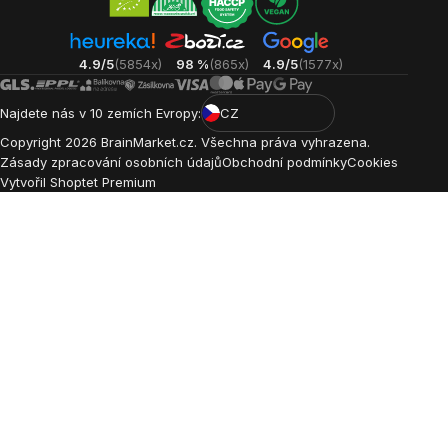
4.9/5
(5854x)
98 %
(865x)
4.9/5
(1577x)
Najdete nás v 10 zemích Evropy:
CZ
Copyright
2026
BrainMarket.cz. Všechna práva vyhrazena.
Zásady zpracování osobních údajů
Obchodní podmínky
Cookies
Vytvořil Shoptet Premium