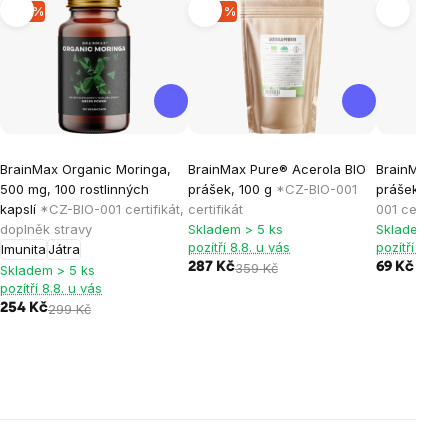
-15 %
-20 %
BrainMax Organic Moringa,
BrainMax Pure® Acerola BIO
BrainMax P
500 mg, 100 rostlinných
prášek, 100 g
*CZ-BIO-001
prášek, BIO
kapslí
*CZ-BIO-001 certifikát,
certifikát
001 certifik
doplněk stravy
Skladem > 5 ks
Skladem > 
pozítří 8.8. u vás
pozítří 8.8.
Imunita
Játra
287 Kč
359 Kč
69 Kč
Skladem > 5 ks
pozítří 8.8. u vás
254 Kč
299 Kč