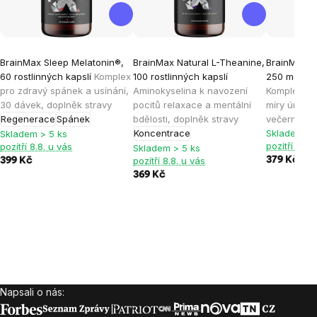
BrainMax Sleep Melatonin®,
BrainMax Natural L-Theanine,
BrainMax S
60 rostlinných kapslí
Komplex
100 rostlinných kapslí
250 mg, 50 
pro zdravý spánek a usínání,
Aminokyselina k navození
Komplex pr
30 dávek, doplněk stravy
pocitů relaxace a mentální
míry únavy 
Regenerace
Spánek
bdělosti, doplněk stravy
večerní rel
Koncentrace
Skladem > 
Skladem > 5 ks
pozítří 8.8.
pozítří 8.8. u vás
Skladem > 5 ks
pozítří 8.8. u vás
379 Kč
399 Kč
369 Kč
Napsali o nás:
Zápatí