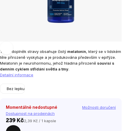
Tento doplněk stravy obsahuje čistý
melatonin
, který se v lidském
těle přirozeně vyskytuje a je produkována především v epifýze.
Melatonin je neurohormonu, jehož hladina přirozeně
souvisí s
denním cyklem střídání světla a tmy
.
Detailní informace
Bez lepku
Momentálně nedostupné
Možnosti doručení
Dostupnost na prodejnách
239 Kč
2,39 Kč / 1 kapsle
Měrná
cena: