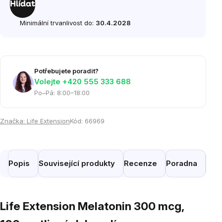
Hlídat
Minimální trvanlivost do:
30.4.2028
Potřebujete poradit?
Volejte ‭+420 555 333 688
Po–Pá: 8:00–18:00
Značka:
Life Extension
Kód:
66969
Popis
Související produkty
Recenze
Poradna
Pod
Life Extension Melatonin 300 mcg,