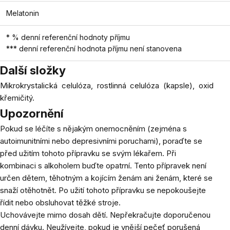
Melatonin
* % denní referenční hodnoty příjmu
*** denní referenční hodnota příjmu není stanovena
Další složky
Mikrokrystalická celulóza, rostlinná celulóza (kapsle), oxid
křemičitý.
Upozornění
Pokud se léčíte s nějakým onemocněním (zejména s
autoimunitními nebo depresivními poruchami), poraďte se
před užitím tohoto přípravku se svým lékařem. Při
kombinaci s alkoholem buďte opatrní. Tento přípravek není
určen dětem, těhotným a kojícím ženám ani ženám, které se
snaží otěhotnět. Po užití tohoto přípravku se nepokoušejte
řídit nebo obsluhovat těžké stroje.
Uchovávejte mimo dosah dětí. Nepřekračujte doporučenou
denní dávku. Neužívejte, pokud je vnější pečeť porušená