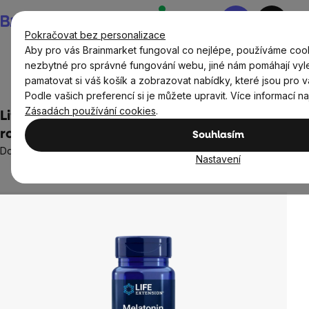
Přejít
Nákupní
na
košík
Pokračovat bez personalizace
obsah
Aby pro vás Brainmarket fungoval co nejlépe, používáme cook
nezbytné pro správné fungování webu, jiné nám pomáhají vyl
pamatovat si váš košík a zobrazovat nabídky, které jsou pro v
Cíle
Spánek
Podle vašich preferencí si je můžete upravit. Více informací n
Zásadách používání cookies
.
Life Extension Melatonin 300 mcg, 100
rostlinných kapslí
Souhlasím
Doplněk stravy
Nastavení
Neohodnoceno
Průměrné
hodnocení
produktu
je
0,0
z
5
hvězdiček.