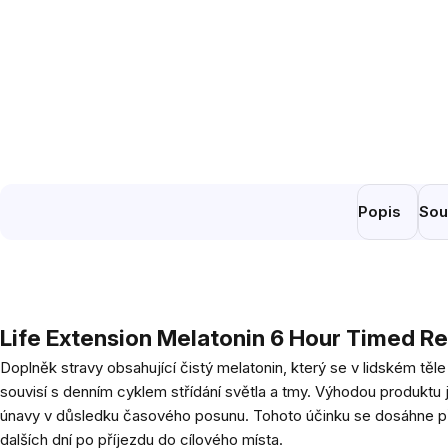
Popis
Sou
Life Extension Melatonin 6 Hour Timed Re
Doplněk stravy obsahující čistý melatonin, který se v lidském tě
souvisí s denním cyklem střídání světla a tmy. Výhodou produktu j
únavy v důsledku časového posunu. Tohoto účinku se dosáhne při
dalších dní po příjezdu do cílového místa.