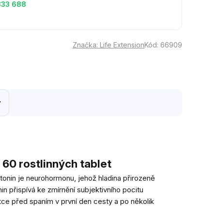
333 688
Značka:
Life Extension
Kód:
66909
y
60 rostlinných tablet
atonin je neurohormonu, jehož hladina přirozeně
in přispívá ke zmírnění subjektivního pocitu
ce před spaním v první den cesty a po několik