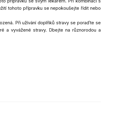
to přípravku se svým lékařem. Při kombinaci s
ití tohoto přípravku se nepokoušejte řídit nebo
zená. Při užívání doplňků stravy se poraďte se
ré a vyvážené stravy. Dbejte na různorodou a