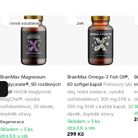
Nervová soustava
Mozek
BrainMax Magnesium
BrainMax Omega-3 Fish Oil®,
B
Bisglycinate®, 90 rostlinných
60 softgel kapslí
Prémiový rybí
m
kapslí
Hořčík bisglycinát
olej, nízká oxidace, vysoká
i
MagChel®, vysoká
vstřebatelnost, 300 mg EPA a
d
vstřebatelnost, 30 dávek,
200 mg DHA v každé kapsli, 30
S
zí
doplněk stravy
dávek, doplněk stravy
2
Skladem > 5 ks
Regenerace
zítra 8.8. u vás
Skladem > 5 ks
299 Kč
zítra 8.8. u vás