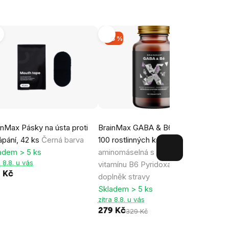
-15 %
-11
inMax Pásky na ústa proti
BrainMax GABA & B6, 700 mg,
Brain
ápání, 42 ks
Černá barva
100 rostlinných kapslí
Gama-
lampa
adem > 5 ks
aminomáselná s aktivní formou
janta
a 8.8. u vás
vitamínu B6 Pyridoxal-5-fosfát,
posky
9 Kč
doplněk stravy
světl
Skladem > 5 ks
Sklad
zítra 8.8. u vás
zítra 
279 Kč
309 
329 Kč