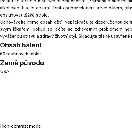
Pokud se léčíte s nějakým onemocněním (zejména s autoimunitn
alkoholem buďte opatrní. Tento přípravek není určen dětem, těho
obsluhovat těžké stroje.
Uchovávejte mimo dosah dětí. Nepřekračujte doporučenou denní
svým lékařem, pokud se léčíte se zdravotním problémem nebo 
vyváženou stravu a zdravý životní styl. Skladujte těsně uzavřen
Obsah balení
60 rostlinných tablet
Země původu
USA
High-contrast mode