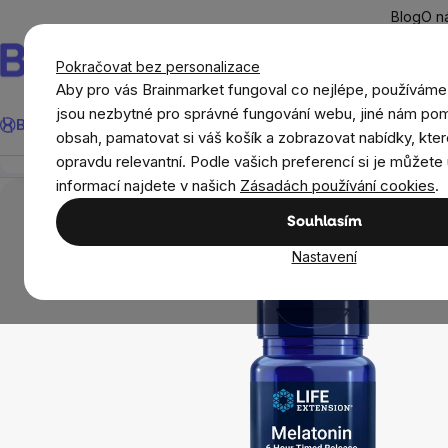
Přejít
Blog
O n
na
obsah
Pokračovat bez personalizace
Aby pro vás Brainmarket fungoval co nejlépe, používáme
Hledat
jsou nezbytné pro správné fungování webu, jiné nám pom
BrainMax®
Léto
Ušetři
Cíle
Doplňky stravy a výživa
Novi
Life Extension Melatonin 6 Hour Timed Release, mel
obsah, pamatovat si váš košík a zobrazovat nabídky, kter
Přehled
Popis
Související produkty
Recenze
opravdu relevantní. Podle vašich preferencí si je můžete 
Cíle
Spánek
Life Extension Melatonin 6 Ho
informací najdete v našich
Zásadách používání cookies
.
Souhlasím
Nastavení