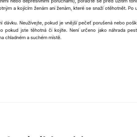
ími nebo depresivními poruchami), poraďte se před užitím toho
tným a kojícím ženám ani ženám, které se snaží otěhotnět. Po už
 dávku. Neužívejte, pokud je vnější pečeť porušená nebo poško
pokud jste těhotná či kojíte. Není určeno jako náhrada pest
é na chladném a suchém místě.