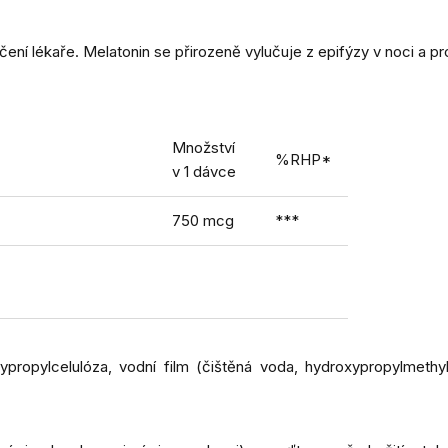
ení lékaře. Melatonin se přirozeně vylučuje z epifýzy v noci a p
Množství
%RHP*
v 1 dávce
750 mcg
***
propylcelulóza, vodní film (čištěná voda, hydroxypropylmethylce