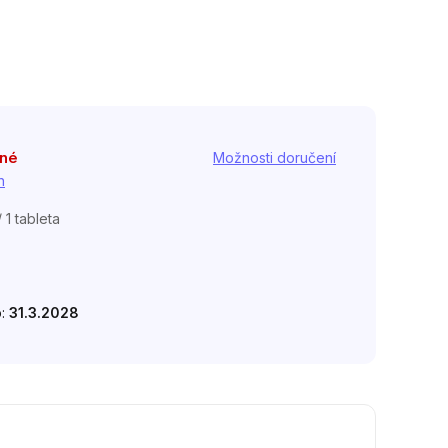
pné
Možnosti doručení
h
 1 tableta
o:
31.3.2028