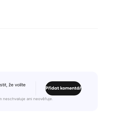
it, že volíte
Přidat komentář
m neschvaluje ani neověřuje.