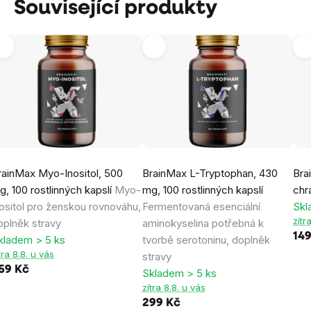
Související produkty
rainMax Myo-Inositol, 500
BrainMax L-Tryptophan, 430
Bra
g, 100 rostlinných kapslí
Myo-
mg, 100 rostlinných kapslí
chr
nositol pro ženskou rovnováhu,
Fermentovaná esenciální
Skl
zítr
oplněk stravy
aminokyselina potřebná k
14
kladem > 5 ks
tvorbě serotoninu, doplněk
tra 8.8. u vás
stravy
59 Kč
Skladem > 5 ks
zítra 8.8. u vás
299 Kč