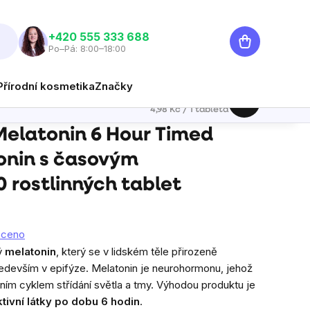
Nákupní
‭+420 555 333 688
Po–Pá: 8:00–18:00
košík
Přírodní kosmetika
Značky
299 Kč
Hlídat
Měrná cena:
4,98 Kč / 1 tableta
tablet
Melatonin 6 Hour Timed
onin s časovým
 rostlinných tablet
oceno
ý
melatonin
, který se v lidském těle přirozeně
edevším v epifýze. Melatonin je neurohormonu, jehož
nním cyklem střídání světla a tmy. Výhodou produktu je
tivní látky po dobu 6 hodin
.