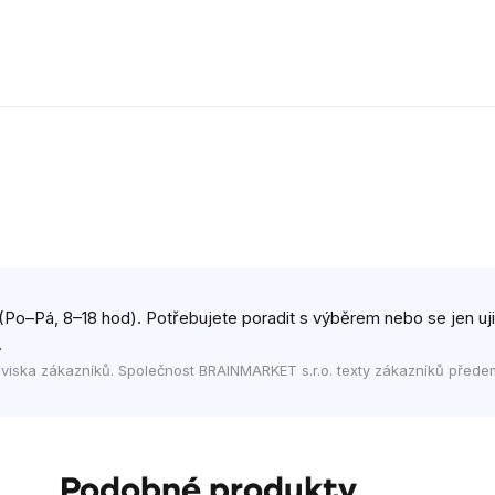
(Po–Pá, 8–18 hod). Potřebujete poradit s výběrem nebo se jen ujist
.
viska zákazníků. Společnost BRAINMARKET s.r.o. texty zákazníků přede
Podobné produkty