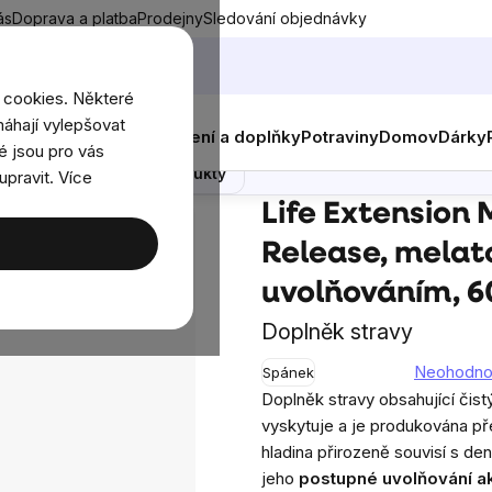
ás
Doprava a platba
Prodejny
Sledování objednávky
 cookies. Některé
áhají vylepšovat
nky
Muži
Ženy
Děti
Oblečení a doplňky
Potraviny
Domov
Dárky
atonin s časovým uvolňováním, 60 rostlinných tablet
é jsou pro vás
Poradna
Podobné produkty
upravit. Více
ur Timed Release, melatonin s časovým uvolňováním, 60 rostlinných 
Life Extension 
Release, melat
uvolňováním, 60
Doplněk stravy
Neohodn
Spánek
Průměrné
Doplněk stravy obsahující čist
hodnocení
vyskytuje a je produkována př
produktu
hladina přirozeně souvisí s de
je
jeho
postupné uvolňování ak
0,0