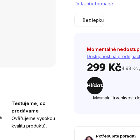
Detailní informace
z
5
Bez lepku
hvězdiček.
Momentálně nedostu
Dostupnost na prodejnác
299 Kč
4,98 Kč /
Měrná
cena:
Hlídat
Minimální trvanlivost d
Testujeme, co
prodáváme
i
Ověřujeme vysokou
kvalitu produktů.
Potřebujete poradit?