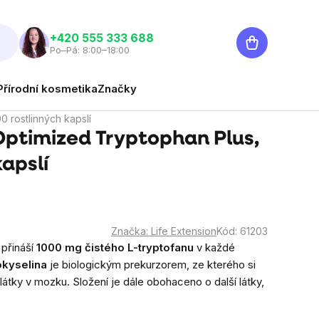
Nákupní
‭+420 555 333 688
Po–Pá: 8:00–18:00
košík
Přírodní kosmetika
Značky
0 rostlinných kapslí
Optimized Tryptophan Plus,
kapslí
Značka:
Life Extension
Kód:
61203
přináší
1000 mg čistého L-tryptofanu
v každé
okyselina
je biologickým prekurzorem, ze kterého si
látky v mozku. Složení je dále obohaceno o další látky,