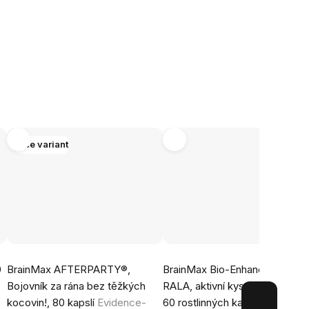
Více variant
Průměrné
Průměrné
0
BrainMax AFTERPARTY®,
BrainMax Bio-Enhanced® Na-
hodnocení
hodnocení
Bojovník za rána bez těžkých
RALA, aktivní kyselina lipoová,
produktu
produktu
kocovin!, 80 kapslí
Evidence-
60 rostlinných kapslí
je
je