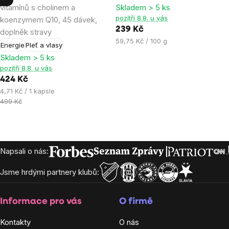
vitamínů s cholinem a
Skladem > 5 ks
5,0
5,0
pozítří 8.8. u vás
koenzymem Q10, 45 dávek,
z
z
239 Kč
doplněk stravy
5
5
Měrná
59,75 Kč / 100 g
Energie
Pleť a vlasy
hvězdiček.
hvězdiček.
cena:
Skladem > 5 ks
pozítří 8.8. u vás
424 Kč
Měrná
4,71 Kč / 1 kapsle
cena:
499 Kč
Zápatí
Napsali o nás:
Jsme hrdými partnery klubů:
Informace pro vás
O firmě
Kontakty
O nás