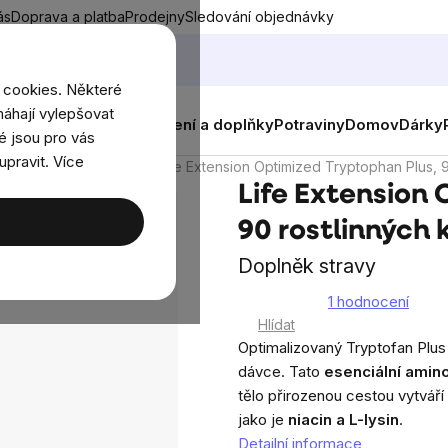
ás
Doprava a platba
Prodejny
Sledování objednávky
 cookies. Některé
áhají vylepšovat
nky
Muži
Ženy
Děti
Oblečení a doplňky
Potraviny
Domov
Dárky
é jsou pro vás
upravit. Více
atní aminokyseliny
Life Extension Optimized Tryptophan Plus, 9
Life Extension 
90 rostlinných 
Doplněk stravy
1 hodnocení
Průměrné
Hlídat
hodnocení
Optimalizovaný Tryptofan Plus 
produktu
dávce. Tato
esenciální amin
je
tělo přirozenou cestou vytváří 
5,0
jako je
niacin a L-lysin
.
z
Detailní informace