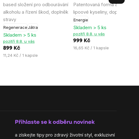
based složení pro odbourávání
Patentovaná forma aktivní R-
5,0
5,0
alkoholu a řízení škod, doplněk
lipoové kyseliny, doplněk strav
z
z
stravy
Energie
5
5
Skladem > 5 ks
Regenerace
Játra
hvězdiček.
hvězdiček.
pozítří 8.8. u vás
Skladem > 5 ks
999 Kč
pozítří 8.8. u vás
Měrná
16,65 Kč / 1 kapsle
899 Kč
cena:
Měrná
11,24 Kč / 1 kapsle
cena:
Přihlaste se k odběru novinek
a získejte tipy pro zdravý životní styl, exkluzivní