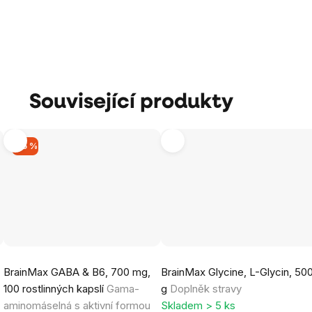
Související produkty
–15 %
Průměrné
Průměrné
BrainMax GABA & B6, 700 mg,
BrainMax Glycine, L-Glycin, 50
hodnocení
hodnocení
6
100 rostlinných kapslí
Gama-
g
Doplněk stravy
produktu
produktu
aminomáselná s aktivní formou
Skladem > 5 ks
je
je