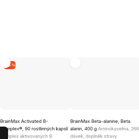
–15 %
Průměrné
Průměrné
BrainMax Activated B-
BrainMax Beta-alanine, Beta
hodnocení
hodnocení
Complex®, 90 rostlinných kapslí
alanin, 400 g
Aminokyselina, 26
produktu
produktu
Komplex aktivovaných B
dávek, doplněk stravy
je
je