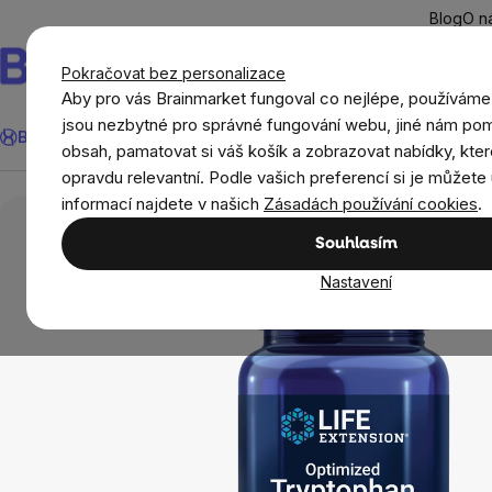
Přejít
Blog
O n
na
obsah
Pokračovat bez personalizace
Aby pro vás Brainmarket fungoval co nejlépe, používáme
Hledat
jsou nezbytné pro správné fungování webu, jiné nám pom
BrainMax®
Léto
Ušetři
Cíle
Doplňky stravy a výživa
Novi
obsah, pamatovat si váš košík a zobrazovat nabídky, kter
opravdu relevantní. Podle vašich preferencí si je můžete 
Doplňky stravy a výživa
Aminokyseliny
Ost
informací najdete v našich
Zásadách používání cookies
.
Souhlasím
Nastavení