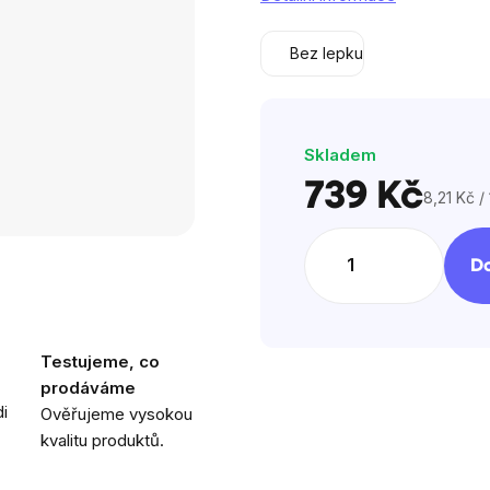
5
hvězdiček.
Bez lepku
Skladem
739 Kč
8,21 Kč /
Měrná
cena:
Do
Testujeme, co
prodáváme
i
Ověřujeme vysokou
kvalitu produktů.