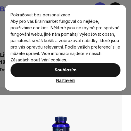
Přejít
Nákupní
na
košík
Pokračovat bez personalizace
obsah
Aby pro vás Brainmarket fungoval co nejlépe,
používáme cookies. Některé jsou nezbytné pro správné
fungování webu, jiné nám pomáhají vylepšovat obsah,
Doplňky stravy a výživa
Vitamíny a multivitamíny
pamatovat si váš košík a zobrazovat nabídky, které jsou
Multivitamíny
pro vás opravdu relevantní. Podle vašich preferencí si je
můžete upravit. Více informací najdete v našich
Life Extension Two Per Day multivitamín,
Zásadách používání cookies
.
120 kapslí
Doplněk stravy
Souhlasím
4 hodnocení
Průměrné
Nastavení
hodnocení
produktu
je
5,0
z
5
hvězdiček.