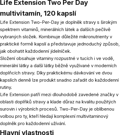
Life Extension Two Per Day
multivitamín, 120 kapslí
Life Extension Two-Per-Day je doplněk stravy s širokým
spektrem vitaminů, minerálních látek a dalších pečlivě
vybraných složek. Kombinuje důležité mikronutrienty v
praktické formě kapslí a představuje jednoduchý způsob,
jak obohatit každodenní jídelníček.
Složení obsahuje vitaminy rozpustné v tucích i ve vodě,
minerální látky a další látky běžně využívané v moderních
doplňcích stravy. Díky praktickému dávkování ve dvou
kapslích denně lze produkt snadno zařadit do každodenní
rutiny.
Life Extension patří mezi dlouhodobě zavedené značky v
oblasti doplňků stravy a klade důraz na kvalitu použitých
surovin i výrobních procesů. Two-Per-Day je oblíbenou
volbou pro ty, kteří hledají komplexní multivitaminový
doplněk pro každodenní užívání.
Hlavní vlastnosti