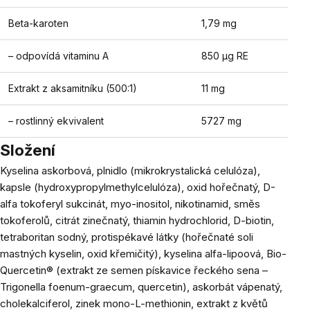
Beta-karoten
1,79 mg
– odpovídá vitaminu A
850 µg RE
Extrakt z aksamitníku (500:1)
11 mg
– rostlinný ekvivalent
5727 mg
Složení
Kyselina askorbová, plnidlo (mikrokrystalická celulóza),
kapsle (hydroxypropylmethylcelulóza), oxid hořečnatý, D-
alfa tokoferyl sukcinát, myo-inositol, nikotinamid, směs
tokoferolů, citrát zinečnatý, thiamin hydrochlorid, D-biotin,
tetraboritan sodný, protispékavé látky (hořečnaté soli
mastných kyselin, oxid křemičitý), kyselina alfa-lipoová, Bio-
Quercetin® (extrakt ze semen pískavice řeckého sena –
Trigonella foenum-graecum, quercetin), askorbát vápenatý,
cholekalciferol, zinek mono-L-methionin, extrakt z květů