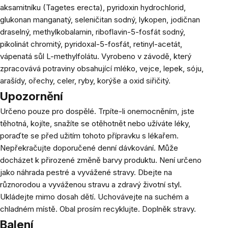
aksamitníku (Tagetes erecta), pyridoxin hydrochlorid,
glukonan manganatý, seleničitan sodný, lykopen, jodičnan
draselný, methylkobalamin, riboflavin-5-fosfát sodný,
pikolinát chromitý, pyridoxal-5-fosfát, retinyl-acetát,
vápenatá sůl L-methylfolátu. Vyrobeno v závodě, který
zpracovává potraviny obsahující mléko, vejce, lepek, sóju,
arašídy, ořechy, celer, ryby, korýše a oxid siřičitý.
Upozornění
Určeno pouze pro dospělé. Trpíte-li onemocněním, jste
těhotná, kojíte, snažíte se otěhotnět nebo užíváte léky,
poraďte se před užitím tohoto přípravku s lékařem.
Nepřekračujte doporučené denní dávkování. Může
docházet k přirozené změně barvy produktu. Není určeno
jako náhrada pestré a vyvážené stravy. Dbejte na
různorodou a vyváženou stravu a zdravý životní styl.
Ukládejte mimo dosah dětí. Uchovávejte na suchém a
chladném místě. Obal prosím recyklujte. Doplněk stravy.
Balení