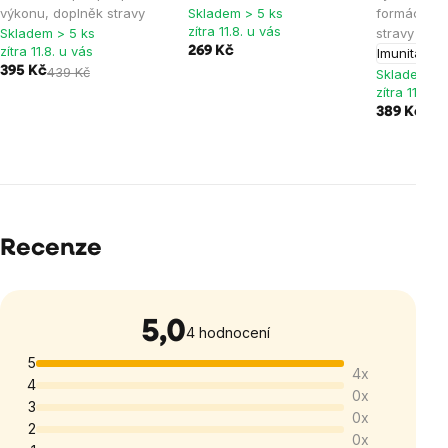
výkonu, doplněk stravy
Skladem > 5 ks
formách, 1
zítra 11.8. u vás
Skladem > 5 ks
stravy
zítra 11.8. u vás
269 Kč
Imunita
395 Kč
439 Kč
Skladem > 
zítra 11.8. u
389 Kč
Recenze
5,0
Průměrné
4 hodnocení
hodnocení
5
4x
produktu
4
0x
je
3
0x
5,0
2
0x