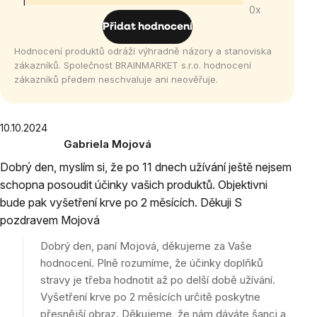
1
z
0x
5
Přidat hodnocení
hvězdiček.
Hodnocení produktů odráží výhradně názory a stanoviska
zákazníků. Společnost BRAINMARKET s.r.o. hodnocení
zákazníků předem neschvaluje ani neověřuje.
Výpis
10.10.2024
Gabriela Mojová
hodnocení
Hodnocení
Dobrý den, myslím si, že po 11 dnech užívání ještě nejsem
produktu
schopna posoudit účinky vašich produktů. Objektivni
je
bude pak vyšetření krve po 2 měsících. Děkuji S
5
z
pozdravem Mojová
5
Dobrý den, paní Mojová, děkujeme za Vaše
hvězdiček.
hodnocení. Plně rozumíme, že účinky doplňků
stravy je třeba hodnotit až po delší době užívání.
Vyšetření krve po 2 měsících určitě poskytne
přesnější obraz. Děkujeme, že nám dáváte šanci a