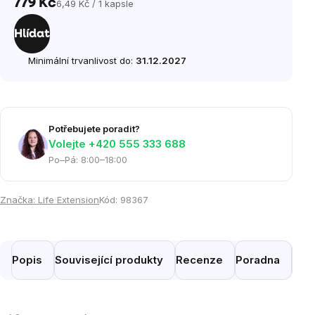
779 Kč
6,49 Kč / 1 kapsle
Měrná
cena:
Hlídat
Minimální trvanlivost do:
31.12.2027
Potřebujete poradit?
Volejte ‭+420 555 333 688
Po–Pá: 8:00–18:00
Značka:
Life Extension
Kód:
98367
Popis
Související produkty
Recenze
Poradna
Pod