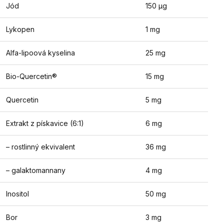
Jód
150 µg
Lykopen
1 mg
Alfa-lipoová kyselina
25 mg
Bio-Quercetin®
15 mg
Quercetin
5 mg
Extrakt z pískavice (6:1)
6 mg
– rostlinný ekvivalent
36 mg
– galaktomannany
4 mg
Inositol
50 mg
Bor
3 mg