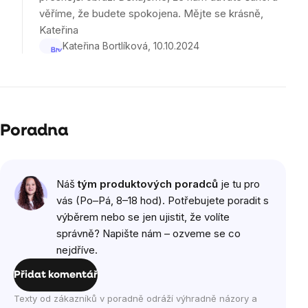
věříme, že budete spokojena. Mějte se krásně,
Kateřina
Kateřina Bortlíková
10.10.2024
Poradna
Náš
tým produktových poradců
je tu pro
vás (Po–Pá, 8–18 hod). Potřebujete poradit s
výběrem nebo se jen ujistit, že volíte
správně? Napište nám – ozveme se co
nejdříve.
Přidat komentář
Texty od zákazníků v poradně odráží výhradně názory a