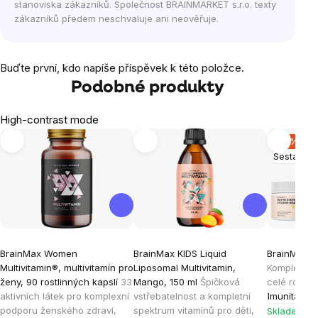
stanoviska zákazníků. Společnost BRAINMARKET s.r.o. texty
zákazníků předem neschvaluje ani neověřuje.
Buďte první, kdo napíše příspěvek k této položce.
Podobné produkty
High-contrast mode
-17 %
Sestaveno
BrainMax Women
BrainMax KIDS Liquid
BrainMax R
Multivitamin®, multivitamín pro
Liposomal Multivitamin,
Komplexní b
ženy, 90 rostlinných kapslí
33
Mango, 150 ml
Špičková
celé rodiny
aktivních látek pro komplexní
vstřebatelnost a kompletní
Imunita
podporu ženského zdraví,
spektrum vitamínů pro děti,
Skladem > 