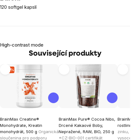
120 softgel kapslí
High-contrast mode
Související produkty
-10 %
BrainMax Creatine®
BrainMax Pure® Cocoa Nibs,
BrainMax Z
Monohydrate, Kreatin
Drcené Kakaové Boby,
rostlinných
monohydrát, 500 g
Organická
Nepražené, RAW, BIO, 250 g
zinku, mědi
sloučenina pro podporu
*CZ-BIO-001 certifikát
vysoce bio