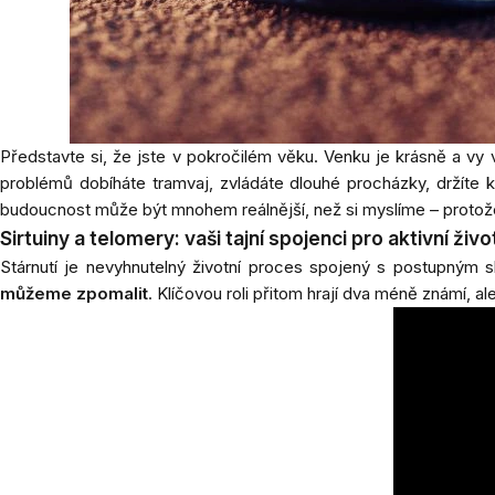
Představte si, že jste v pokročilém věku. Venku je krásně a vy 
problémů dobíháte tramvaj, zvládáte dlouhé procházky, držíte 
budoucnost může být mnohem reálnější, než si myslíme – protože t
Sirtuiny a telomery: vaši tajní spojenci pro aktivní živo
Stárnutí je nevyhnutelný životní proces spojený s postupným s
můžeme zpomalit
. Klíčovou roli přitom hrají dva méně známí, al