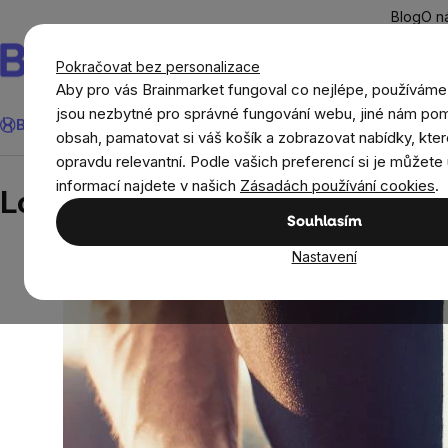
Přejít
Blog
O n
na
obsah
Pokračovat bez personalizace
Aby pro vás Brainmarket fungoval co nejlépe, používáme
Hledat
jsou nezbytné pro správné fungování webu, jiné nám pom
BrainMax®
Léto
Ušetři
Cíle
Doplňky stravy a výživa
Novi
obsah, pamatovat si váš košík a zobrazovat nabídky, kter
opravdu relevantní. Podle vašich preferencí si je můžete 
Blog
Longevity v praxi: Jak si i v 70 letech zavá
informací najdete v našich
Zásadách používání cookies
.
Longevity v praxi: Jak si i v 70
Souhlasím
Nastavení