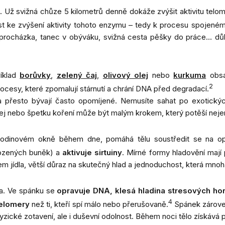
í
. Už svižná chůze 5 kilometrů denně dokáže zvýšit aktivitu tel
 vést ke zvýšení aktivity tohoto enzymu – tedy k procesu spojen
ná procházka, tanec v obýváku, svižná cesta pěšky do práce… dů
říklad
borůvky
,
zelený čaj
,
olivový olej
nebo
kurkuma
obsa
2
rocesy, které zpomalují stárnutí a chrání DNA před degradací.
přesto bývají často opomíjené. Nemusíte sahat po exotických 
 olej nebo špetku koření může být malým krokem, který potěší neje
ihodinovém okně během dne, pomáhá tělu soustředit se na op
ozených buněk) a
aktivuje sirtuiny
. Mírné formy hladovění mají p
m jídla, větší důraz na skutečný hlad a jednoduchost, která mnoh
ěla. Ve spánku se
opravuje DNA, klesá hladina stresových h
4
telomery
než ti, kteří spí málo nebo přerušovaně.
Spánek zárove
zické zotavení, ale i duševní odolnost. Během noci tělo získává p