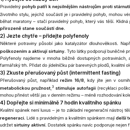
Pravidelný
pohyb patří k nejsilnějším nástrojům proti stárnut
životního stylu, jejichž součástí je i pravidelný pohyb, mohou
běhat maratony – stačí pravidelný pohyb, který vás těší. Klid
přirozeně stane součástí dne
.
2) Jezte chytře – přidejte polyfenoly
Některé potraviny působí jako katalyzátor dlouhověkosti. Nap
poškozením a aktivují sirtuiny
. Tyto látky podporují buněčné p
Polyfenoly najdeme v mnoha běžně dostupných potravinách, a 
farmářský trh. Přidat do jídelníčku pár barevných plodů, kvalitní
3) Zkuste přerušovaný půst (intermittent fasting)
Přerušovaný půst, například
režim 16/8
, kdy jíte jen v osm
3
metabolickou pružnost
,
stimuluje autofagii
(recyklaci pošk
mohou přinést větší jas v denním režimu – méně rozhodování kole
4) Dopřejte si minimálně 7 hodin kvalitního spánku
Kvalitní spánek není luxus – je to základní regenerační nástroj t
regeneraci
. Lidé s pravidelným a kvalitním spánkem mají
delší 
udržet
sirtuiny aktivní
. Dostatek spánku navíc podporuje nejen fy