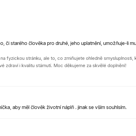
, či starého člověka pro druhé, jeho uplatnění, umožňuje-li mu 
a fyzickou stránku, ale to, co zmiňujete ohledně smysluplnosti, k
é zdraví i kvalitu stárnutí. Moc děkujeme za skvělé doplnění!
íčka, aby měl člověk životní náplň . jinak se vším souhlsím.