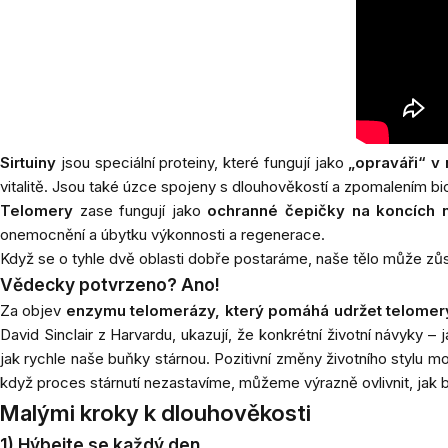
Sirtuiny
jsou speciální proteiny, které fungují jako
„opraváři“ v
vitalitě. Jsou také úzce spojeny s dlouhověkostí a zpomalením bio
Telomery
zase fungují jako
ochranné čepičky na koncích
onemocnění a úbytku výkonnosti a regenerace.
Když se o tyhle dvě oblasti dobře postaráme, naše tělo může zů
Vědecky potvrzeno? Ano!
Za objev
enzymu telomerázy, který pomáhá udržet telomer
David Sinclair z Harvardu, ukazují, že konkrétní životní návyky – 
jak rychle naše buňky stárnou. Pozitivní změny životního stylu m
když proces stárnutí nezastavíme, můžeme výrazně ovlivnit, jak
Malými kroky k dlouhověkosti
1) Hýbejte se každý den