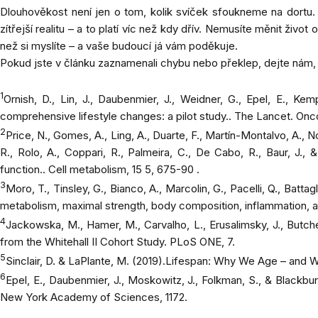
Dlouhověkost není jen o tom, kolik svíček sfoukneme na dortu. 
zítřejší realitu – a to platí víc než kdy dřív. Nemusíte měnit ž
než si myslíte – a vaše budoucí já vám poděkuje.
Pokud jste v článku zaznamenali chybu nebo překlep, dejte nám,
1
Ornish, D., Lin, J., Daubenmier, J., Weidner, G., Epel, E., Ke
comprehensive lifestyle changes: a pilot study..
The Lancet. Onc
2
Price, N., Gomes, A., Ling, A., Duarte, F., Martín-Montalvo, A., No
R., Rolo, A., Coppari, R., Palmeira, C., De Cabo, R., Baur, J., 
function..
Cell metabolism
, 15 5, 675-90 .
3
Moro, T., Tinsley, G., Bianco, A., Marcolin, G., Pacelli, Q., Batta
metabolism, maximal strength, body composition, inflammation, an
4
Jackowska, M., Hamer, M., Carvalho, L., Erusalimsky, J., Butch
from the Whitehall II Cohort Study.
PLoS ONE
, 7.
5
Sinclair, D. & LaPlante, M. (2019).
Lifespan: Why We Age – and 
6
Epel, E., Daubenmier, J., Moskowitz, J., Folkman, S., & Blackb
New York Academy of Sciences
, 1172.