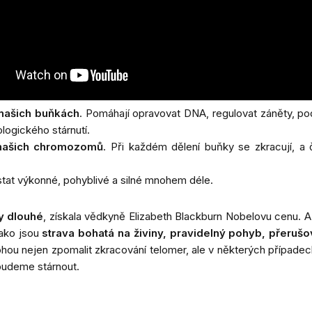
 našich buňkách
. Pomáhají opravovat DNA, regulovat záněty, po
logického stárnutí.
 našich chromozomů
. Při každém dělení buňky se zkracují, a č
stat výkonné, pohyblivé a silné mnohem déle.
y dlouhé
, získala vědkyně Elizabeth Blackburn Nobelovu cenu. A 
jako jsou
strava bohatá na živiny, pravidelný pohyb, přerušo
ohou nejen zpomalit zkracování telomer, ale v některých případech
 budeme stárnout.