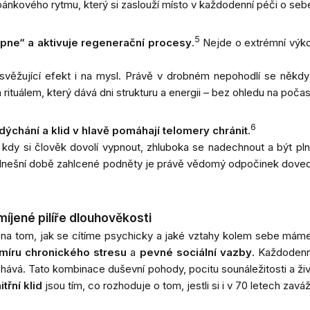
ánkového rytmu, který si zaslouží místo v každodenní péči o seb
5
pne“ a aktivuje regenerační procesy
.
Nejde o extrémní výkon
věžující efekt i na mysl. Právě v drobném nepohodlí se někdy
rituálem, který dává dni strukturu a energii – bez ohledu na počas
6
chání a klid v hlavě pomáhají telomery chránit
.
u, kdy si člověk dovolí vypnout, zhluboka se nadechnout a být pl
 V dnešní době zahlcené podněty je právě vědomý odpočinek doved
íjené pilíře dlouhověkosti
í i na tom, jak se cítíme psychicky a jaké vztahy kolem sebe máme
míru chronického stresu
a
pevné sociální vazby
. Každodenní
ěchává. Tato kombinace duševní pohody, pocitu sounáležitosti a ži
třní klid
jsou tím, co rozhoduje o tom, jestli si i v 70 letech za