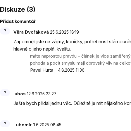
Diskuze (3)
Přidat komentář
Výpis
Věra Dvořáková
25.6.2025 18:19
diskuzí
Zapomněli jste na zájmy, koníčky, potřebnost stárnoucího
hlavně o jeho náplň, kvalitu.
máte naprostou pravdu – článek je více zaměřený n
pohoda a pocit smyslu mají obrovský vliv na celkov
Pavel Hurta
4.8.2025 11:36
lubos
12.6.2025 23:27
Ješťe bych přidal jednu věc. Důležité je mít nějakého kon
Lubomír
3.6.2025 08:45