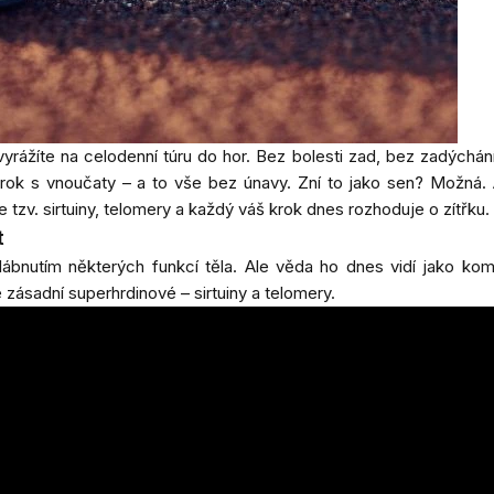
vyrážíte na celodenní túru do hor. Bez bolesti zad, bez zadýchá
krok s vnoučaty – a to vše bez únavy. Zní to jako sen? Možná.
zv. sirtuiny, telomery a každý váš krok dnes rozhoduje o zítřku.
t
lábnutím některých funkcí těla. Ale věda ho dnes vidí jako ko
e zásadní superhrdinové – sirtuiny a telomery.