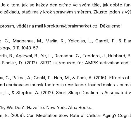
Je o tom, jak se každý den cítíme ve svém těle, jak dobře fung
ivot od základu, stačí malý krok správným směrem. Zkuste jeden z 
 prosím, vědět na mail
korektura@brainmarket.cz
. Děkujeme!
mp, C., Magbanua, M., Marlin, R., Yglecias, L., Carroll, P., & B
ology
, 9 11, 1048-57 .
rth, B., Agarwal, B., Ye, L., Ramadori, G., Teodoro, J., Hubbard, B.,
& Sinclair, D. (2012). SIRT1 is required for AMPK activation and
glia, G., Palma, A., Gentil, P., Neri, M., & Paoli, A. (2016). Effect
d cardiovascular risk factors in resistance-trained males.
Journa
er, L., & Steptoe, A. (2012). Short Sleep Duration Is Associated
Why We Don't Have To.
New York: Atria Books.
urn, E. (2009). Can Meditation Slow Rate of Cellular Aging? Cogn