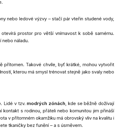
e.
y nebo ledové výzvy – stačí pár vteřin studené vody,
 otevírá prostor pro větší vnímavost k sobě samému.
í nebo náladu.
ně přítomen. Takové chvíle, byť krátké, mohou vytvořit
ností, kterou má smysl trénovat stejně jako svaly nebo
. Lidé v tzv.
modrých zónách
, kde se běžně dožívají
 kontakt s rodinou, přáteli nebo komunitou jim přináší
vota v přítomném okamžiku má obrovský vliv na kvalitu i
vážete tkaničky bez funění – a s úsměvem.