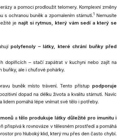
omerázy a pomoci prodloužit telomery. Komplexní změny
1
ému s ochranou buněk a zpomalením stárnutí.
Nemusíte
ležité je
najít si rytmus, který vám sedí a který se
hují
polyfenoly – látky, které chrání buňky před
doplňcích – stačí zapátrat v kuchyni nebo zajít na
n buňky, ale i chuťové pohárky.
ravu buněk místo trávení. Tento přístup
podporuje
ozitivní dopad na délku života a kvalitu stárnutí. Navíc
a lidem pomáhá lépe vnímat své tělo i potřeby.
ormonů
a
tělo produkuje látky důležité pro imunitu i
ň přispívá k rovnováze v tělesném prostředí a pomáhá
rostor pro hluboký klid, který mu přes den často chybí.