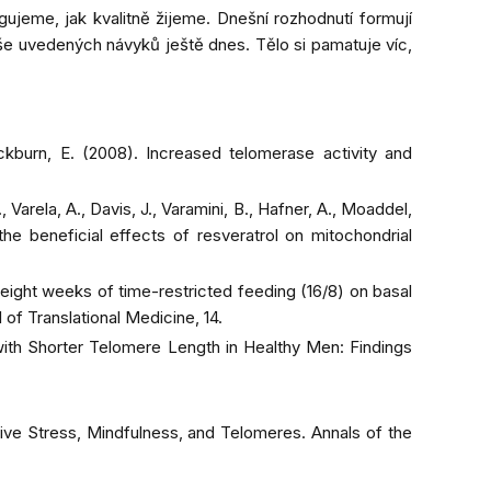
ujeme, jak kvalitně žijeme. Dnešní rozhodnutí formují
výše uvedených návyků ještě dnes. Tělo si pamatuje víc,
lackburn, E. (2008). Increased telomerase activity and
 Varela, A., Davis, J., Varamini, B., Hafner, A., Moaddel,
 the beneficial effects of resveratrol on mitochondrial
s of eight weeks of time-restricted feeding (16/8) on basal
l of Translational Medicine
, 14.
 with Shorter Telomere Length in Healthy Men: Findings
itive Stress, Mindfulness, and Telomeres.
Annals of the