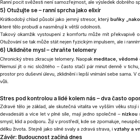
Ranní pocit svěžesti není samozřejmost, ale výsledek dobrého sp
5) Otužujte se – ranní sprcha jako elixír
Krátkodobý chlad působí jako jemný stresor, který
buňky „nako
které tělo probudí a nasměrují k větší odolnosti.
Takový okamžik vystoupení z komfortu může mít překvapivě os
Otužování se tak může stát nejen fyzickým impulsem, ale i ranním 
6) Uklidněte mysl – chraňte telomery
Chronický stres zkracuje telomery. Naopak
meditace, vědomé dý
Nemusí jít o nic složitého – často stačí pár minut denně v tich
prostor pro duševní úlevu, zklidnění i lepší vnímání sebe sama.
vůli.
Stres pod kontrolou a lidé kolem nás – dva často opom
Zdravé tělo je základ, ale skutečná vitalita ve vyšším věku stoj
devadesáti a více let v plné síle, mají jedno společné –
nízkou 
smysl, klid a podporu. Žijí v prostředí, kde se zpomaluje, neusp
délku života. Stejně jako silné svaly a zdravá strava, i
vztahy a vni
Závěr: Budoucnost začíná dnes