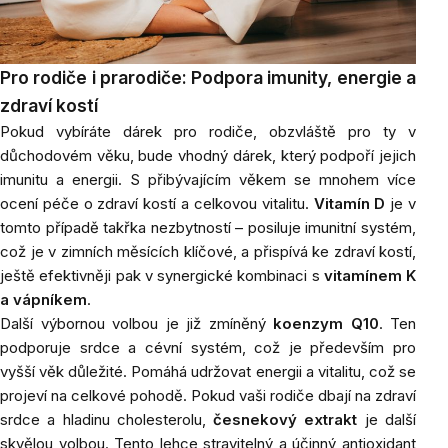
Pro rodiče i prarodiče: Podpora imunity, energie a
zdraví kostí
Pokud vybíráte dárek pro rodiče, obzvláště pro ty v
důchodovém věku, bude vhodný dárek, který podpoří jejich
imunitu a energii. S přibývajícím věkem se mnohem více
ocení péče o zdraví kostí a celkovou vitalitu.
Vitamín D
je v
tomto případě takřka nezbytností – posiluje imunitní systém,
což je v zimních měsících klíčové, a přispívá ke zdraví kostí,
ještě efektivněji pak v synergické kombinaci s
vitamínem K
a vápníkem
.
Další výbornou volbou je již zmíněný
koenzym Q10
. Ten
podporuje srdce a cévní systém, což je především pro
vyšší věk důležité. Pomáhá udržovat energii a vitalitu, což se
projeví na celkové pohodě. Pokud vaši rodiče dbají na zdraví
srdce a hladinu cholesterolu,
česnekový extrakt
je další
skvělou volbou. Tento lehce stravitelný a účinný antioxidant