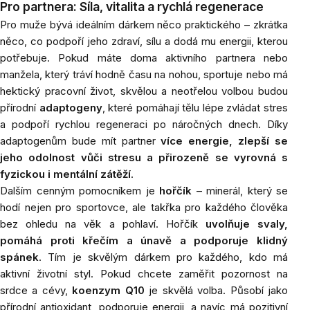
Pro partnera: Síla, vitalita a rychlá regenerace
Pro muže bývá ideálním dárkem něco praktického – zkrátka
něco, co podpoří jeho zdraví, sílu a dodá mu energii, kterou
potřebuje. Pokud máte doma aktivního partnera nebo
manžela, který tráví hodně času na nohou, sportuje nebo má
hektický pracovní život, skvělou a neotřelou volbou budou
přírodní
adaptogeny
, které pomáhají tělu lépe zvládat stres
a podpoří rychlou regeneraci po náročných dnech. Díky
adaptogenům bude mít partner
více energie, zlepší se
jeho odolnost vůči stresu a přirozeně se vyrovná s
fyzickou i mentální zátěží
.
Dalším cenným pomocníkem je
hořčík
– minerál, který se
hodí nejen pro sportovce, ale takřka pro každého člověka
bez ohledu na věk a pohlaví. Hořčík
uvolňuje svaly,
pomáhá proti křečím a únavě a podporuje klidný
spánek
. Tím je skvělým dárkem pro každého, kdo má
aktivní životní styl. Pokud chcete zaměřit pozornost na
srdce a cévy,
koenzym Q10
je skvělá volba. Působí jako
přírodní antioxidant, podporuje energii, a navíc má pozitivní