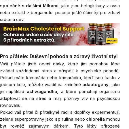
společně s dalšími látkami
, jako jsou betaglukany z ovsa
nebo extrakt z bergamotu, pracuje ještě účinněji pro zdraví
srdce a cév.
Pro přátele: Duševní pohoda a zdravý životní styl
Vaši přátelé jistě ocení dárky, které jim pomohou lépe
zvládat každodenní stres a přispějí k psychické pohodě.
Pokud máte kamaráda nebo kamarádku, kteří jsou často v
jednom kole, můžete vsadit na zmíněné
adaptogeny
, jako
je například
ashwagandha
, a které pomáhají organismu
adaptovat se na stres a mají příznivý vliv na psychickou
rovnováhu.
Pokud váš přítel či přítelkyně rádi s doplňky experimentují,
zelené superpotraviny jako
spirulina
nebo
chlorella
mohou
být rovněž zajímavým dárkem. Tyto látky přirozeně