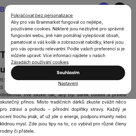
Přejít
Nákupní
na
košík
Pokračovat bez personalizace
obsah
Aby pro vás Brainmarket fungoval co nejlépe,
používáme cookies. Některé jsou nezbytné pro správné
fungování webu, jiné nám pomáhají vylepšovat obsah,
Blog
Tipy na vánoční dárky, které udělají radost a
pamatovat si váš košík a zobrazovat nabídky, které jsou
pomohou
pro vás opravdu relevantní. Podle vašich preferencí si je
Tipy na vánoční dárky, které
můžete upravit. Více informací najdete v našich
Zásadách používání cookies
.
udělají radost a pomohou
Souhlasím
11.11.2024
Nastavení
S blížícími se Vánocemi možná přemýšlíte, čím letos
obdarovat své blízké tak, aby byl dárek osobní a přinesl
skutečný přínos. Místo tradičních dárků zkuste zvážit něco
pro zdraví a pohodu – přírodní doplňky stravy. Každý je
ocení trochu jinak, ať už jde o energii, podporu imunity nebo
klidnou mysl. Zde jsou tipy na to, co vybírat pro různé členy
rodiny či přátele.