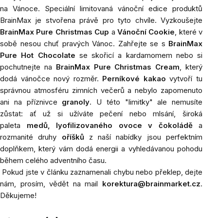
na Vánoce. Speciální limitovaná vánoční edice produktů
BrainMax je stvořena právě pro tyto chvíle. Vyzkoušejte
BrainMax Pure Christmas Cup
a
Vánoční Cookie
, které v
sobě nesou chuť pravých Vánoc. Zahřejte se s
BrainMax
Pure Hot Chocolate
se skořicí a kardamomem nebo si
pochutnejte na
BrainMax Pure Christmas Cream
, který
dodá vánočce nový rozměr.
Perníkové kakao
vytvoří tu
správnou atmosféru zimních večerů a nebylo zapomenuto
ani na příznivce
granoly
. U této "limitky" ale nemusíte
zůstat: ať už si užíváte pečení nebo mlsání, široká
paleta
medů
,
lyofilizovaného ovoce v čokoládě
a
rozmanité druhy
oříšků
z naší nabídky jsou perfektním
doplňkem, který vám dodá energii a vyhledávanou pohodu
během celého adventního času.
Pokud jste v článku zaznamenali chybu nebo překlep, dejte
nám, prosím, vědět na mail
korektura@brainmarket.cz
.
Děkujeme!