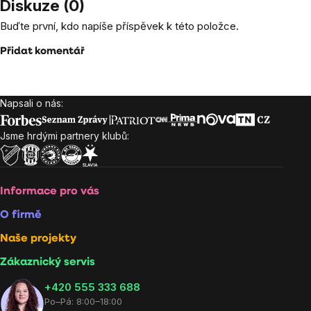
Diskuze (0)
Buďte první, kdo napíše příspěvek k této položce.
Přidat komentář
Napsali o nás:
Zápatí
Jsme hrdými partnery klubů:
Informace pro vás
O firmě
Naše projekty
Zákaznický servis
‭+420 555 333 688
Po–Pá: 8:00–18:00