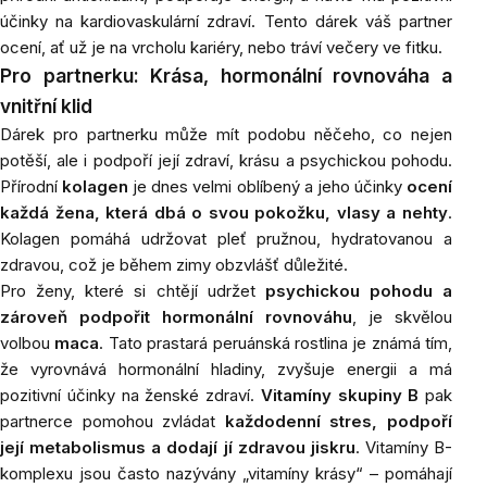
účinky na kardiovaskulární zdraví. Tento dárek váš partner
ocení, ať už je na vrcholu kariéry, nebo tráví večery ve fitku.
Pro partnerku: Krása, hormonální rovnováha a
vnitřní klid
Dárek pro partnerku může mít podobu něčeho, co nejen
potěší, ale i podpoří její zdraví, krásu a psychickou pohodu.
Přírodní
kolagen
je dnes velmi oblíbený a jeho účinky
ocení
každá žena, která dbá o svou pokožku, vlasy a nehty
.
Kolagen pomáhá udržovat pleť pružnou, hydratovanou a
zdravou, což je během zimy obzvlášť důležité.
Pro ženy, které si chtějí udržet
psychickou pohodu a
zároveň podpořit hormonální rovnováhu
, je skvělou
volbou
maca
. Tato prastará peruánská rostlina je známá tím,
že vyrovnává hormonální hladiny, zvyšuje energii a má
pozitivní účinky na ženské zdraví.
Vitamíny skupiny B
pak
partnerce pomohou zvládat
každodenní stres, podpoří
její metabolismus a dodají jí zdravou jiskru
. Vitamíny B-
komplexu jsou často nazývány „vitamíny krásy“ – pomáhají