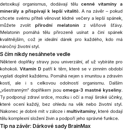
detoxikují organismus, dodávají tělu
cenné vitamíny a
minerály a přispívají k lepší vitalit
ě. A na závěr – pokud
chcete svému příteli věnovat klidné večery a lepší spánek,
můžete zvolit
přírodní melatonin
z višňové šťávy.
Melatonin pomáhá tělu přirozeně usínat a činí spánek
kvalitnějším, což je ideální dárek pro každého, kdo má
náročný životní styl.
S čím nikdy nesáhnete vedle
Některé doplňky stravy jsou univerzální, ať už vybíráte pro
kohokoli.
Vitamín D
patří k těm, které se v zimním období
vyplatí doplnit každému. Pomáhá nejen s imunitou a zdravím
kostí, ale i s celkovou odolností organismu. Dalším
„všestranným“ doplňkem jsou
omega-3 mastné kyseliny
.
Ty podporují zdraví srdce, mozku i očí a mají široké účinky,
které ocení každý, bez ohledu na věk nebo životní styl.
Nakonec je dobré mít v záloze i
multivitamíny
, které dodají
tělu komplexní složení živin a podpoří jeho správné funkce.
Tip na závěr: Dárkové sady BrainMax