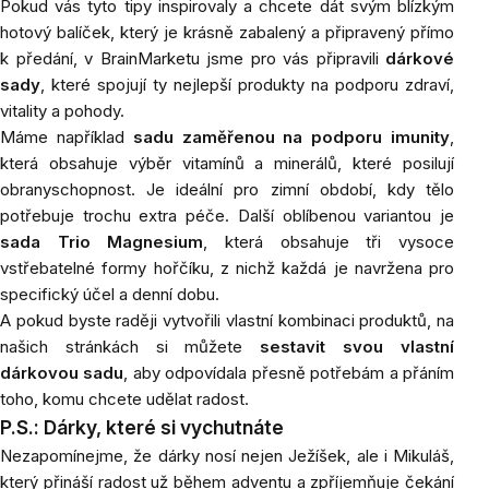
Pokud vás tyto tipy inspirovaly a chcete dát svým blízkým
hotový balíček, který je krásně zabalený a připravený přímo
k předání, v BrainMarketu jsme pro vás připravili
dárkové
sady
, které spojují ty nejlepší produkty na podporu zdraví,
vitality a pohody.
Máme například
sadu zaměřenou na podporu imunity
,
která obsahuje výběr vitamínů a minerálů, které posilují
obranyschopnost. Je ideální pro zimní období, kdy tělo
potřebuje trochu extra péče. Další oblíbenou variantou je
sada Trio Magnesium
, která obsahuje
tři vysoce
vstřebatelné formy hořčíku, z nichž každá je navržena pro
specifický účel a denní dobu.
A pokud byste raději vytvořili vlastní kombinaci produktů, na
našich stránkách si můžete
sestavit svou vlastní
dárkovou sadu
, aby odpovídala přesně potřebám a přáním
toho, komu chcete udělat radost.
P.S.: Dárky, které si vychutnáte
Nezapomínejme, že dárky nosí nejen Ježíšek, ale i Mikuláš,
který přináší radost už během adventu a zpříjemňuje čekání