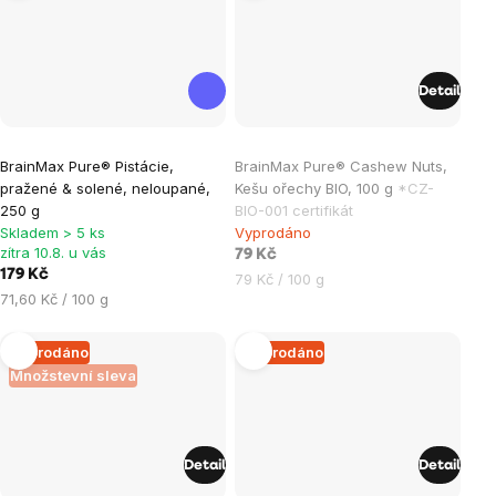
Detail
Průměrné
Průměrné
BrainMax Pure® Pistácie,
BrainMax Pure® Cashew Nuts,
hodnocení
hodnocení
pražené & solené, neloupané,
Kešu ořechy BIO, 100 g
*CZ-
produktu
produktu
250 g
BIO-001 certifikát
je
je
Skladem > 5 ks
Vyprodáno
zítra 10.8. u vás
1,0
5,0
79 Kč
179 Kč
Měrná
79 Kč / 100 g
z
z
Měrná
71,60 Kč / 100 g
cena:
5
5
cena:
hvězdiček.
hvězdiček.
Vyprodáno
Vyprodáno
Množstevní sleva
Detail
Detail