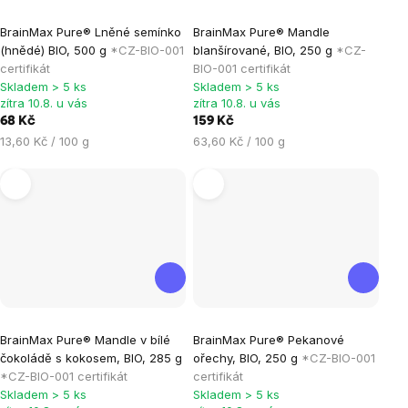
Průměrné
Průměrné
BrainMax Pure® Lněné semínko
BrainMax Pure® Mandle
hodnocení
hodnocení
(hnědé) BIO, 500 g
*CZ-BIO-001
blanšírované, BIO, 250 g
*CZ-
produktu
produktu
certifikát
BIO-001 certifikát
je
je
Skladem > 5 ks
Skladem > 5 ks
zítra 10.8. u vás
zítra 10.8. u vás
0,0
5,0
68 Kč
159 Kč
z
z
Měrná
Měrná
13,60 Kč / 100 g
63,60 Kč / 100 g
5
5
cena:
cena:
hvězdiček.
hvězdiček.
Průměrné
Průměrné
BrainMax Pure® Mandle v bílé
BrainMax Pure® Pekanové
hodnocení
hodnocení
čokoládě s kokosem, BIO, 285 g
ořechy, BIO, 250 g
*CZ-BIO-001
produktu
produktu
*CZ-BIO-001 certifikát
certifikát
je
je
Skladem > 5 ks
Skladem > 5 ks