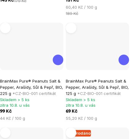
143 Kč
179 Kč
151 Kč
Měrná
60,40 Kč / 100 g
cena:
189 Kč
Průměrné
BrainMax Pure® Peanuts Salt &
BrainMax Pure® Peanuts Salt &
hodnocení
Pepper, Arašídy, Sůl & Pepř, BIO,
Pepper, Arašídy, Sůl & Pepř, BIO,
produktu
225 g
*CZ-BIO-001 certifikát
125 g
*CZ-BIO-001 certifikát
je
Skladem > 5 ks
Skladem > 5 ks
zítra 10.8. u vás
zítra 10.8. u vás
0,0
99 Kč
69 Kč
z
Měrná
Měrná
44 Kč / 100 g
55,20 Kč / 100 g
5
cena:
cena:
hvězdiček.
Vyprodáno