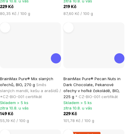
zítra 10.8. u vás
zítra 10.8. u vás
5,0
0,0
229 Kč
219 Kč
z
z
Měrná
Měrná
80,35 Kč / 100 g
87,60 Kč / 100 g
5
5
cena:
cena:
hvězdiček.
hvězdiček.
Průměrné
BrainMax Pure® Mix slaných
BrainMax Pure® Pecan Nuts in
hodnocení
ořechů, BIO, 270 g
Směs
Dark Chocolate, Pekanové
produktu
slaných mandlí, kešu a arašídů /
ořechy v hořké čokoládě, BIO,
je
*CZ-BIO-001 certifikát
225 g
* CZ-BIO-001 certifikát
Skladem > 5 ks
Skladem > 5 ks
5,0
zítra 10.8. u vás
zítra 10.8. u vás
z
149 Kč
229 Kč
5
Měrná
Měrná
55,19 Kč / 100 g
101,78 Kč / 100 g
hvězdiček.
cena:
cena: