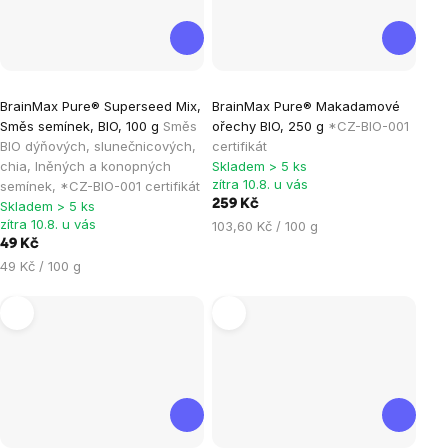
Průměrné
BrainMax Pure® Superseed Mix,
BrainMax Pure® Makadamové
hodnocení
Směs semínek, BIO, 100 g
Směs
ořechy BIO, 250 g
*CZ-BIO-001
produktu
BIO dýňových, slunečnicových,
certifikát
je
chia, lněných a konopných
Skladem > 5 ks
zítra 10.8. u vás
semínek, *CZ-BIO-001 certifikát
5,0
259 Kč
Skladem > 5 ks
z
zítra 10.8. u vás
Měrná
103,60 Kč / 100 g
5
49 Kč
cena:
hvězdiček.
Měrná
49 Kč / 100 g
cena: