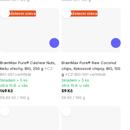
5
5
cena:
cena:
hvězdiček.
hvězdiček.
Množstevní sleva
Množstevní sleva
Průměrné
Průměrné
BrainMax Pure® Cashew Nuts,
BrainMax Pure® Raw Coconut
hodnocení
hodnocení
Kešu ořechy, BIO, 250 g
*CZ-
chips, Kokosové chipsy, BIO, 100
produktu
produktu
BIO-001 certifikát
g
*CZ-BIO-001 certifikát
je
je
Skladem > 5 ks
Skladem > 5 ks
zítra 10.8. u vás
zítra 10.8. u vás
5,0
5,0
149 Kč
59 Kč
z
z
Měrná
Měrná
59,60 Kč / 100 g
59 Kč / 100 g
5
5
cena:
cena:
hvězdiček.
hvězdiček.