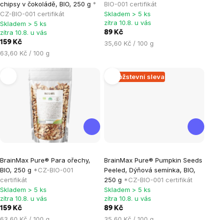
produktu
produktu
chipsy v čokoládě, BIO, 250 g
*
BIO-001 certifikát
je
je
CZ-BIO-001 certifikát
Skladem > 5 ks
zítra 10.8. u vás
Skladem > 5 ks
5,0
4,5
zítra 10.8. u vás
89 Kč
z
z
159 Kč
Měrná
35,60 Kč / 100 g
5
5
Měrná
cena:
63,60 Kč / 100 g
hvězdiček.
hvězdiček.
cena:
Množstevní sleva
Průměrné
Průměrné
BrainMax Pure® Para ořechy,
BrainMax Pure® Pumpkin Seeds
hodnocení
hodnocení
BIO, 250 g
*CZ-BIO-001
Peeled, Dýňová semínka, BIO,
produktu
produktu
certifikát
250 g
*CZ-BIO-001 certifikát
je
je
Skladem > 5 ks
Skladem > 5 ks
zítra 10.8. u vás
zítra 10.8. u vás
5,0
5,0
159 Kč
89 Kč
z
z
Měrná
Měrná
63,60 Kč / 100 g
35,60 Kč / 100 g