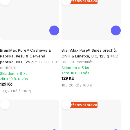
Množstevní sleva
Průměrné
Průměrné
BrainMax Pure® Cashews &
BrainMax Pure® Směs ořechů,
hodnocení
hodnocení
Paprika, Kešu & Červená
Chilli & Limetka, BIO, 125 g
*CZ-
produktu
produktu
paprika, BIO, 125 g
*CZ-BIO-001
BIO-001 certifikát
je
je
certifikát
Skladem > 5 ks
zítra 10.8. u vás
Skladem > 5 ks
0,0
5,0
zítra 10.8. u vás
129 Kč
z
z
129 Kč
Měrná
103,20 Kč / 100 g
5
5
Měrná
cena:
103,20 Kč / 100 g
hvězdiček.
hvězdiček.
cena:
Množstevní sleva