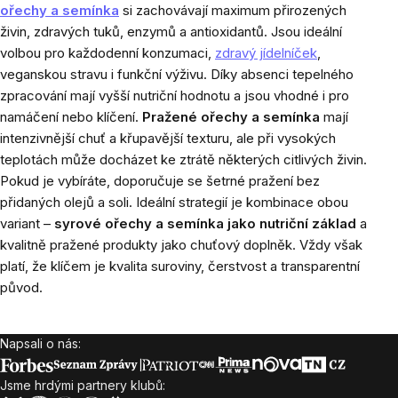
ořechy a semínka
si zachovávají maximum přirozených
živin, zdravých tuků, enzymů a antioxidantů. Jsou ideální
volbou pro každodenní konzumaci,
zdravý jídelníček
,
veganskou stravu i funkční výživu. Díky absenci tepelného
zpracování mají vyšší nutriční hodnotu a jsou vhodné i pro
namáčení nebo klíčení.
Pražené ořechy a semínka
mají
intenzivnější chuť a křupavější texturu, ale při vysokých
teplotách může docházet ke ztrátě některých citlivých živin.
Pokud je vybíráte, doporučuje se šetrné pražení bez
přidaných olejů a soli. Ideální strategií je kombinace obou
variant –
syrové ořechy a semínka jako nutriční základ
a
kvalitně pražené produkty jako chuťový doplněk. Vždy však
platí, že klíčem je kvalita suroviny, čerstvost a transparentní
původ.
Napsali o nás:
Zápatí
Jsme hrdými partnery klubů: