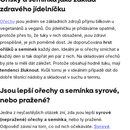
Oříšky a semínka jako základ
výpisu
zdravého jídelníčku
Ořechy
jsou jedním se základních zdrojů příjmu bílkovin u
vegetariánů a veganů. Do jídelníčku je přidáváme opatrně,
protože přes to, že tuky v nich obsažené, jsou zdraví
prospěšné, je jich poměrně dost. Je doporučována
hrst
oříšků a semínek
každý den
. Ideální je si ořechy smíchat a
každý den si tak dopřát jen pár z nich. Na skladování ořechů
by jste si měli dát záležet. Protože obsahují hodně tuku, mají
tendenci žluknout
. Kvůli tomu je v ideálním případě dát do
dobře těsnící nádoby a skladovat v suchu a temnu.
Jsou lepší ořechy a semínka syrové,
nebo pražené?
Jedna z nejčastějších otázek zní, zda jsou lepší
syrové
(nepražené) ořechy a semínka
, nebo ty pražené.
Odpověď závisí na tom, co od nich očekáváte.
Syrové