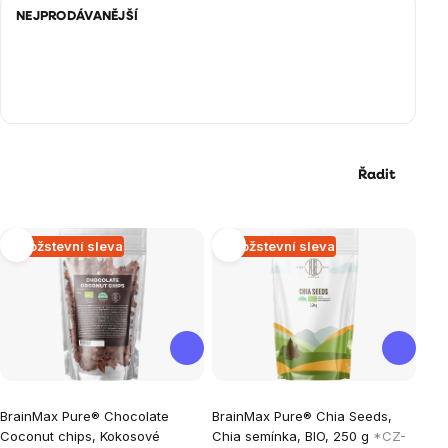
NEJPRODÁVANĚJŠÍ
Řadit
Výpis
Množstevní sleva
Množstevní sleva
produktů
Průměrné
Průměrné
BrainMax Pure® Chocolate
BrainMax Pure® Chia Seeds,
hodnocení
hodnocení
Coconut chips, Kokosové
Chia semínka, BIO, 250 g
*CZ-