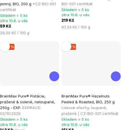
produktu
produktu
jemný, BIO, 200 g
*CZ-BIO-001
BIO-001 certifikát
je
je
certifikát
Skladem > 5 ks
zítra 10.8. u vás
Skladem > 5 ks
5,0
5,0
zítra 10.8. u vás
219 Kč
z
z
59 Kč
Měrná
97,33 Kč / 100 g
5
5
Měrná
cena:
29,50 Kč / 100 g
hvězdiček.
hvězdiček.
cena:
–20 %
–20 %
BrainMax Pure® Pistácie,
BrainMax Pure® Hazelnuts
pražené & solené, neloupané,
Peeled & Roasted, BIO, 250 g
250g - EXP.
EXPIRACE:
Lískové ořechy, loupané,
02/10/2026
pražené | CZ-BIO-001 certifikát
Skladem > 5 ks
Skladem > 5 ks
zítra 10.8. u vás
zítra 10.8. u vás