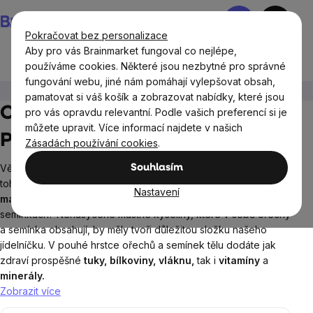
Přejít
Nákupní
na
košík
Pokračovat bez personalizace
obsah
Aby pro vás Brainmarket fungoval co nejlépe,
používáme cookies. Některé jsou nezbytné pro správné
fungování webu, jiné nám pomáhají vylepšovat obsah,
Potraviny
Ořechy a semínka
pamatovat si váš košík a zobrazovat nabídky, které jsou
Ořechy a semínka BrainMax
pro vás opravdu relevantní. Podle vašich preferencí si je
můžete upravit. Více informací najdete v našich
Pure
Zásadách používání cookies
.
Věděli jste, že tuky by měly tvořit až
30% denního příjmu
a z
Souhlasím
toho by minimálně dvě třetiny měly tvořit tzv.
nenasycené
Nastavení
mastné kyseliny
, které jsou obsaženy v oříšcích a
semínkách?
Nenasycené mastné kyseliny, které v sobě ořechy
a semínka obsahují, by měly tvoři důležitou složku našeho
jídelníčku. V pouhé hrstce ořechů a semínek tělu dodáte jak
zdraví prospěšné
tuky, bílkoviny, vláknu,
tak i
vitamíny
a
minerály.
Zobrazit více