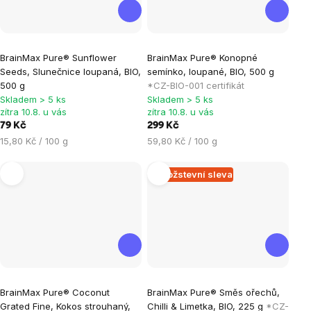
Průměrné
BrainMax Pure® Sunflower
BrainMax Pure® Konopné
hodnocení
Seeds, Slunečnice loupaná, BIO,
semínko, loupané, BIO, 500 g
produktu
500 g
*CZ-BIO-001 certifikát
je
Skladem > 5 ks
Skladem > 5 ks
zítra 10.8. u vás
zítra 10.8. u vás
5,0
79 Kč
299 Kč
z
Měrná
Měrná
15,80 Kč / 100 g
59,80 Kč / 100 g
5
cena:
cena:
hvězdiček.
Množstevní sleva
Průměrné
Průměrné
BrainMax Pure® Coconut
BrainMax Pure® Směs ořechů,
hodnocení
hodnocení
Grated Fine, Kokos strouhaný,
Chilli & Limetka, BIO, 225 g
*CZ-