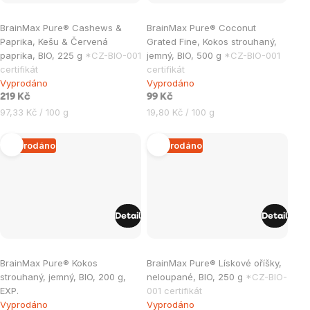
Průměrné
Průměrné
BrainMax Pure® Cashews &
BrainMax Pure® Coconut
hodnocení
hodnocení
Paprika, Kešu & Červená
Grated Fine, Kokos strouhaný,
produktu
produktu
paprika, BIO, 225 g
*CZ-BIO-001
jemný, BIO, 500 g
*CZ-BIO-001
je
je
certifikát
certifikát
Vyprodáno
Vyprodáno
5,0
5,0
219 Kč
99 Kč
z
z
Měrná
Měrná
97,33 Kč / 100 g
19,80 Kč / 100 g
5
5
cena:
cena:
hvězdiček.
hvězdiček.
Vyprodáno
Vyprodáno
Detail
Detail
Průměrné
BrainMax Pure® Kokos
BrainMax Pure® Lískové oříšky,
hodnocení
strouhaný, jemný, BIO, 200 g,
neloupané, BIO, 250 g
*CZ-BIO-
produktu
EXP.
001 certifikát
je
Vyprodáno
Vyprodáno