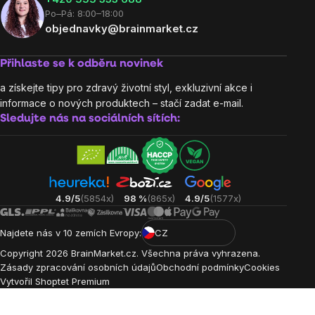
Po–Pá: 8:00–18:00
objednavky@brainmarket.cz
Přihlaste se k odběru novinek
a získejte tipy pro zdravý životní styl, exkluzivní akce i
informace o nových produktech – stačí zadat e-mail.
Sledujte nás na sociálních sítích:
4.9/5
(5854x)
98 %
(865x)
4.9/5
(1577x)
Najdete nás v 10 zemích Evropy:
CZ
Copyright
2026
BrainMarket.cz. Všechna práva vyhrazena.
Zásady zpracování osobních údajů
Obchodní podmínky
Cookies
Vytvořil Shoptet Premium