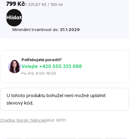
799 Kč
1 331,67 Kč / 100 ml
Měrná
cena:
Hlídat
Minimální trvanlivost do:
31.1.2029
Potřebujete poradit?
Volejte ‭+420 555 333 688
Po–Pá: 8:00–18:00
U tohoto produktu bohužel není možné uplatnit
slevový kód.
Značka:
Nordic Naturals
Kód:
66111