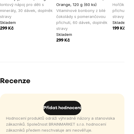
Iontový nápoj pro děti s
Orange, 120 g (60 ks)
Hořčík pro d
minerály, 30 dávek, doplněk
Vitamínové bonbony z bílé
příchutí, 3
stravy
čokolády s pomerančovou
stravy
Skladem
příchutí, 60 dávek, doplněk
Skladem
stravy
299 Kč
199 Kč
Skladem
299 Kč
Recenze
Přidat hodnocení
Hodnocení produktů odráží výhradně názory a stanoviska
zákazníků. Společnost BRAINMARKET s.r.o. hodnocení
zákazníků předem neschvaluje ani neověřuje.