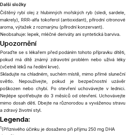
Další složky
Čištěný rybí olej z hlubinných mořských ryb (sledi, sardele,
makrely), RRR-alfa tokoferol (antioxidant), přírodní citronové
aroma, výtažek z rozmarýnu (přírodní konzervant).
Neobsahuje: lepek, mléčné deriváty ani syntetická barviva.
Upozornění
Poraďte se s lékařem před podáním tohoto přípravku dítěti,
pokud má dítě známý zdravotní problém nebo užívá léky
(včetně léků na ředění krve).
Skladujte na chladném, suchém místě, mimo přímé sluneční
světlo. Nepoužívejte, pokud je bezpečnostní uzávěr
poškozen nebo chybí. Po otevření uchovávejte v lednici.
Nejlépe spotřebujte do 3 měsíců od otevření. Uchovávejte
mimo dosah dětí. Dbejte na různorodou a vyváženou stravu
a zdravý životní styl.
Legenda:
1
(Příznivého účinku je dosaženo při příjmu 250 mg DHA