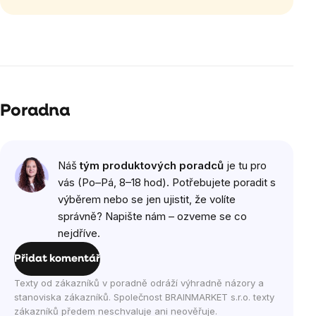
Poradna
Náš
tým produktových poradců
je tu pro
vás (Po–Pá, 8–18 hod). Potřebujete poradit s
výběrem nebo se jen ujistit, že volíte
správně? Napište nám – ozveme se co
nejdříve.
Přidat komentář
Texty od zákazníků v poradně odráží výhradně názory a
stanoviska zákazníků. Společnost BRAINMARKET s.r.o. texty
zákazníků předem neschvaluje ani neověřuje.