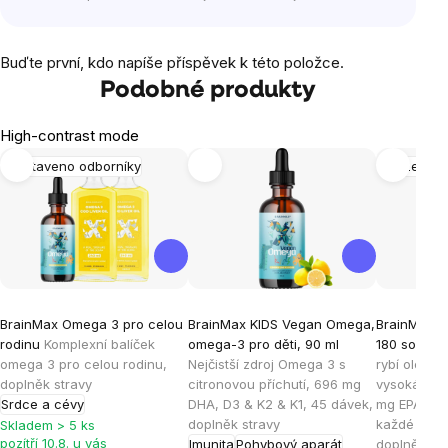
Buďte první, kdo napíše příspěvek k této položce.
Podobné produkty
High-contrast mode
Sestaveno odborníky
Mozek
BrainMax Omega 3 pro celou
BrainMax KIDS Vegan Omega,
BrainMax O
rodinu
Komplexní balíček
omega-3 pro děti, 90 ml
180 softgel
omega 3 pro celou rodinu,
Nejčistší zdroj Omega 3 s
rybí olej, n
doplněk stravy
citronovou příchutí, 696 mg
vysoká vstř
Srdce a cévy
DHA, D3 & K2 & K1, 45 dávek,
mg EPA a 2
doplněk stravy
každé kapsl
Skladem > 5 ks
pozítří 10.8. u vás
Imunita
Pohybový aparát
doplněk st