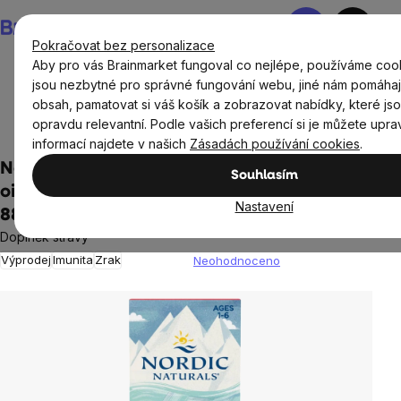
Přejít
Nákupní
na
košík
Pokračovat bez personalizace
obsah
Aby pro vás Brainmarket fungoval co nejlépe, používáme coo
jsou nezbytné pro správné fungování webu, jiné nám pomáhaj
obsah, pamatovat si váš košík a zobrazovat nabídky, které js
Doplňky stravy a výživa
Doplňky stravy pro děti
opravdu relevantní. Podle vašich preferencí si je můžete uprav
Omega kyseliny - omega 3 pro děti
informací najdete v našich
Zásadách používání cookies
.
Nordic Naturals Children's DHA'xtra fish
Souhlasím
oil, Omega-3 rybí olej pro děti, lesní plody,
Nastavení
880 mg, 60 ml
Doplněk stravy
Výprodej
Imunita
Zrak
Neohodnoceno
Průměrné
hodnocení
produktu
je
0,0
z
5
hvězdiček.