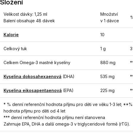
Složení
Velikost dávky: 1,25 ml
Množství
Balení obsahuje 48 dávek
v 1 dávce
Kalorie
10
Celkový tuk
1 g
Celkem Omega-3 mastné kyseliny
880 mg
*
Kyselina dokosahexaenová
(DHA)
535 mg
*
Kyselina eikosapentaenová
(EPA)
225 mg
*
* % denní referenční hodnota příjmu pro děti ve věku 1-3 let; **%
hodnota příjmu pro děti od 4 let
*** denní referenční hodnota příjmu není stanovena
Zahrnuje EPA, DHA a další omega-3 v triglyceridové formě (rTG).