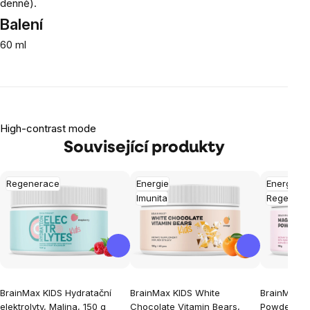
denně).
Balení
60 ml
High-contrast mode
Související produkty
Regenerace
Energie
Energie
Imunita
Regenera
BrainMax KIDS Hydratační
BrainMax KIDS White
BrainMax 
elektrolyty, Malina, 150 g
Chocolate Vitamin Bears,
Powder, Dr