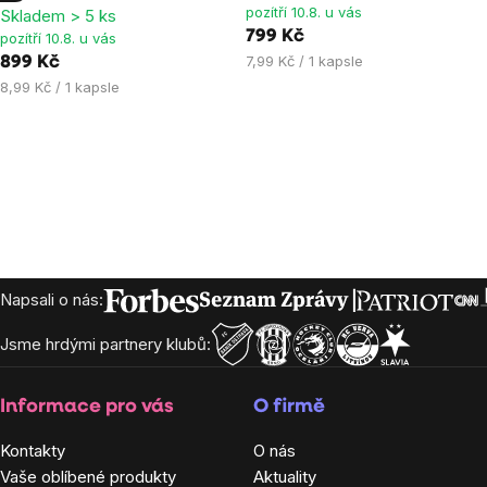
pozítří 10.8. u vás
Skladem > 5 ks
4,9
4,8
799 Kč
pozítří 10.8. u vás
z
z
Měrná
7,99 Kč / 1 kapsle
899 Kč
5
5
cena:
Měrná
8,99 Kč / 1 kapsle
hvězdiček.
hvězdiček.
cena:
Zápatí
Napsali o nás:
Jsme hrdými partnery klubů:
Informace pro vás
O firmě
Kontakty
O nás
Vaše oblíbené produkty
Aktuality