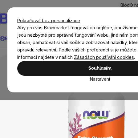
Přejít
Blog
O n
na
obsah
Pokračovat bez personalizace
Aby pro vás Brainmarket fungoval co nejlépe, používáme
Hledat
jsou nezbytné pro správné fungování webu, jiné nám pom
BrainMax®
Léto
Ušetři
Cíle
Doplňky stravy a výživa
Novi
obsah, pamatovat si váš košík a zobrazovat nabídky, kter
opravdu relevantní. Podle vašich preferencí si je můžete 
Cíle
Imunita
NOW Beta glukany s ImmunEnhanc
informací najdete v našich
Zásadách používání cookies
.
Souhlasím
Nastavení