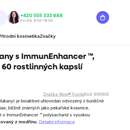
Nákupní
‭+420 555 333 688
Po–Pá: 8:00–18:00
košík
Přírodní kosmetika
Značky
any s ImmunEnhancer ™,
 60 rostlinných kapslí
Značka:
Now® Foods
Kód:
999992
lukany) je bioaktivní uhlovodan odvozený z buněčné
iae
, běžně známých jako pekařské kvasnice.
é o ImmunEnhancer ™ polysacharid s vysokou
hovaný z modřínu
.
Detailní informace