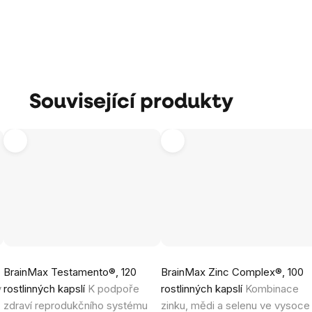
Související produkty
Průměrné
Průměrné
BrainMax Testamento®, 120
BrainMax Zinc Complex®, 100
hodnocení
hodnocení
y
rostlinných kapslí
K podpoře
rostlinných kapslí
Kombinace
produktu
produktu
zdraví reprodukčního systému
zinku, mědi a selenu ve vysoce
je
je