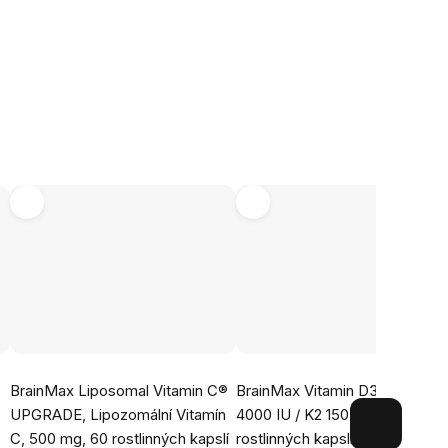
Průměrné
Průměrné
BrainMax Liposomal Vitamin C®
BrainMax Vitamin D3 & K2®, D
hodnocení
hodnocení
UPGRADE, Lipozomální Vitamín
4000 IU / K2 150 mcg, 100
produktu
produktu
C, 500 mg, 60 rostlinných kapslí
rostlinných kapslí
Vysoká dávk
je
je