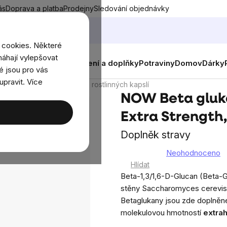
ás
Doprava a platba
Prodejny
Sledování objednávky
 cookies. Některé
áhají vylepšovat
nky
Muži
Ženy
Děti
Oblečení a doplňky
Potraviny
Domov
Dárky
é jsou pro vás
upravit. Více
er ™, Extra Strength, 60 rostlinných kapslí
NOW Beta gluk
Extra Strength,
Doplněk stravy
Neohodnoceno
Průměrné
Hlídat
hodnocení
Beta-1,3/1,6-D-Glucan (Beta-G
produktu
stěny
Saccharomyces cerevis
je
Betaglukany jsou zde doplněn
0,0
molekulovou hmotností
extra
z