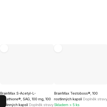
Průměrné
Průměrné
BrainMax S-Acetyl-L-
BrainMax Testoboss®, 100
hodnocení
hodnocení
Glutathione®, SAG, 100 mg, 100
rostlinných kapslí
Doplněk strav
produktu
produktu
rostlinných kapslí
Doplněk stravy
Skladem > 5 ks
je
je