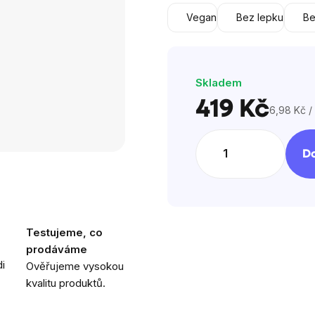
5
Vegan
Bez lepku
Be
hvězdiček.
Skladem
419 Kč
6,98 Kč /
Měrná
cena:
Do
Testujeme, co
prodáváme
i
Ověřujeme vysokou
kvalitu produktů.