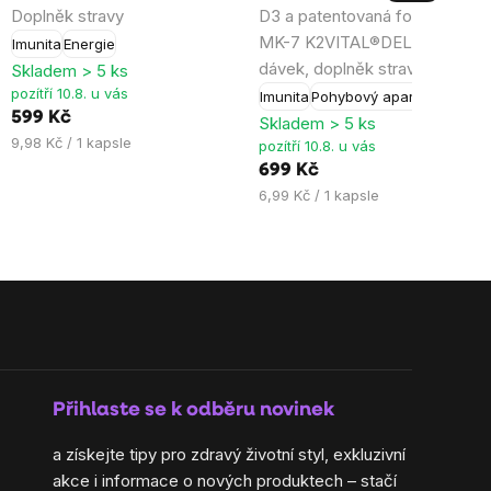
Doplněk stravy
D3 a patentovaná forma K2 ja
5,0
5,0
MK-7 K2VITAL®DELTA, 100
Imunita
Energie
z
z
dávek, doplněk stravy
Skladem > 5 ks
5
5
pozítří 10.8. u vás
Imunita
Pohybový aparát
hvězdiček.
hvězdiček.
599 Kč
Skladem > 5 ks
Měrná
9,98 Kč / 1 kapsle
pozítří 10.8. u vás
cena:
699 Kč
Měrná
6,99 Kč / 1 kapsle
cena:
Přihlaste se k odběru novinek
a získejte tipy pro zdravý životní styl, exkluzivní
akce i informace o nových produktech – stačí