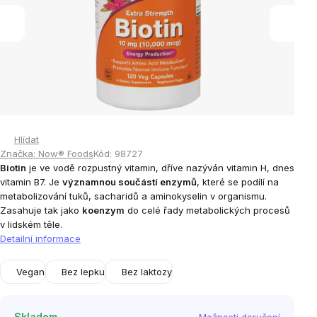
Hlídat
Značka:
Now® Foods
Kód:
98727
Biotin
je ve vodě rozpustný vitamin, dříve nazýván vitamin H, dnes
vitamin B7. Je
významnou součástí enzymů
, které se podílí na
metabolizování tuků, sacharidů a aminokyselin v organismu.
Zasahuje tak jako
koenzym
do celé řady metabolických procesů
v lidském těle.
Detailní informace
Vegan
Bez lepku
Bez laktozy
Skladem