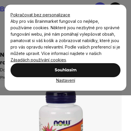
Přejít
Nákupní
na
košík
Pokračovat bez personalizace
obsah
Aby pro vás Brainmarket fungoval co nejlépe,
používáme cookies. Některé jsou nezbytné pro správné
fungování webu, jiné nám pomáhají vylepšovat obsah,
Doplňky stravy a výživa
Vitamíny a multivitamíny
pamatovat si váš košík a zobrazovat nabídky, které jsou
Vitamín B
pro vás opravdu relevantní. Podle vašich preferencí si je
můžete upravit. Více informací najdete v našich
NOW Biotin, 10 mg Extra Strength, 120
Zásadách používání cookies
.
rostlinných kapslí
Doplněk stravy
Souhlasím
Pleť a vlasy
2 hodnocení
Průměrné
Nastavení
hodnocení
produktu
je
5,0
z
5
hvězdiček.