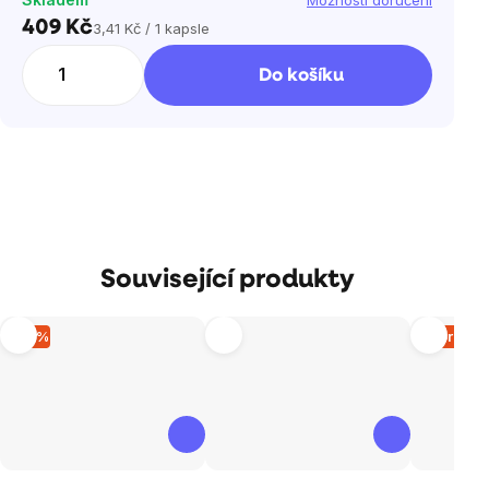
Možnosti doručení
409 Kč
3,41 Kč / 1 kapsle
Měrná
cena:
Do košíku
Související produkty
–15 %
Vyprodá