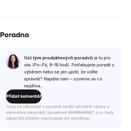
Poradna
Náš
tým produktových poradců
je tu pro
vás (Po–Pá, 8–18 hod). Potřebujete poradit s
výběrem nebo se jen ujistit, že volíte
správně? Napište nám – ozveme se co
nejdříve.
Přidat komentář
Texty od zákazníků v poradně odráží výhradně názory a
stanoviska zákazníků. Společnost BRAINMARKET s.r.o. texty
zákazníků předem neschvaluje ani neověřuje.