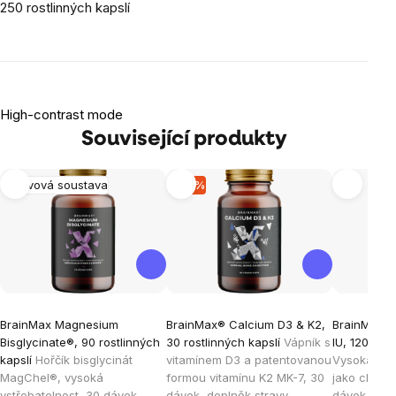
250 rostlinných kapslí
High-contrast mode
Související produkty
Nervová soustava
-15 %
BrainMax Magnesium
BrainMax® Calcium D3 & K2,
BrainMax V
Bisglycinate®, 90 rostlinných
30 rostlinných kapslí
Vápník s
IU, 120 rost
kapslí
Hořčík bisglycinát
vitamínem D3 a patentovanou
Vysoká dáv
MagChel®, vysoká
formou vitamínu K2 MK-7, 30
jako cholek
vstřebatelnost, 30 dávek,
dávek, doplněk stravy
dávek, dop