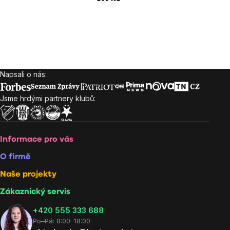
Napsali o nás:
Zápatí
Jsme hrdými partnery klubů:
Informace pro vás
O firmě
Naše projekty
Zákaznický servis
‭+420 555 333 688
Po–Pá: 8:00–18:00