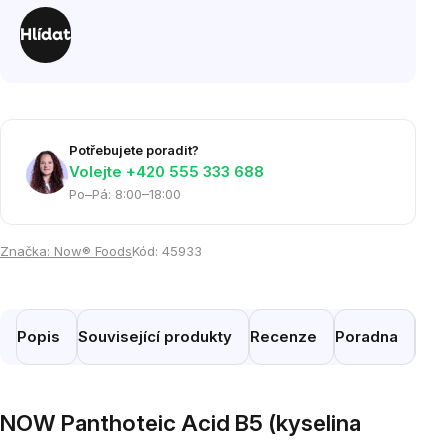
Měrná
cena:
Hlídat
Potřebujete poradit?
Volejte ‭+420 555 333 688
Po–Pá: 8:00–18:00
Značka:
Now® Foods
Kód:
45933
Popis
Související produkty
Recenze
Poradna
Pod
NOW Panthoteic Acid B5 (kyselina