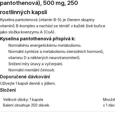
pantothenová), 500 mg, 250
rostlinných kapslí
Kyselina pantotenová (vitamín B-5) je členem skupiny
vitamínů B-komplex a nachází se téměř v každé živé buňce
jako složka koenzymu A (CoA).
Kyselina pantothenová přispívá k:
Normálnímu energetickému metabolismu.
Normální syntéze a metabolismu steroidních hormonů,
vitaminu D a některých neurotransmiterů.
Snížení míry únavy a vyčerpání.
Normální mentální činnosti.
Doporučené dávkování
Užívejte 1 kapsli denně s jídlem.
Složení
Velikost dávky: 1 kapsle
Množst
Balení obsahuje 250 dávek.
v 1 dá