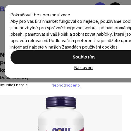
Přejít
Nákupní
na
košík
Pokračovat bez personalizace
obsah
Aby pro vás Brainmarket fungoval co nejlépe, používáme coo
jsou nezbytné pro správné fungování webu, jiné nám pomáhaj
obsah, pamatovat si váš košík a zobrazovat nabídky, které js
Doplňky stravy a výživa
Vitamíny a multivitamíny
opravdu relevantní. Podle vašich preferencí si je můžete uprav
Vitamín B
informací najdete v našich
Zásadách používání cookies
.
NOW Panthoteic Acid B5 (kyselina
Souhlasím
pantothenová), 500 mg, 250 rostlinných
Nastavení
kapslí
Doplněk stravy
Imunita
Energie
Neohodnoceno
Průměrné
hodnocení
produktu
je
0,0
z
5
hvězdiček.