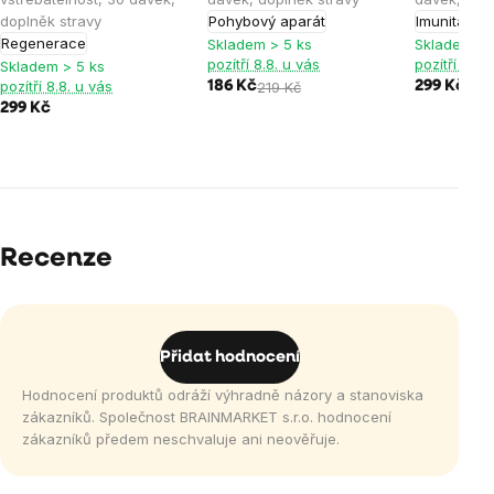
doplněk stravy
Pohybový aparát
Imunita
Poh
Regenerace
Skladem > 5 ks
Skladem > 
pozítří 8.8. u vás
pozítří 8.8.
Skladem > 5 ks
pozítří 8.8. u vás
186 Kč
219 Kč
299 Kč
299 Kč
Recenze
Přidat hodnocení
Hodnocení produktů odráží výhradně názory a stanoviska
zákazníků. Společnost BRAINMARKET s.r.o. hodnocení
zákazníků předem neschvaluje ani neověřuje.