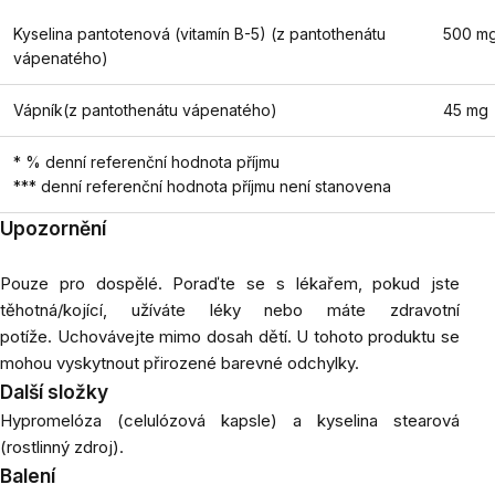
Kyselina pantotenová (vitamín B-5)
(z pantothenátu
500 m
vápenatého)
Vápník
(z pantothenátu vápenatého)
45 mg
* % denní referenční hodnota příjmu
*** denní referenční hodnota příjmu není stanovena
Upozornění
Pouze pro dospělé. Poraďte se s lékařem, pokud jste
těhotná/kojící, užíváte léky nebo máte zdravotní
potíže. Uchovávejte mimo dosah dětí. U tohoto produktu se
mohou vyskytnout přirozené barevné odchylky.
Další složky
Hypromelóza (celulózová kapsle) a kyselina stearová
(rostlinný zdroj).
Balení