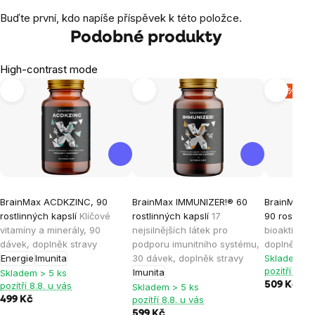
Buďte první, kdo napíše příspěvek k této položce.
Podobné produkty
High-contrast mode
-15 %
BrainMax ACDKZINC, 90
BrainMax IMMUNIZER!® 60
BrainMax B
rostlinných kapslí
Klíčové
rostlinných kapslí
17
90 rostlinn
vitamíny a minerály, 90
nejsilnějších látek pro
bioaktivní 
dávek, doplněk stravy
podporu imunitního systému,
doplněk st
Energie
Imunita
30 dávek, doplněk stravy
Skladem > 
pozítří 8.8.
Imunita
Skladem > 5 ks
pozítří 8.8. u vás
509 Kč
599
Skladem > 5 ks
pozítří 8.8. u vás
499 Kč
599 Kč