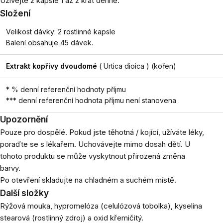
Užívejte 2 kapsle 1 až 2 krát denně.
Složení
Velikost dávky: 2 rostlinné kapsle
Balení obsahuje 45 dávek.
Extrakt kopřivy dvoudomé
(
Urtica dioica
) (kořen)
* % denní referenční hodnoty příjmu
*** denní referenční hodnota příjmu není stanovena
Upozornění
Pouze pro dospělé. Pokud jste těhotná / kojící, užíváte léky,
poraďte se s lékařem. Uchovávejte mimo dosah dětí. U
tohoto produktu se může vyskytnout přirozená změna
barvy.
Po otevření skladujte na chladném a suchém místě.
Další složky
Rýžová mouka, hypromelóza (celulózová tobolka), kyselina
stearová (rostlinný zdroj) a oxid křemičitý.