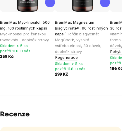
BrainMax Myo-Inositol, 500
BrainMax Magnesium
BrainMax® 
mg, 100 rostlinných kapslí
Bisglycinate®, 90 rostlinných
30 rostlinn
Myo-inositol pro ženskou
kapslí
Hořčík bisglycinát
vitamínem 
rovnováhu, doplněk stravy
MagChel®, vysoká
formou vit
Skladem > 5 ks
vstřebatelnost, 30 dávek,
dávek, dop
pozítří 11.8. u vás
doplněk stravy
Pohybový a
259 Kč
Regenerace
Skladem > 
pozítří 11.8.
Skladem > 5 ks
pozítří 11.8. u vás
186 Kč
219 
299 Kč
Recenze