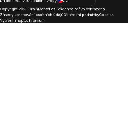
Najdete nás v 10 zemích Evropy:
CZ
Copyright
2026
BrainMarket.cz. Všechna práva vyhrazena.
Zásady zpracování osobních údajů
Obchodní podmínky
Cookies
Vytvořil Shoptet Premium