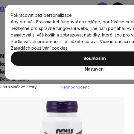
Přejít
Nákupní
na
košík
Pokračovat bez personalizace
obsah
Aby pro vás Brainmarket fungoval co nejlépe, používáme cook
nezbytné pro správné fungování webu, jiné nám pomáhají vyl
pamatovat si váš košík a zobrazovat nabídky, které jsou pro v
Doplňky stravy a výživa
Doplňky stravy podle orgánů a
Podle vašich preferencí si je můžete upravit. Více informací n
částí těla
Játra, ledviny
Zásadách používání cookies
.
NOW Stinging Nettle Root (Extrakt z
Souhlasím
kořene kopřivy), 250 mg, 90 rostlinných
Nastavení
kapslí
Doplněk stravy
Játra
Močové cesty
Neohodnoceno
Průměrné
hodnocení
produktu
je
0,0
z
5
hvězdiček.