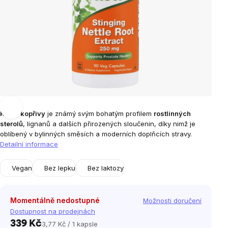
Kořen kopřivy
je známý svým bohatým profilem
rostlinných
sterolů
, lignanů a dalších přirozených sloučenin, díky nimž je
oblíbený v bylinných směsích a moderních doplňcích stravy.
Detailní informace
Vegan
Bez lepku
Bez laktozy
Momentálně nedostupné
Možnosti doručení
Dostupnost na prodejnách
339 Kč
3,77 Kč / 1 kapsle