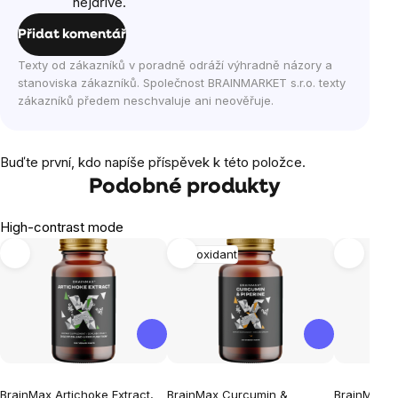
nejdříve.
Přidat komentář
Texty od zákazníků v poradně odráží výhradně názory a
stanoviska zákazníků. Společnost BRAINMARKET s.r.o. texty
zákazníků předem neschvaluje ani neověřuje.
Buďte první, kdo napíše příspěvek k této položce.
Podobné produkty
High-contrast mode
Antioxidant
BrainMax Artichoke Extract,
BrainMax Curcumin &
BrainMax S