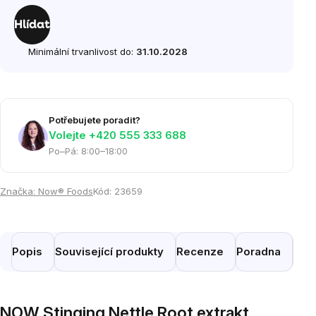
Měrná
cena:
Hlídat
Minimální trvanlivost do:
31.10.2028
Potřebujete poradit?
Volejte ‭+420 555 333 688
Po–Pá: 8:00–18:00
Značka:
Now® Foods
Kód:
23659
Popis
Související produkty
Recenze
Poradna
Pod
NOW Stinging Nettle Root extrakt