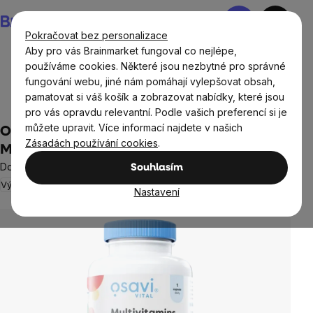
Přejít
Nákupní
na
košík
Pokračovat bez personalizace
obsah
Aby pro vás Brainmarket fungoval co nejlépe,
používáme cookies. Některé jsou nezbytné pro správné
fungování webu, jiné nám pomáhají vylepšovat obsah,
Doplňky stravy a výživa
Vitamíny a multivitamíny
pamatovat si váš košík a zobrazovat nabídky, které jsou
Multivitamíny
pro vás opravdu relevantní. Podle vašich preferencí si je
můžete upravit. Více informací najdete v našich
Osavi Multivitamins & Minerals,
Zásadách používání cookies
.
Multivitamín s minerály, 120 kapslí
Doplněk stravy
Souhlasím
Výprodej
Imunita
Neohodnoceno
Průměrné
Nastavení
hodnocení
produktu
je
0,0
z
5
hvězdiček.