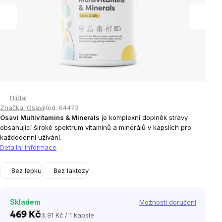
Hlídat
Značka:
Osavi
Kód:
64473
Osavi Multivitamins & Minerals
je komplexní doplněk stravy
obsahující široké spektrum vitaminů a minerálů v kapslích pro
každodenní užívání.
Detailní informace
Bez lepku
Bez laktozy
Skladem
Možnosti doručení
469 Kč
3,91 Kč / 1 kapsle
Měrná