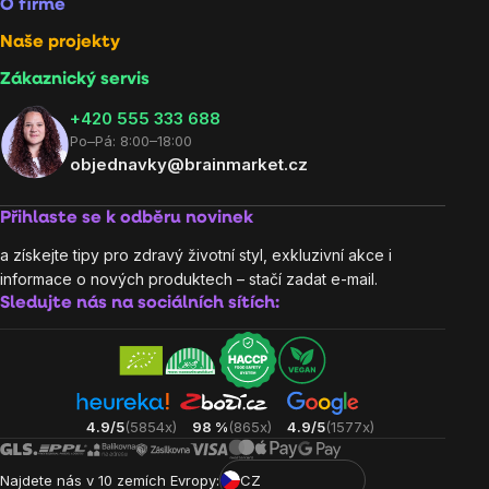
O firmě
Naše projekty
Zákaznický servis
‭+420 555 333 688
Po–Pá: 8:00–18:00
objednavky@brainmarket.cz
Přihlaste se k odběru novinek
a získejte tipy pro zdravý životní styl, exkluzivní akce i
informace o nových produktech – stačí zadat e-mail.
Sledujte nás na sociálních sítích:
4.9/5
(5854x)
98 %
(865x)
4.9/5
(1577x)
Najdete nás v 10 zemích Evropy:
CZ