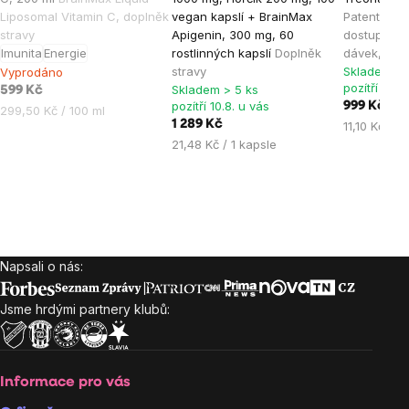
produktu
produktu
produktu
Liposomal Vitamin C, doplněk
vegan kapslí + BrainMax
Patentovan
je
je
je
stravy
Apigenin, 300 mg, 60
dostupného
Imunita
Energie
rostlinných kapslí
Doplněk
dávek, dop
5,0
5,0
5,0
stravy
Skladem > 
Vyprodáno
z
z
z
pozítří 10.8
Skladem > 5 ks
599 Kč
5
5
5
pozítří 10.8. u vás
999 Kč
Měrná
299,50 Kč / 100 ml
hvězdiček.
hvězdiček.
hvězdiček
1 289 Kč
Měrná
11,10 Kč / 1
cena:
Měrná
cena:
21,48 Kč / 1 kapsle
cena:
Napsali o nás:
Zápatí
Jsme hrdými partnery klubů:
Informace pro vás