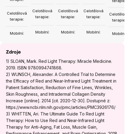
terapie:
Celotělová
Celotělová
Celotělová
Celotělová
Celotělová
terapie:
terapie:
terapie:
terapie:
terapie:
Mobilní:
Mobilní:
Mobilní:
Mobilní:
Mobilní:
Zdroje
1) SLOAN, Mark. Red Light Therapy: Miracle Medicine.
2019. ISBN 9780994741868.
2) WUNSCH, Alexander. A Controlled Trial to Determine
the Efficacy of Red and Near-Infrared Light Treatment in
Patient Satisfaction, Reduction of Fine Lines, Wrinkles,
Skin Roughness, and Intradermal Collagen Density
Increase [online]. 2014 [cit. 2020-12-30]. Dostupné z:
https://www.ncbi.nlm.nih.gov/pmc/articles/PMC3926176/
3) WHITTEN, Ari. The Ultimate Guide To Red Light
Therapy: How to Use Red and Near-Infrared Light
Therapy for Anti-Aging, Fat Loss, Muscle Gain,
Performance Enhancement, and Brain Optimization. 2018.