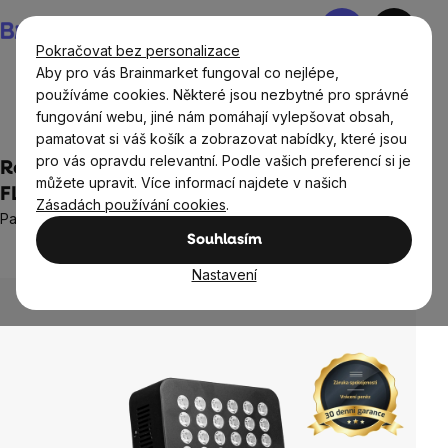
Přejít
Nákupní
na
košík
Pokračovat bez personalizace
obsah
Aby pro vás Brainmarket fungoval co nejlépe,
používáme cookies. Některé jsou nezbytné pro správné
fungování webu, jiné nám pomáhají vylepšovat obsah,
Domov
Terapie červeným světlem
pamatovat si váš košík a zobrazovat nabídky, které jsou
pro vás opravdu relevantní. Podle vašich preferencí si je
Red light panel BrainLight 300 START, NO
můžete upravit. Více informací najdete v našich
FLICKER
Zásadách používání cookies
.
Panel s červeným světlem pro regeneraci, energii a pokožku
Souhlasím
11 hodnocení
Průměrné
hodnocení
Nastavení
produktu
je
5,0
z
5
hvězdiček.