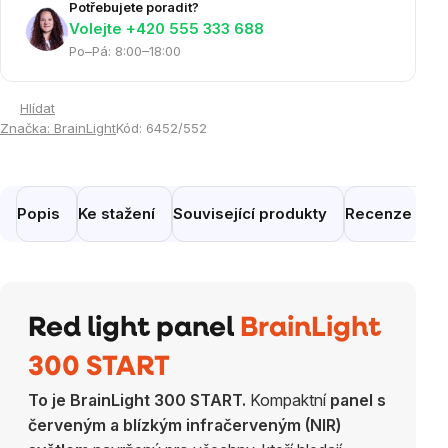
Potřebujete poradit?
Volejte ‭+420 555 333 688
Po–Pá: 8:00–18:00
Hlídat
Značka:
BrainLight
Kód:
6452/552
Popis
Ke stažení
Související produkty
Recenze
Po
Red light panel
BrainLight
300 START
To je BrainLight 300 START.
Kompaktní
panel s
červeným a blízkým infračerveným (NIR)