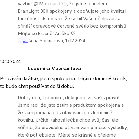
vazbu! 😊 Moc nás těší, že jste s panelem
BrainLight 300 spokojený a oceňujete jeho kvalitu i
funkčnost. Jsme rádi, že splnil Vaše očekávání a
přináší opravdové červené světlo bez kompromisů.
Mějte se krásně! Anička 🤍
Anna Soumarová
17.12.2024
10.10.2024
Lubomíra Muzikantová
Hodnocení
Používám krátce, jsem spokojená. Léčím zlomený kotník,
produktu
to bude chtít používat delší dobu.
je
5
Dobrý den, Lubomíro, děkujeme za vaši zprávu!
z
Jsme rádi, že jste zatím s produktem spokojená a
5
že vám pomáhá při zotavování po zlomenině
hvězdiček.
kotníku. Určitě, taková léčba chce svůj čas, ale
věříme, že pravidelné užívání vám přinese výsledky,
které potřebujete. Mějte se krásně a přejeme