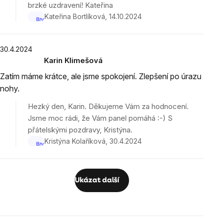
brzké uzdravení! Kateřina
Kateřina Bortlíková
14.10.2024
30.4.2024
Karin Klimešová
Hodnocení
Zatím máme krátce, ale jsme spokojení. Zlepšení po úrazu
produktu
nohy.
je
5
Hezký den, Karin. Děkujeme Vám za hodnocení.
z
Jsme moc rádi, že Vám panel pomáhá :-) S
5
přátelskými pozdravy, Kristýna.
hvězdiček.
Kristýna Kolaříková
30.4.2024
Ukázat další