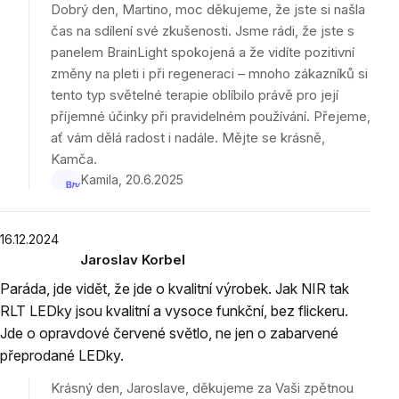
Dobrý den, Martino, moc děkujeme, že jste si našla
z
čas na sdílení své zkušenosti. Jsme rádi, že jste s
5
panelem BrainLight spokojená a že vidíte pozitivní
hvězdiček.
změny na pleti i při regeneraci – mnoho zákazníků si
tento typ světelné terapie oblíbilo právě pro její
příjemné účinky při pravidelném používání. Přejeme,
ať vám dělá radost i nadále. Mějte se krásně,
Kamča.
Kamila
20.6.2025
16.12.2024
Jaroslav Korbel
Hodnocení
Paráda, jde vidět, že jde o kvalitní výrobek. Jak NIR tak
produktu
RLT LEDky jsou kvalitní a vysoce funkční, bez flickeru.
je
Jde o opravdové červené světlo, ne jen o zabarvené
5
z
přeprodané LEDky.
5
Krásný den, Jaroslave, děkujeme za Vaši zpětnou
hvězdiček.