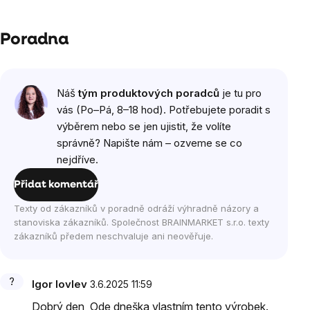
Poradna
Výpis
Náš
tým produktových poradců
je tu pro
diskuzí
vás (Po–Pá, 8–18 hod). Potřebujete poradit s
výběrem nebo se jen ujistit, že volíte
správně? Napište nám – ozveme se co
nejdříve.
Přidat komentář
Texty od zákazníků v poradně odráží výhradně názory a
stanoviska zákazníků. Společnost BRAINMARKET s.r.o. texty
zákazníků předem neschvaluje ani neověřuje.
Igor Iovlev
3.6.2025 11:59
Dobrý den, Ode dneška vlastním tento výrobek.