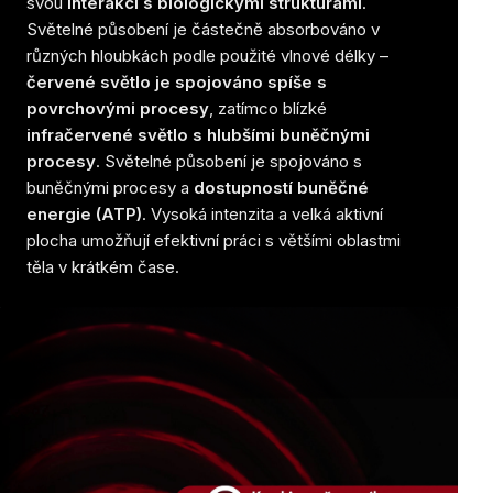
svou
interakci s biologickými strukturami
.
Světelné působení je částečně absorbováno v
různých hloubkách podle použité vlnové délky –
červené světlo je spojováno spíše s
povrchovými procesy
, zatímco blízké
infračervené světlo s hlubšími buněčnými
procesy
. Světelné působení je spojováno s
buněčnými procesy a
dostupností buněčné
energie (ATP)
. Vysoká intenzita a velká aktivní
plocha umožňují efektivní práci s většími oblastmi
těla v krátkém čase.