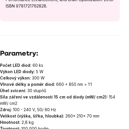
ISBN 9781721762828.
Parametry:
Počet LED diod:
60 ks
Výkon LED diody:
5 W
Celkový výkon:
300 W
Vlnové délky a poměr diod:
660 + 850 nm = 1:1
Úhel svícení:
30 stupňů
Síla záření ve vzdálenosti 15 cm od diody (mW/ cm2):
154
mW/ cm2
Zdroj:
100 - 240 V, 50/ 60 Hz
Velikost (výška, šířka, hloubka):
260x 210x 70 mm
Hmotnost:
2,8 kg
Životnost:
100 000 hodin