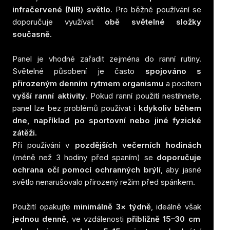
infračervené (NIR) světlo
. Pro běžné používání se
doporučuje využívat
obě světelné složky
současně.
Panel je vhodné zařadit zejména do ranní rutiny.
Světelné působení je často
spojováno s
přirozeným denním rytmem organismu
a pocitem
vyšší ranní aktivity
. Pokud ranní použití nestihnete,
panel lze bez problémů používat i
kdykoliv během
dne, například po sportovní nebo jiné fyzické
zátěži.
Při používání v
pozdějších večerních hodinách
(méně než 3 hodiny před spaním) se
doporučuje
ochrana očí pomocí ochranných brýlí
, aby jasné
světlo nenarušovalo přirozený režim před spánkem.
Použití opakujte
minimálně 3× týdně
, ideálně však
jednou denně
, ve vzdálenosti
přibližně 15–30 cm