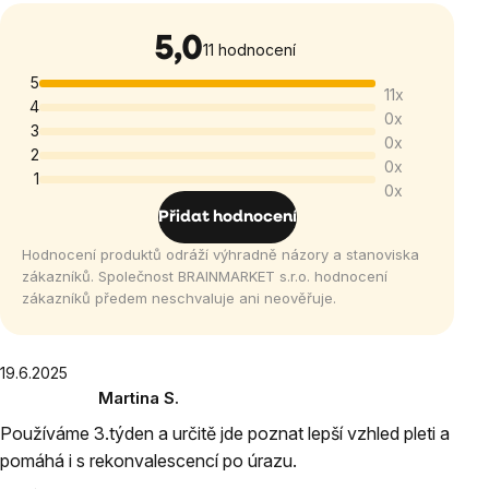
5,0
Průměrné
11 hodnocení
hodnocení
5
11x
produktu
4
0x
je
3
0x
5,0
2
0x
1
z
0x
5
Přidat hodnocení
hvězdiček.
Hodnocení produktů odráží výhradně názory a stanoviska
zákazníků. Společnost BRAINMARKET s.r.o. hodnocení
zákazníků předem neschvaluje ani neověřuje.
Výpis
19.6.2025
Martina S.
hodnocení
Hodnocení
Používáme 3.týden a určitě jde poznat lepší vzhled pleti a
produktu
pomáhá i s rekonvalescencí po úrazu.
je
5