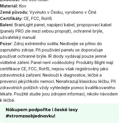
Materiál:
Kov
Země původu:
Vyvinuto v Česku, vyrobeno v Číně
Certifikáty:
CE, FCC, RoHS
Balení
: BrainLight panel, napájecí kabel, propojovací kabel
(panely PRO zle mezi sebou propojit), ochranné brýle,
uživatelský manuál
Pozor
: Zdroj extrémního světla. Nedívejte se přímo do
zapnutého zdroje. Při používání panelu se doporučuje
používat ochranné brýle. IR diody vydávají pouze jemné
viditelné záření. Panel není voděodolný. Produkty Blight mají
certifikace CE, FCC, RoHS, nejsou však registrovány jako
zdravotnická zařízení. Neslouží k diagnostice, léčbě a
prevenci jakýchkoliv nemocí. Nenahrazují klasickou léčbu. Při
zdravotních potížích vždy vyhledejte pomoc kvalifikovaného
lékaře. Použité studie jsou zdrojem informací, nikoliv návodem
k léčbě.
Nákupem podpoříte i české lesy
#stromzaobjednavku!