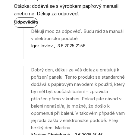
Otázka: dodává se s výrobkem papírový manuál
anebo ne. Děkuji za odpověď.
Odpovědět
Děkuji moc za odpověď. Budu rád za manuál
v elektronické podobě
Igor Iovlev
3.6.2025 21:56
Dobrý den, děkuji za váš dotaz a gratuluji k
pořízení panelu. Tento produkt se standardně
dodává s papírovým návodem k použití, který
by měl být součástí balení – zpravidla
přiložen přímo v krabici. Pokud jste návod v
balení nenašel/a, je možné, že došlo k
opomenutí při balení. V takovém případě vám
jej ráda zašlu v elektronické podobě. Přeji
hezký den, Martina.
Martina Chrápková
3.6.2025 15:45