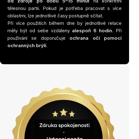
od zdroje po dobu 5–15 minut
na konkrétní
tělesnou partii. Pokud je potřeba pracovat s více
oblastmi, lze jednotlivé časy postupně sčítat.
Při více použitích během dne by jednotlivé relace
měly být od sebe vzdáleny
alespoň 6 hodin
. Při
používání se doporučuje
ochrana očí pomocí
ochranných brýlí
.