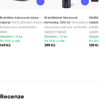
BrainMax kokosová miska -
BrainMarket Nerezová
WellMax® D
natural
100% přírodní miska z
termoska, 500 ml
Termoska z
nádobí
Eko
kokosu bez syntetických
nerezové oceli pro uchování
kartáč na n
látek
teplých nápojů
vyměnitelno
Skladem > 5 ks
Skladem > 5 ks
Skladem > 
Po 10.8. u vás
Po 10.8. u vás
Po 10.8. u 
149 Kč
399 Kč
109 Kč
Recenze