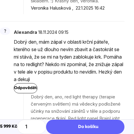
skladem. :) Krásný den, Veronika.
Veronika Halusková
22.1.2025 16:42
Alexandra
18.11.2024 09:15
Dobrý den, mám zápal v oblasti krční páteře,
kterého se už dlouho nevím zbavit a častokrát se
mi stává, že se mi na tyden zablokuje krk. Pomáha
na to redlight? Nekdo mi zpomínal, že znižuje zápal
v tele ale v popisu produktu to nevidím. Hezký den
a dekuji
Odpovědět
Dobrý den, ano, red light therapy (terapie
červeným světlem) má vědecky podložené
účinky na snižování zánětů v těle a podporu
regenerace tkání. Red light panel BrainLight
300 START je určen právě na aplikaci terapie
5 999 Kč
Do košíku
červeným a blízkým infračerveným světlem,
Měrná cena: