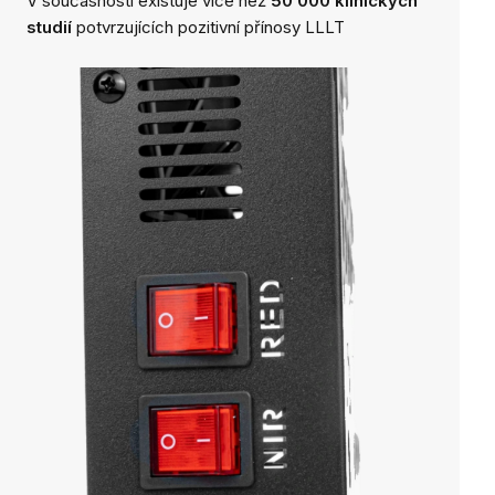
V současnosti existuje více než
50 000 klinických
studií
potvrzujících pozitivní přínosy LLLT