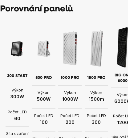
Porovnání panelů
BIG ONE
300 START
500 PRO
1000 PRO
1500 PRO
6000
Výkon
Výkon
Výkon
Výkon
Výkon
300W
500W
1000W
1500m
6000W
Počet LED
Počet LED
Počet LED
Počet LED
Počet LED
60
100
200
300
1200
Síla ozáření
Síla ozáření