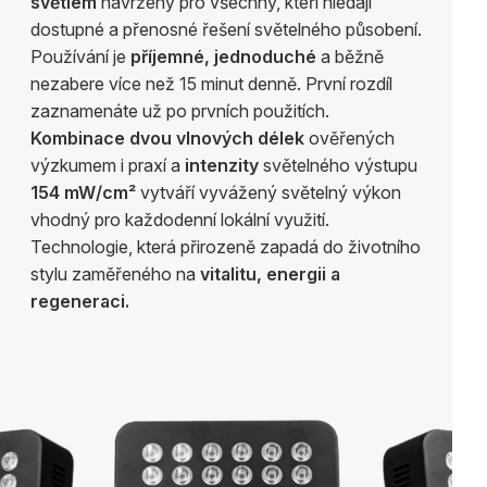
světlem
navržený pro všechny, kteří hledají
dostupné a přenosné řešení světelného působení.
Používání je
příjemné, jednoduché
a běžně
nezabere více než 15 minut denně. První rozdíl
zaznamenáte už po prvních použitích.
Kombinace dvou vlnových délek
ověřených
výzkumem i praxí a
intenzity
světelného výstupu
154 mW/cm²
vytváří vyvážený světelný výkon
vhodný pro každodenní lokální využití.
Technologie, která přirozeně zapadá do životního
stylu zaměřeného na
vitalitu, energii a
regeneraci.