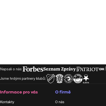
Postranní
panel
Zápatí
Napsali o nás:
Jsme hrdými partnery klubů:
Informace pro vás
O firmě
Kontakty
O nás