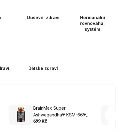
a
Duševní zdraví
Hormonální
rovnováha,
systém
raví
Dětské zdraví
BrainMax Super
Brain
Ashwagandha® KSM-66®,
C® UP
100 rostlinných kapslí
Vitam
699 Kč
599 K
rostli