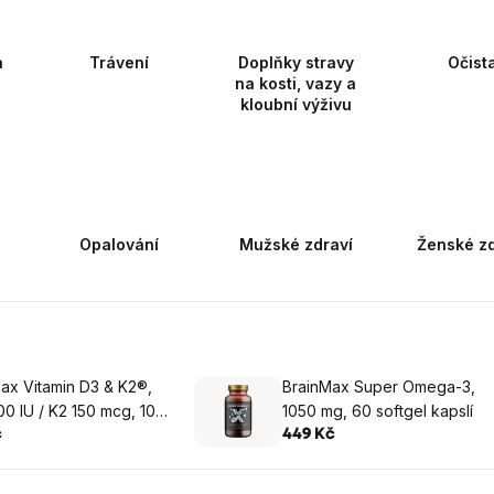
a
Trávení
Doplňky stravy
Očist
na kosti, vazy a
kloubní výživu
Opalování
Mužské zdraví
Ženské zd
ax Vitamin D3 & K2®,
BrainMax Super Omega-3,
0 IU / K2 150 mcg, 100
1050 mg, 60 softgel kapslí
ných kapslí
č
449 Kč