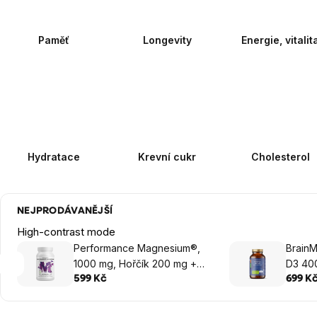
Paměť
Longevity
Energie, vitalit
Hydratace
Krevní cukr
Cholesterol
NEJPRODÁVANĚJŠÍ
High-contrast mode
Performance Magnesium®,
BrainM
1000 mg, Hořčík 200 mg +
D3 400
Vitamín B6 P5P, 100 vegan
rostlin
599 Kč
699 K
kapslí