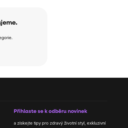
ujeme.
egorie.
Přihlaste se k odběru novinek
a získejte tipy pro zdravý životní styl, exkluzivní