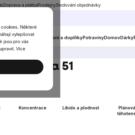
ás
Doprava a platba
Prodejny
Sledování objednávky
 cookies. Některé
áhají vylepšovat
nky
Muži
Ženy
Děti
Oblečení a doplňky
Potraviny
Domov
Dárky
é jsou pro vás
upravit. Více
íle
, Strana 51
t
Koncentrace
Libido a plodnost
Plánová
těhotens