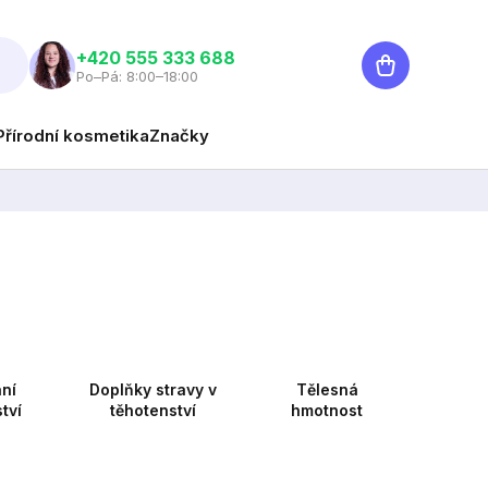
Nákupní
‭+420 555 333 688
Po–Pá: 8:00–18:00
košík
Přírodní kosmetika
Značky
ní
Doplňky stravy v
Tělesná
tví
těhotenství
hmotnost