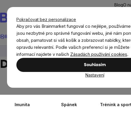
Přejít
Blog
O n
na
obsah
Pokračovat bez personalizace
Aby pro vás Brainmarket fungoval co nejlépe, používáme
Hledat
jsou nezbytné pro správné fungování webu, jiné nám pom
BrainMax®
Léto
Ušetři
Cíle
Doplňky stravy a výživa
Novi
obsah, pamatovat si váš košík a zobrazovat nabídky, kter
opravdu relevantní. Podle vašich preferencí si je můžete 
Cíle
informací najdete v našich
Zásadách používání cookies
.
Doplňky stravy podle c
Souhlasím
Nastavení
Imunita
Spánek
Trénink a spor