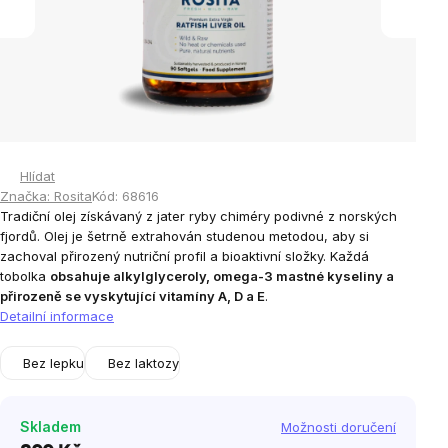
Hlídat
Značka:
Rosita
Kód:
68616
Tradiční olej získávaný z jater ryby chiméry podivné z norských
fjordů. Olej je šetrně extrahován studenou metodou, aby si
zachoval přirozený nutriční profil a bioaktivní složky. Každá
tobolka
obsahuje alkylglyceroly, omega-3 mastné kyseliny a
přirozeně se vyskytující vitamíny A, D a E
.
Detailní informace
Bez lepku
Bez laktozy
Skladem
Možnosti doručení