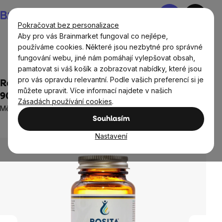
Přejít
Nákupní
na
košík
Pokračovat bez personalizace
obsah
Aby pro vás Brainmarket fungoval co nejlépe,
používáme cookies. Některé jsou nezbytné pro správné
fungování webu, jiné nám pomáhají vylepšovat obsah,
Doplňky stravy a výživa
Tuky
Omega 3
pamatovat si váš košík a zobrazovat nabídky, které jsou
pro vás opravdu relevantní. Podle vašich preferencí si je
Rosita Ratfish Liver Oil, olej z jater chiméry,
můžete upravit. Více informací najdete v našich
90 softgel kapslí
Zásadách používání cookies
.
Měkké tobolky s rybím olejem, doplněk stravy
Souhlasím
Neohodnoceno
Průměrné
hodnocení
Nastavení
produktu
je
0,0
z
5
hvězdiček.