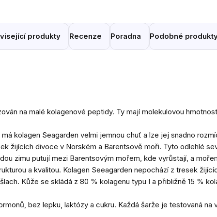
visející produkty
Recenze
Poradna
Podobné produkt
olyzován na malé kolagenové peptidy. Ty mají molekulovou hmotno
 má kolagen Seagarden velmi jemnou chuť a lze jej snadno rozmíc
ek žijících divoce v Norském a Barentsově moři. Tyto odlehlé se
 každou zimu putují mezi Barentsovým mořem, kde vyrůstají, a moř
ukturou a kvalitou. Kolagen Seeagarden nepochází z tresek žijící
a šlach. Kůže se skládá z 80 % kolagenu typu I a přibližně 15 % ko
ormonů, bez lepku, laktózy a cukru. Každá šarže je testovaná na 