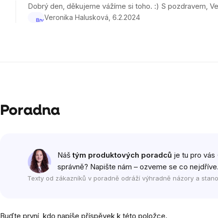
je
Dobrý den, děkujeme vážíme si toho. :) S pozdravem, Ve
5
Veronika Halusková
6.2.2024
z
5
hvězdiček.
Poradna
Náš
tým produktových poradců
je tu pro vás 
správně? Napište nám – ozveme se co nejdříve
Texty od zákazníků v poradně odráží výhradně názory a stano
Buďte první, kdo napíše příspěvek k této položce.