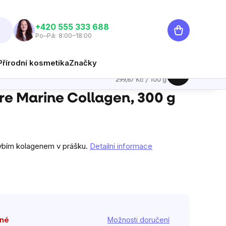
Nákupní
‭+420 555 333 688
Po–Pá: 8:00–18:00
košík
Přírodní kosmetika
Značky
899 Kč
Hlídat
Měrná cena:
299,67 Kč / 100 g
re Marine Collagen, 300 g
ybím kolagenem v prášku.
Detailní informace
pné
Možnosti doručení