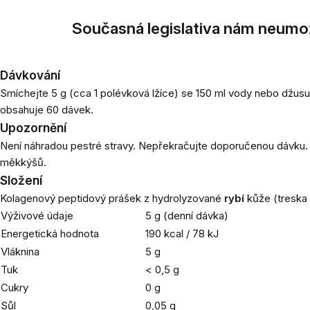
Současná legislativa nám neumo
Dávkování
Smíchejte 5 g (cca 1 polévková lžíce) se 150 ml vody nebo džusu
obsahuje 60 dávek.
Upozornění
Není náhradou pestré stravy. Nepřekračujte doporučenou dávku.
měkkýšů.
Složení
Kolagenový peptidový prášek z hydrolyzované
rybí
kůže (treska
Výživové údaje
5 g (denní dávka)
Energetická hodnota
190 kcal / 78 kJ
Vláknina
5 g
Tuk
< 0,5 g
Cukry
0 g
Sůl
0,05 g