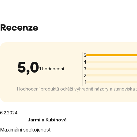
Recenze
5
4
5,0
Průměrné
1 hodnocení
3
2
hodnocení
1
produktu
Hodnocení produktů odráží výhradně názory a stanoviska 
je
5,0
z
5
Výpis
6.2.2024
Jarmila Kubínová
hvězdiček.
hodnocení
Hodnocení
Maximální spokojenost
produktu