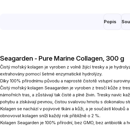
Popis
Sou
Seagarden - Pure Marine Collagen, 300 g
Čistý mořský kolagen je vyroben z volně žijící tresky a je hydr
extrahovány pomocí šetrné enzymatické hydrolýzy.
Díky 100% přírodnímu původu a naprosté čistotě vstupní suroviny
Čistý mořský kolagen Seaagarden je vyroben z tresčí kůže z tres
námořních tras, a zůstávají tak čisté a plné živin. Tresky navíc
pohybu a získávají pevnou, čistou svalovou hmotu s dokonalou str
Kolagen se nachází v pojivové tkáni a kůži, a je součástí kloubů 
obnovovat kolagen sníží každý rok přibližně o 2 %.
Kolagen Seagarden je 100% přírodní, bez GMO, bez antibiotik a h