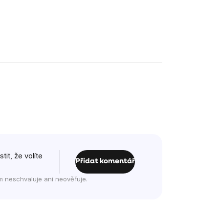
it, že volíte
Přidat komentář
m neschvaluje ani neověřuje.