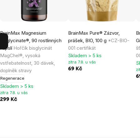
BrainMax Magnesium
BrainMax Pure® Zázvor,
B
Bisglycinate®, 90 rostlinných
prášek, BIO, 100 g
*CZ-BIO-
G
kapslí
Hořčík bisglycinát
001 certifikát
š
MagChel®, vysoká
Skladem > 5 ks
0
zítra 7.8. u vás
vstřebatelnost, 30 dávek,
S
69 Kč
zí
doplněk stravy
6
Regenerace
Skladem > 5 ks
zítra 7.8. u vás
299 Kč