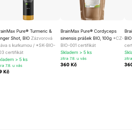
rainMax Pure® Turmeric &
BrainMax Pure® Cordyceps
Bra
inger Shot, BIO
Zázvorová
sinensis prášek BIO, 100g
*CZ-
BIO
ťáva s kurkumou / *SK-BIO-
BIO-001 certifikát
cert
03 certifikát
Skladem > 5 ks
Skl
zítra 7.8. u vás
zítr
kladem > 5 ks
360 Kč
36
tra 7.8. u vás
9 Kč