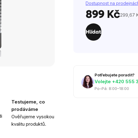
Dostupnost na prodejnác
899 Kč
299,67 K
Měrná
cena:
Hlídat
Potřebujete poradit?
Volejte ‭+420 555 
Po–Pá: 8:00–18:00
Testujeme, co
prodáváme
i
Ověřujeme vysokou
kvalitu produktů.