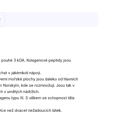
y
st pouhé 3 kDA. Kolagenové peptidy jsou
hat v jakémkoli nápoji.
verní mořské plochy jsou daleko od hlavních
em Norským, kde se rozmnožují. Jsou tak v
ch v umělých nádržích.
lagenu typu III. S věkem se schopnost těla
více než dvacet nežádoucích látek.