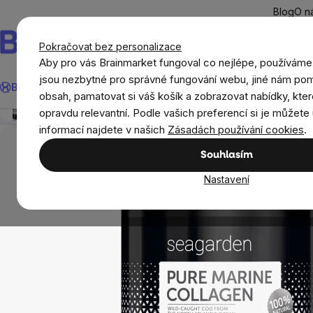
Přejít
Blog
O n
na
obsah
Pokračovat bez personalizace
Aby pro vás Brainmarket fungoval co nejlépe, používáme
Hledat
jsou nezbytné pro správné fungování webu, jiné nám pom
BrainMax®
Léto
Ušetři
Cíle
Doplňky stravy a výživa
Novi
Seagarden - Pure Marine Collagen, 300 g
obsah, pamatovat si váš košík a zobrazovat nabídky, kter
Přehled
Popis
Související produkty
Recenze
opravdu relevantní. Podle vašich preferencí si je můžete 
Doplňky stravy a výživa
Kolageny
Seagard
informací najdete v našich
Zásadách používání cookies
.
Souhlasím
Nastavení