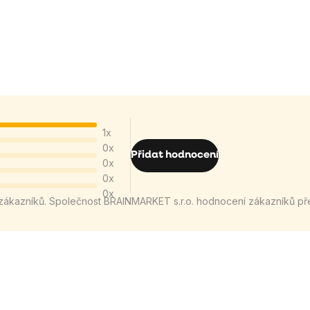
1x
0x
Přidat hodnocení
0x
0x
0x
zákazníků. Společnost BRAINMARKET s.r.o. hodnocení zákazníků př