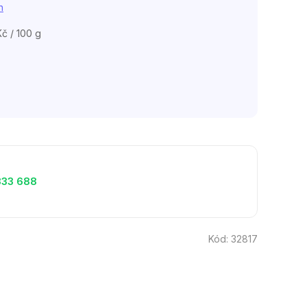
h
č / 100 g
333 688
Kód:
32817