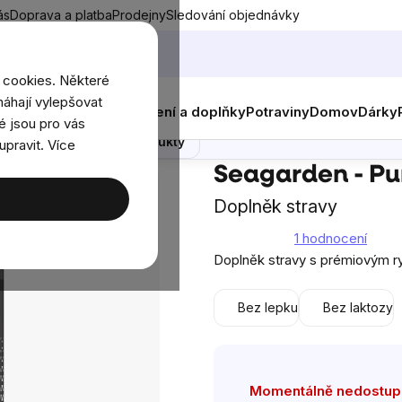
ás
Doprava a platba
Prodejny
Sledování objednávky
 cookies. Některé
áhají vylepšovat
nky
Muži
Ženy
Děti
Oblečení a doplňky
Potraviny
Domov
Dárky
é jsou pro vás
Poradna
Podobné produkty
upravit. Více
en - Pure Marine Collagen, 300 g
Seagarden - Pu
Doplněk stravy
1 hodnocení
Průměrné
Doplněk stravy s prémiovým r
hodnocení
produktu
Bez lepku
Bez laktozy
je
5,0
z
5
Momentálně nedostu
hvězdiček.