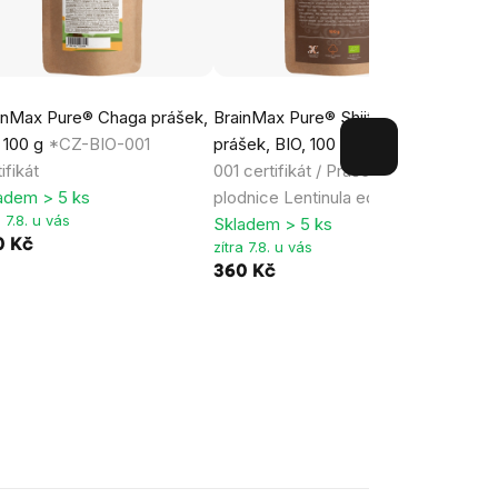
inMax Pure® Chaga prášek,
BrainMax Pure® Shiitake
Brain
 100 g
*CZ-BIO-001
prášek, BIO, 100 g
*CZ-BIO-
(Heri
ifikát
001 certifikát / Prášek z
*CZ-B
adem > 5 ks
plodnice Lentinula edodes.
Sklad
a 7.8. u vás
zítra 
Skladem > 5 ks
0 Kč
360 
zítra 7.8. u vás
360 Kč